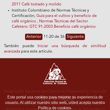
2011 Café tostado y molido
Instituto Colombiano de Normas Técnicas y
Certificación,
Guía para el cultivo y beneficio de
café orgánico
,
Normas Técnicas del Sector
Cafetero: GTC 91-2003 Beneficio café orgánico
Anterior
11-20 de 36
Siguiente
También puede
Iniciar una búsqueda de similitud
avanzada
para este artículo.
Federación Nacional de Cafeteros
| Powered by: Cenicafé
Este portal usa cookies para mejorar su experiencia de
usuario. Al utilizar nuestro sitio web, usted acepta nuestra
Al continuar utilizando este portal, aceptas nuestros
Política de cookies.
Términos y condiciones de uso
y
Política de Privacidad y