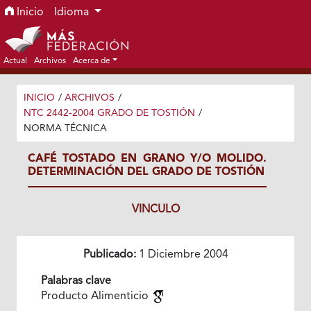
Ir al menú de navegación principal
Ir al contenido principal
Ir al pie de página del sitio
Inicio
Idioma
Actual
Archivos
Acerca de
INICIO
/
ARCHIVOS
/
NTC 2442-2004 GRADO DE TOSTIÓN
/
NORMA TÉCNICA
CAFÉ TOSTADO EN GRANO Y/O MOLIDO.
DETERMINACIÓN DEL GRADO DE TOSTIÓN
VINCULO
Publicado:
1 Diciembre 2004
Palabras clave
Producto Alimenticio