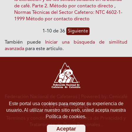
de café. Parte 2. Método por contacto directo
,
Normas Técnicas del Sector Cafetero: NTC 4602-1-
1999 Método por contacto directo
1-10 de 36
Siguiente
También puede
Iniciar una búsqueda de similitud
avanzada
para este artículo.
Federación Nacional de Cafeteros
| Powered by: Cenicafé
Este portal usa cookies para mejorar su experiencia de
usuario. Al utilizar nuestro sitio web, usted acepta nuestra
Al continuar utilizando este portal, aceptas nuestros
Política de cookies.
Términos y condiciones de uso
y
Política de Privacidad y
Tratamiento de Datos Personales
.
Aceptar