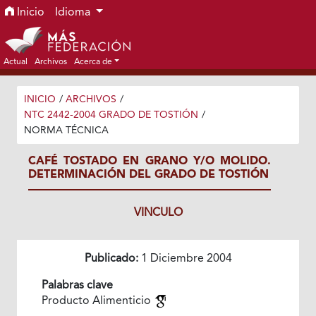
Ir al menú de navegación principal
Ir al contenido principal
Ir al pie de página del sitio
Inicio
Idioma
Actual
Archivos
Acerca de
INICIO
/
ARCHIVOS
/
NTC 2442-2004 GRADO DE TOSTIÓN
/
NORMA TÉCNICA
CAFÉ TOSTADO EN GRANO Y/O MOLIDO.
DETERMINACIÓN DEL GRADO DE TOSTIÓN
VINCULO
Publicado:
1 Diciembre 2004
Palabras clave
Producto Alimenticio