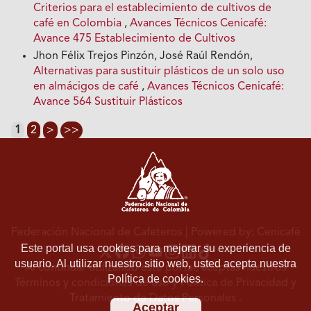
Criterios para el establecimiento de cultivos de
café en Colombia
,
Avances Técnicos Cenicafé:
Avance 475 Establecimiento de Cultivos
Jhon Félix Trejos Pinzón, José Raúl Rendón,
Alternativas para sustituir plásticos de un solo uso
en almácigos de café
,
Avances Técnicos Cenicafé:
Avance 564 Sustituir Plásticos
1
2
>
>>
Federación Nacional de Cafeteros
| Powered by: Cenicafé
Este portal usa cookies para mejorar su experiencia de
usuario. Al utilizar nuestro sitio web, usted acepta nuestra
Al continuar utilizando este portal, aceptas nuestros
Política de cookies.
Términos y condiciones de uso
y
Política de Privacidad y
Tratamiento de Datos Personales
.
Aceptar