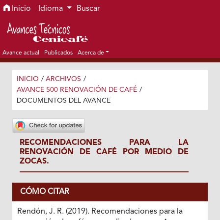
Ir al menú de navegación principal
Ir al contenido principal
Ir al pie de página del sitio
Inicio
Idioma
Buscar
Avance actual
Publicados
Acerca de
INICIO
/
ARCHIVOS
/
AVANCE 500 RENOVACIÓN DE CAFÉ
/
DOCUMENTOS DEL AVANCE
RECOMENDACIONES PARA LA
RENOVACIÓN DE CAFÉ POR MEDIO DE
ZOCAS.
CÓMO CITAR
Rendón, J. R. (2019). Recomendaciones para la