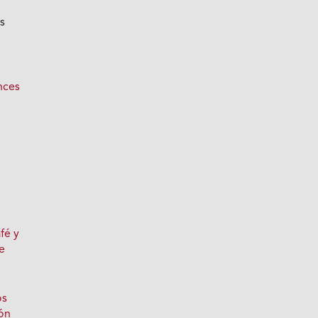
s
o
nces
fé y
e
os
ón