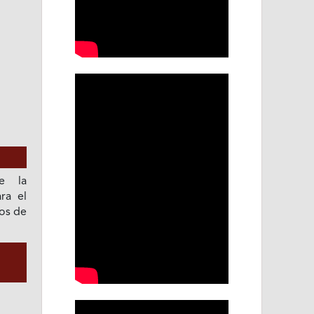
e la
ra el
ios de