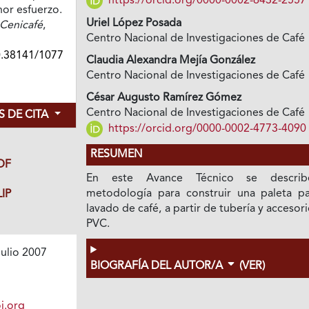
https://orcid.org/0000-0002-6432-2557
nor esfuerzo.
Uriel López Posada
Cenicafé
,
Centro Nacional de Investigaciones de Café
0.38141/1077
Claudia Alexandra Mejía González
Centro Nacional de Investigaciones de Café
César Augusto Ramírez Gómez
Centro Nacional de Investigaciones de Café
 DE CITA
https://orcid.org/0000-0002-4773-4090
RESUMEN
DF
En este Avance Técnico se describ
metodología para construir una paleta pa
IP
lavado de café, a partir de tubería y accesor
PVC.
ulio 2007
BIOGRAFÍA DEL AUTOR/A
(VER)
i.org