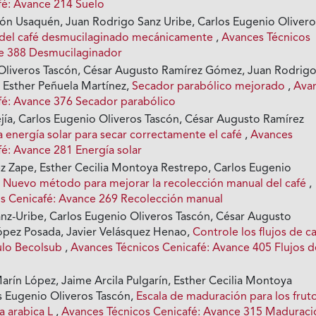
fé: Avance 214 Suelo
ón Usaquén, Juan Rodrigo Sanz Uribe, Carlos Eugenio Olivero
del café desmucilaginado mecánicamente
,
Avances Técnicos
ce 388 Desmucilaginador
Oliveros Tascón, César Augusto Ramírez Gómez, Juan Rodrig
a Esther Peñuela Martínez,
Secador parabólico mejorado
,
Ava
fé: Avance 376 Secador parabólico
ía, Carlos Eugenio Oliveros Tascón, César Augusto Ramírez
la energía solar para secar correctamente el café
,
Avances
fé: Avance 281 Energía solar
ez Zape, Esther Cecilia Montoya Restrepo, Carlos Eugenio
,
Nuevo método para mejorar la recolección manual del café
,
s Cenicafé: Avance 269 Recolección manual
nz-Uribe, Carlos Eugenio Oliveros Tascón, César Augusto
López Posada, Javier Velásquez Henao,
Controle los flujos de ca
ulo Becolsub
,
Avances Técnicos Cenicafé: Avance 405 Flujos d
arín López, Jaime Arcila Pulgarín, Esther Cecilia Montoya
s Eugenio Oliveros Tascón,
Escala de maduración para los frut
a arabica L
,
Avances Técnicos Cenicafé: Avance 315 Maduraci