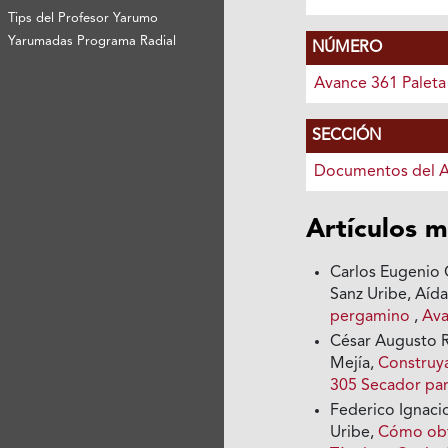
Tips del Profesor Yarumo
Yarumadas Programa Radial
NÚMERO
Avance 361 Paleta
SECCIÓN
Documentos del 
Artículos m
Carlos Eugenio 
Sanz Uribe, Aíd
pergamino
,
Ava
César Augusto R
Mejía,
Construya
305 Secador pa
Federico Ignaci
Uribe,
Cómo obte