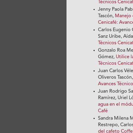
Técnicos Cenica
Jenny Paola Pab
Tascón,
Manejo 
Cenicafé: Avan
Carlos Eugenio 
Sanz Uribe, Aíd
Técnicos Cenica
Gonzalo Roa Mej
Gómez,
Utilice 
Técnicos Cenica
Juan Carlos Vél
Oliveros Tascón
Avances Técnico
Juan Rodrigo Sa
Ramírez, Uriel 
agua en el mód
Café
Sandra Milena M
Restrepo, Carlo
del cafeto Coffe