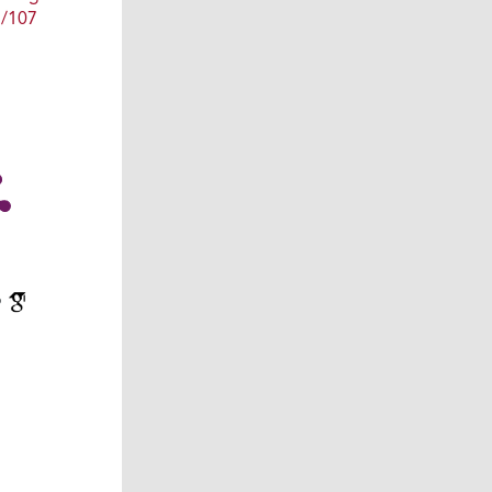
1/107
o