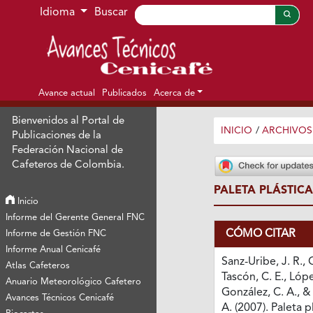
Ir al menú de navegación principal
Ir al contenido principal
Ir al pie de página del sitio
Idioma
Buscar
Avance actual
Publicados
Acerca de
Bienvenidos al Portal de
INICIO
/
ARCHIVOS
Publicaciones de la
Federación Nacional de
Cafeteros de Colombia.
PALETA PLÁSTIC
Inicio
Informe del Gerente General FNC
CÓMO CITAR
Informe de Gestión FNC
Informe Anual Cenicafé
Sanz-Uribe, J. R., 
Atlas Cafeteros
Tascón, C. E., Lópe
Anuario Meteorológico Cafetero
González, C. A., &
Avances Técnicos Cenicafé
A. (2007). Paleta p