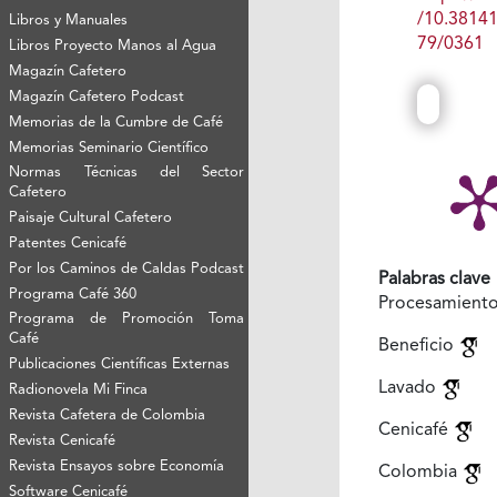
/10.3814
Libros y Manuales
79/0361
Libros Proyecto Manos al Agua
Magazín Cafetero
Magazín Cafetero Podcast
Memorias de la Cumbre de Café
Memorias Seminario Científico
Normas Técnicas del Sector
Cafetero
Paisaje Cultural Cafetero
Patentes Cenicafé
Por los Caminos de Caldas Podcast
Palabras clave
Programa Café 360
Procesamient
Programa de Promoción Toma
Café
Beneficio
Publicaciones Científicas Externas
Lavado
Radionovela Mi Finca
Revista Cafetera de Colombia
Cenicafé
Revista Cenicafé
Revista Ensayos sobre Economía
Colombia
Software Cenicafé