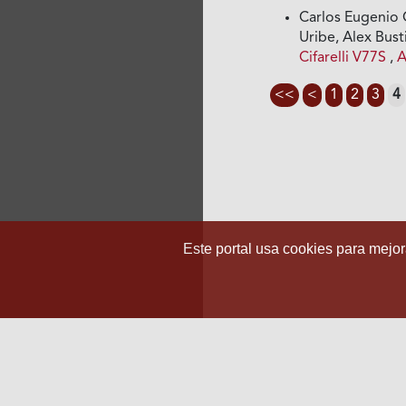
Carlos Eugenio 
Uribe, Alex Bust
Cifarelli V77S
,
A
<<
<
1
2
3
4
Este portal usa cookies para mejora