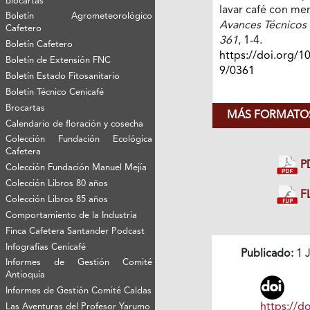
Biocartas
lavar café con me
Boletín Agrometeorológico
Avances Técnicos 
Cafetero
361
, 1-4.
Boletín Cafetero
https://doi.org/1
Boletín de Extensión FNC
9/0361
Boletín Estado Fitosanitario
Boletín Técnico Cenicafé
Brocartas
MÁS FORMATOS
Calendario de floración y cosecha
Colección Fundación Ecológica
Cafetera
P
Colección Fundación Manuel Mejía
Colección Libros 80 años
FL
Colección Libros 85 años
Comportamiento de la Industria
Finca Cafetera Santander Podcast
Infografías Cenicafé
Publicado:
1 J
Informes de Gestión Comité
Antioquía
Informes de Gestión Comité Caldas
https://do
Las Aventuras del Profesor Yarumo