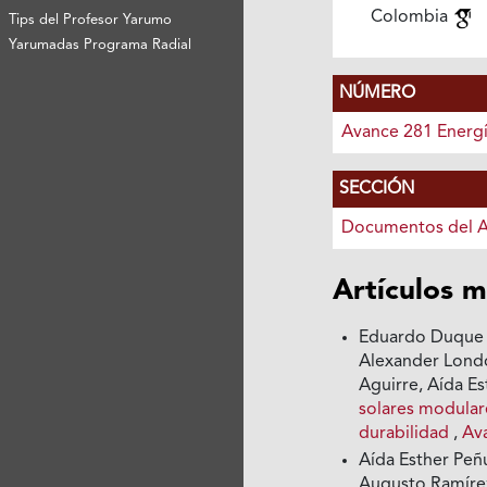
Colombia
Tips del Profesor Yarumo
Yarumadas Programa Radial
NÚMERO
Avance 281 Energí
SECCIÓN
Documentos del 
Artículos m
Eduardo Duque D
Alexander Londo
Aguirre, Aída E
solares modulare
durabilidad
,
Av
Aída Esther Peñ
Augusto Ramíre