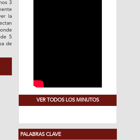
nos 3
lmente
ver la
ectan
donde
 de 5
apa de
VER TODOS LOS MINUTOS
PALABRAS CLAVE