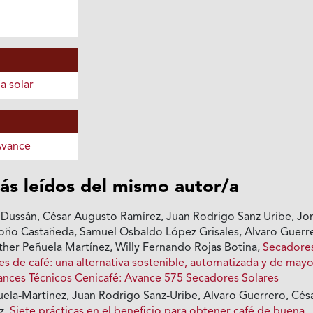
a solar
Avance
ás leídos del mismo autor/a
ussán, César Augusto Ramírez, Juan Rodrigo Sanz Uribe, Jo
ño Castañeda, Samuel Osbaldo López Grisales, Alvaro Guerr
sther Peñuela Martínez, Willy Fernando Rojas Botina,
Secadore
s de café: una alternativa sostenible, automatizada y de may
ances Técnicos Cenicafé: Avance 575 Secadores Solares
uela-Martínez, Juan Rodrigo Sanz-Uribe, Alvaro Guerrero, Cés
z,
Siete prácticas en el beneficio para obtener café de buena