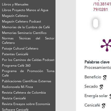
/10.3814
Libros y Manuales
79/0281
Libros Proyecto Manos al Agua
Magazín Cafetero
Magazín Cafetero Podcast
Memorias de la Cumbre de Café
Memorias Seminario Científico
Normas Técnicas del Sector
Cafetero
Paisaje Cultural Cafetero
Patentes Cenicafé
Por los Caminos de Caldas Podcast
Palabras clave
Programa Café 360
Procesamient
Programa de Promoción Toma
Café
Beneficio
Publicaciones Científicas Externas
Secado
Radionovela Mi Finca
Revista Cafetera de Colombia
Energía solar
Revista Cenicafé
Revista Ensayos sobre Economía
Cenicafé
Software Cenicafé