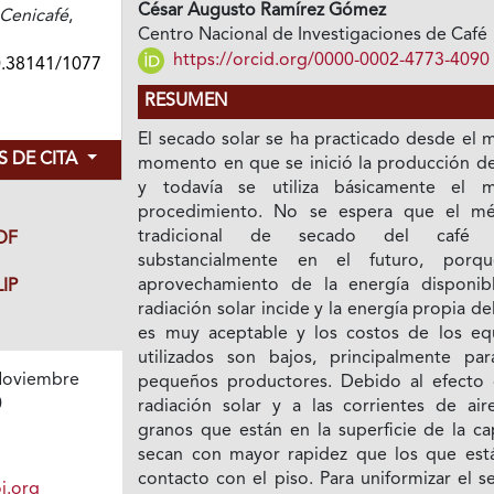
César Augusto Ramírez Gómez
Cenicafé
,
Centro Nacional de Investigaciones de Café
https://orcid.org/0000-0002-4773-4090
0.38141/1077
RESUMEN
El secado solar se ha practicado desde el 
 DE CITA
momento en que se inició la producción de
y todavía se utiliza básicamente el 
procedimiento. No se espera que el m
tradicional de secado del café v
DF
substancialmente en el futuro, porq
aprovechamiento de la energía disponibl
IP
radiación solar incide y la energía propia del
es muy aceptable y los costos de los eq
utilizados son bajos, principalmente par
oviembre
pequeños productores. Debido al efecto 
0
radiación solar y a las corrientes de aire
granos que están en la superficie de la ca
secan con mayor rapidez que los que est
contacto con el piso. Para uniformizar el 
i.org