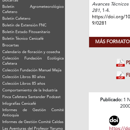
Biocartas
Avances Técnicos 
Boletín Agrometeorológico
281
, 1-4.
Cafetero
https://doi.org/1
Boletín Cafetero
9/0281
Boletín de Extensión FNC
Boletín Estado Fitosanitario
Boletín Técnico Cenicafé
MÁS FORMATOS
Brocartas
Calendario de floración y cosecha
Colección Fundación Ecológica
P
Cafetera
Colección Fundación Manuel Mejía
FL
Colección Libros 80 años
Colección Libros 85 años
Comportamiento de la Industria
Finca Cafetera Santander Podcast
Publicado:
1 N
Infografías Cenicafé
200
Informes de Gestión Comité
Antioquía
Informes de Gestión Comité Caldas
https://do
Las Aventuras del Profesor Yarumo