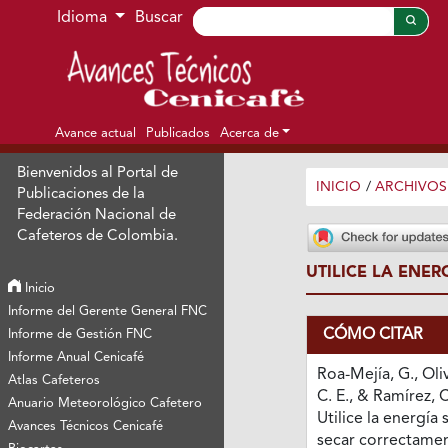
Ir al menú de navegación principal
Ir al contenido principal
Ir al pie de página del sitio
Idioma
Buscar
Avance actual
Publicados
Acerca de
Bienvenidos al Portal de
INICIO
/
ARCHIVOS
Publicaciones de la
Federación Nacional de
Cafeteros de Colombia.
UTILICE LA ENE
Inicio
Informe del Gerente General FNC
CÓMO CITAR
Informe de Gestión FNC
Informe Anual Cenicafé
Roa-Mejía, G., Oli
Atlas Cafeteros
C. E., & Ramírez, C
Anuario Meteorológico Cafetero
Utilice la energía 
Avances Técnicos Cenicafé
secar correctamen