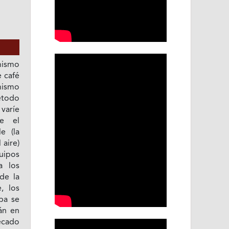
mismo
 café
mismo
étodo
aríe
ue el
e (la
 aire)
uipos
a los
de la
, los
pa se
án en
secado