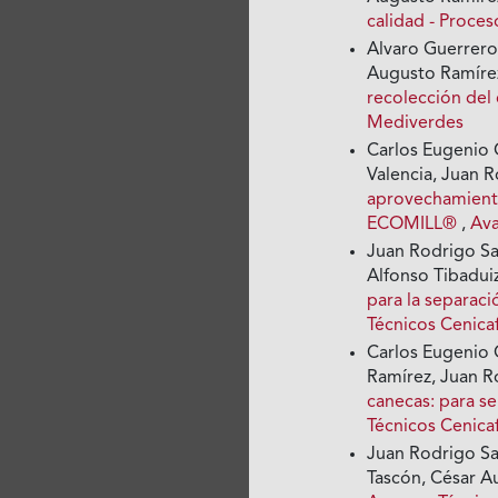
calidad - Proce
Alvaro Guerrero
Augusto Ramíre
recolección del
Mediverdes
Carlos Eugenio 
Valencia, Juan 
aprovechamiento 
ECOMILL®
,
Ava
Juan Rodrigo Sa
Alfonso Tibadui
para la separac
Técnicos Cenica
Carlos Eugenio 
Ramírez, Juan R
canecas: para se
Técnicos Cenica
Juan Rodrigo Sa
Tascón, César A