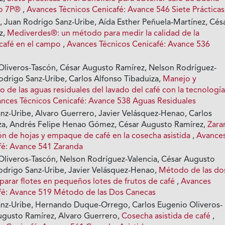
so 7P®
,
Avances Técnicos Cenicafé: Avance 546 Siete Prácticas
, Juan Rodrigo Sanz-Uribe, Aída Esther Peñuela-Martínez, Cés
z,
Mediverdes®: un método para medir la calidad de la
 café en el campo
,
Avances Técnicos Cenicafé: Avance 536
Oliveros-Tascón, César Augusto Ramírez, Nelson Rodríguez-
Rodrigo Sanz-Uribe, Carlos Alfonso Tibaduiza,
Manejo y
de las aguas residuales del lavado del café con la tecnologí
nces Técnicos Cenicafé: Avance 538 Aguas Residuales
nz-Uribe, Alvaro Guerrero, Javier Velásquez-Henao, Carlos
za, Andrés Felipe Henao Gómez, César Augusto Ramírez,
Zara
ión de hojas y empaque de café en la cosecha asistida
,
Avance
fé: Avance 541 Zaranda
Oliveros-Tascón, Nelson Rodríguez-Valencia, César Augusto
odrigo Sanz-Uribe, Javier Velásquez-Henao,
Método de las do
parar flotes en pequeños lotes de frutos de café
,
Avances
fé: Avance 519 Método de las Dos Canecas
nz-Uribe, Hernando Duque-Orrego, Carlos Eugenio Oliveros-
ugusto Ramírez, Alvaro Guerrero,
Cosecha asistida de café
,