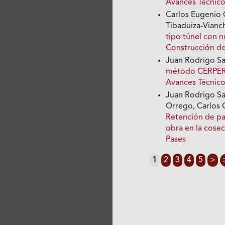
Avances Técnico
Carlos Eugenio 
Tibaduiza-Vianc
tipo túnel con 
Construcción d
Juan Rodrigo Sa
método CERPER-2
Avances Técnico
Juan Rodrigo Sa
Orrego, Carlos 
Retención de pa
obra en la cose
Pases
1
2
3
4
5
>