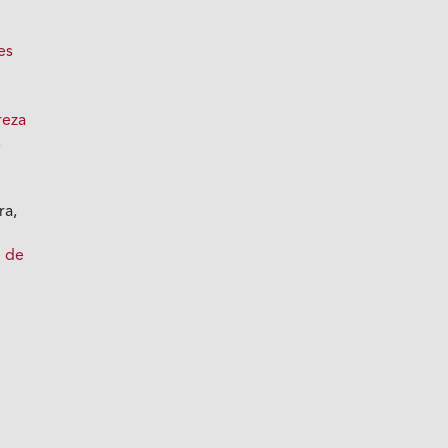
es
reza
,
ra,
n de