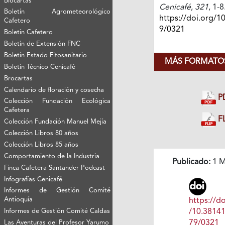
Biocartas
Cenicafé
,
321
, 1-8
Boletín Agrometeorológico
https://doi.org/1
Cafetero
9/0321
Boletín Cafetero
Boletín de Extensión FNC
Boletín Estado Fitosanitario
MÁS FORMATOS
Boletín Técnico Cenicafé
Brocartas
Calendario de floración y cosecha
P
Colección Fundación Ecológica
Cafetera
FL
Colección Fundación Manuel Mejía
Colección Libros 80 años
Colección Libros 85 años
Comportamiento de la Industria
Publicado:
1 M
Finca Cafetera Santander Podcast
Infografías Cenicafé
Informes de Gestión Comité
Antioquía
https://do
Informes de Gestión Comité Caldas
/10.3814
79/0321
Las Aventuras del Profesor Yarumo