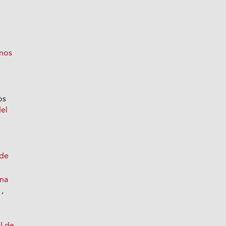
inos
os
del
 de
ona
a
,