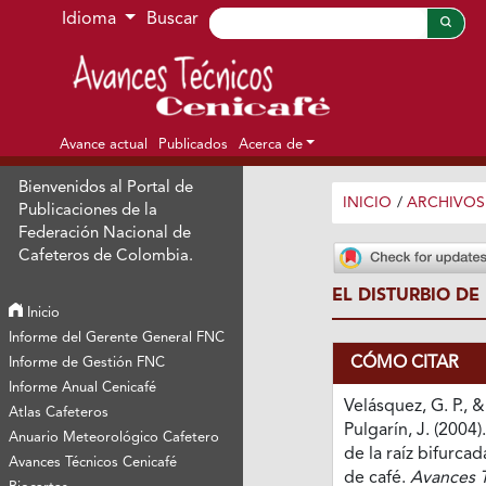
Ir al menú de navegación principal
Ir al contenido principal
Ir al pie de página del sitio
Idioma
Buscar
Avance actual
Publicados
Acerca de
Bienvenidos al Portal de
INICIO
/
ARCHIVOS
Publicaciones de la
Federación Nacional de
Cafeteros de Colombia.
EL DISTURBIO DE
Inicio
Informe del Gerente General FNC
CÓMO CITAR
Informe de Gestión FNC
Informe Anual Cenicafé
Velásquez, G. P., &
Atlas Cafeteros
Pulgarín, J. (2004)
Anuario Meteorológico Cafetero
de la raíz bifurcad
Avances Técnicos Cenicafé
de café.
Avances 