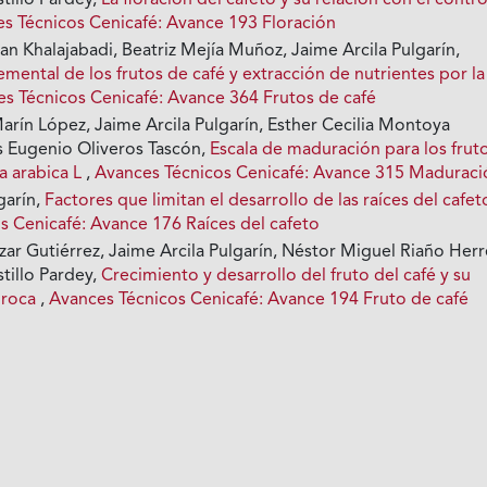
tillo Pardey,
La floración del cafeto y su relación con el contr
s Técnicos Cenicafé: Avance 193 Floración
n Khalajabadi, Beatriz Mejía Muñoz, Jaime Arcila Pulgarín,
ental de los frutos de café y extracción de nutrientes por la
s Técnicos Cenicafé: Avance 364 Frutos de café
arín López, Jaime Arcila Pulgarín, Esther Cecilia Montoya
s Eugenio Oliveros Tascón,
Escala de maduración para los frut
a arabica L
,
Avances Técnicos Cenicafé: Avance 315 Maduraci
garín,
Factores que limitan el desarrollo de las raíces del cafe
s Cenicafé: Avance 176 Raíces del cafeto
ar Gutiérrez, Jaime Arcila Pulgarín, Néstor Miguel Riaño Herr
tillo Pardey,
Crecimiento y desarrollo del fruto del café y su
 broca
,
Avances Técnicos Cenicafé: Avance 194 Fruto de café