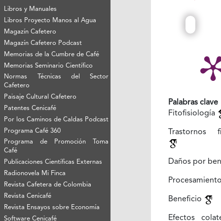
Libros y Manuales
Libros Proyecto Manos al Agua
Magazín Cafetero
Magazín Cafetero Podcast
Memorias de la Cumbre de Café
Memorias Seminario Científico
Normas Técnicas del Sector
Cafetero
Paisaje Cultural Cafetero
Palabras clave
Patentes Cenicafé
Fitofisiología
Por los Caminos de Caldas Podcast
Programa Café 360
Trastornos fi
Programa de Promoción Toma
Café
Daños por ben
Publicaciones Científicas Externas
Radionovela Mi Finca
Procesamient
Revista Cafetera de Colombia
Revista Cenicafé
Beneficio
Revista Ensayos sobre Economía
Efectos colat
Software Cenicafé