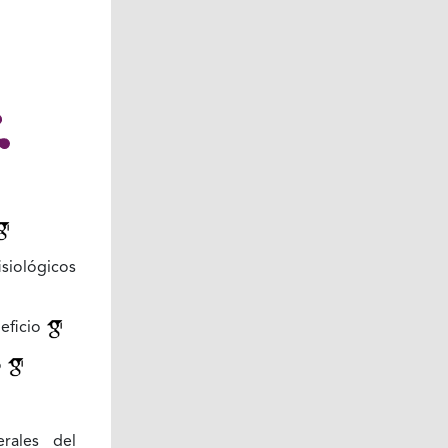
siológicos
eficio
o
erales del