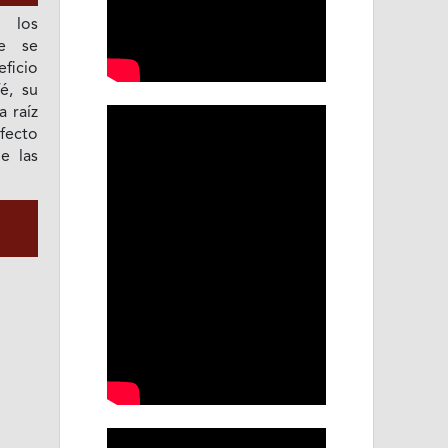
n los
de se
eficio
é, su
a raíz
efecto
e las