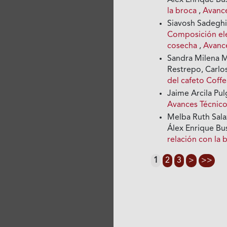
Álex Enrique Bus
la broca
,
Avance
Siavosh Sadeghia
Composición elem
cosecha
,
Avance
Sandra Milena M
Restrepo, Carlo
del cafeto Coffe
Jaime Arcila Pul
Avances Técnico
Melba Ruth Salaz
Álex Enrique Bus
relación con la
1
2
3
>
>>