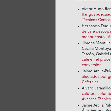
Víctor Hugo Ramí
Rangos adecuado
Técnicos Cenic
Hernando Duque 
de café descopa
menor costo
,
A
Jimena Montilla 
Cecilia Montoya
Tascón, Gabrie
café en el proc
conversión
Jaime Arcila-Pul
afectados por g
Cafetales
Álvaro Jaramill
cafetera colombi
Avances Técnico
Jaime Arcila Pul