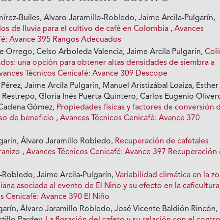
rez-Builes, Alvaro Jaramillo-Robledo, Jaime Arcila-Pulgarín,
s de lluvia para el cultivo de café en Colombia
,
Avances
afé: Avance 395 Rangos Adecuados
Orrego, Celso Arboleda Valencia, Jaime Arcila Pulgarín,
Col
dos: una opción para obtener altas densidades de siembra a
vances Técnicos Cenicafé: Avance 309 Descope
Pérez, Jaime Arcila Pulgarín, Manuel Aristizábal Loaiza, Esther
 Restrepo, Gloria Inés Puerta Quintero, Carlos Eugenio Oliver
l Cadena Gómez,
Propiedades físicas y factores de conversión 
eso de beneficio
,
Avances Técnicos Cenicafé: Avance 370
garín, Álvaro Jaramillo Robledo,
Recuperación de cafetales
ranizo
,
Avances Técnicos Cenicafé: Avance 397 Recuperación
o-Robledo, Jaime Arcila-Pulgarín,
Variabilidad climática en la z
ana asociada al evento de El Niño y su efecto en la caficultur
s Cenicafé: Avance 390 El Niño
garín, Álvaro Jaramillo Robledo, José Vicente Baldión Rincón,