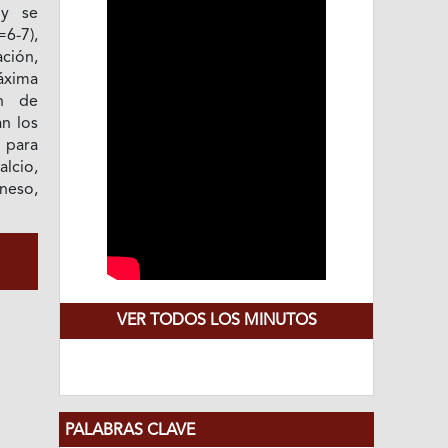
 y se
6-7),
ción,
áxima
n de
an los
 para
lcio,
neso,
VER TODOS LOS MINUTOS
PALABRAS CLAVE