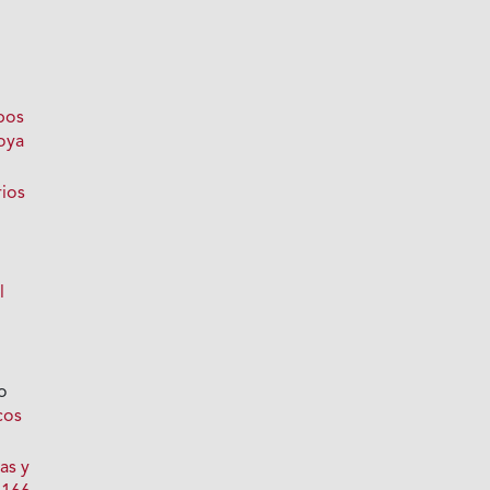
bos
oya
rios
l
o
cos
as y