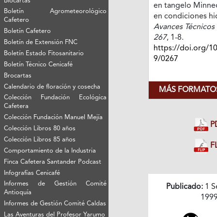
Biocartas
en tangelo Minneo
Boletín Agrometeorológico
en condiciones hi
Cafetero
Avances Técnicos 
Boletín Cafetero
267
, 1-8.
Boletín de Extensión FNC
https://doi.org/1
Boletín Estado Fitosanitario
9/0267
Boletín Técnico Cenicafé
Brocartas
Calendario de floración y cosecha
MÁS FORMATOS
Colección Fundación Ecológica
Cafetera
Colección Fundación Manuel Mejía
P
Colección Libros 80 años
Colección Libros 85 años
FL
Comportamiento de la Industria
Finca Cafetera Santander Podcast
Infografías Cenicafé
Informes de Gestión Comité
Publicado:
1 S
Antioquía
199
Informes de Gestión Comité Caldas
Las Aventuras del Profesor Yarumo