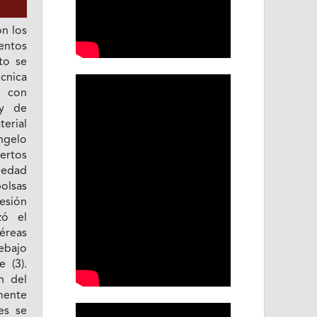
on los
entos
to se
cnica
 con
 y de
erial
ngelo
ertos
 edad
bolsas
esión
zó el
éreas
ebajo
 (3).
n del
mente
es se