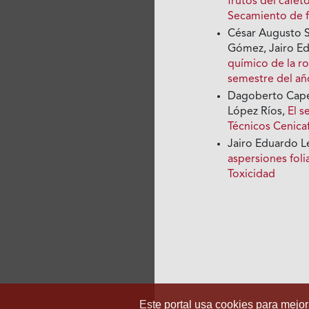
frutos del cafet
Secamiento de f
César Augusto Si
Gómez, Jairo E
químico de la ro
semestre del a
Dagoberto Cape
López Ríos,
El s
Técnicos Cenica
Jairo Eduardo 
aspersiones foli
Toxicidad
Este portal usa cookies para mejora