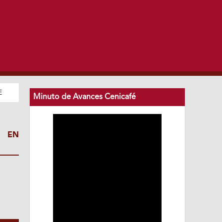
E
Minuto de Avances Cenicafé
S EN