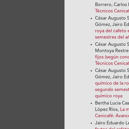
Borrero, Carlos
Técnicos Cenica
César Augusto Si
Gómez, Jairo E
roya del cafeto
semestres del 
César Augusto S
Montoya Restr
fijos (según con
Técnicos Cenica
César Augusto Si
Gómez, Jairo E
químico de la ro
segundo semest
químico roya
Bertha Lucia Ca
López Ríos,
La m
Cenicafé: Avanc
Jairo Eduardo L