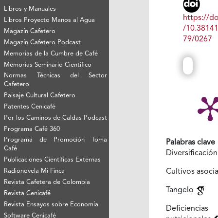
Libros y Manuales
https://do
Libros Proyecto Manos al Agua
/10.3814
Magazín Cafetero
79/0267
Magazín Cafetero Podcast
Memorias de la Cumbre de Café
Memorias Seminario Científico
Normas Técnicas del Sector
Cafetero
Paisaje Cultural Cafetero
Patentes Cenicafé
Por los Caminos de Caldas Podcast
Programa Café 360
Programa de Promoción Toma
Palabras clave
Café
Diversificació
Publicaciones Científicas Externas
Radionovela Mi Finca
Cultivos asoc
Revista Cafetera de Colombia
Tangelo
Revista Cenicafé
Revista Ensayos sobre Economía
Deficiencias
Software Cenicafé