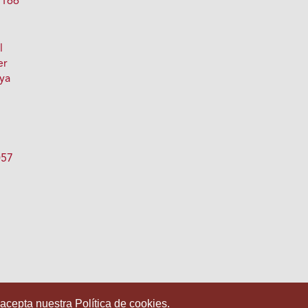
 166
l
er
oya
057
 acepta nuestra Política de cookies.