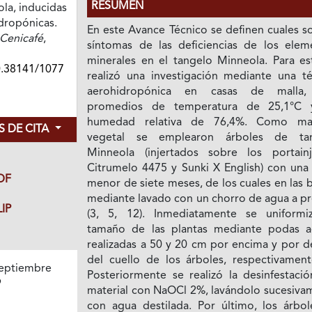
RESUMEN
la, inducidas
dropónicas.
En este Avance Técnico se definen cuales s
Cenicafé
,
síntomas de las deficiencias de los elem
minerales en el tangelo Minneola. Para es
0.38141/1077
realizó una investigación mediante una té
aerohidropónica en casas de malla,
promedios de temperatura de 25,1°C
humedad relativa de 76,4%. Como mat
 DE CITA
vegetal se emplearon árboles de ta
Minneola (injertados sobre los portainj
Citrumelo 4475 y Sunki X English) con una
DF
menor de siete meses, de los cuales en las 
mediante lavado con un chorro de agua a pr
IP
(3, 5, 12). Inmediatamente se uniformi
tamaño de las plantas mediante podas a
realizadas a 50 y 20 cm por encima y por d
del cuello de los árboles, respectivamente
eptiembre
Posteriormente se realizó la desinfestació
9
material con NaOCl 2%, lavándolo sucesiva
con agua destilada. Por último, los árbol