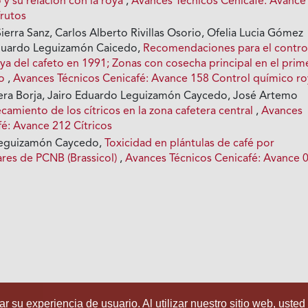
o y su relación con la roya
,
Avances Técnicos Cenicafé: Avance
rutos
erra Sanz, Carlos Alberto Rivillas Osorio, Ofelia Lucia Gómez
duardo Leguizamón Caicedo,
Recomendaciones para el contro
ya del cafeto en 1991; Zonas con cosecha principal en el prim
ño
,
Avances Técnicos Cenicafé: Avance 158 Control químico r
ra Borja, Jairo Eduardo Leguizamón Caycedo, José Artemo
ecamiento de los cítricos en la zona cafetera central
,
Avances
fé: Avance 212 Cítricos
Leguizamón Caycedo,
Toxicidad en plántulas de café por
ares de PCNB (Brassicol)
,
Avances Técnicos Cenicafé: Avance 
r su experiencia de usuario. Al utilizar nuestro sitio web, usted