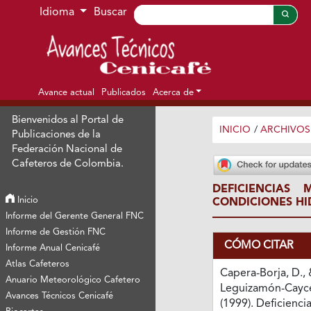
Ir al menú de navegación principal
Ir al contenido principal
Ir al pie de página del sitio
Idioma
Buscar
Avance actual
Publicados
Acerca de
Bienvenidos al Portal de
INICIO
/
ARCHIVOS
Publicaciones de la
Federación Nacional de
Cafeteros de Colombia.
DEFICIENCIAS
Inicio
CONDICIONES H
Informe del Gerente General FNC
Informe de Gestión FNC
CÓMO CITAR
Informe Anual Cenicafé
Atlas Cafeteros
Capera-Borja, D.,
Anuario Meteorológico Cafetero
Leguizamón-Cayced
Avances Técnicos Cenicafé
(1999). Deficienci