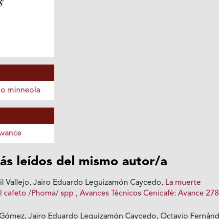
lo minneola
Avance
ás leídos del mismo autor/a
il Vallejo, Jairo Eduardo Leguizamón Caycedo,
La muerte
l cafeto /Phoma/ spp
,
Avances Técnicos Cenicafé: Avance 27
 Gómez, Jairo Eduardo Leguizamón Caycedo, Octavio Fernán