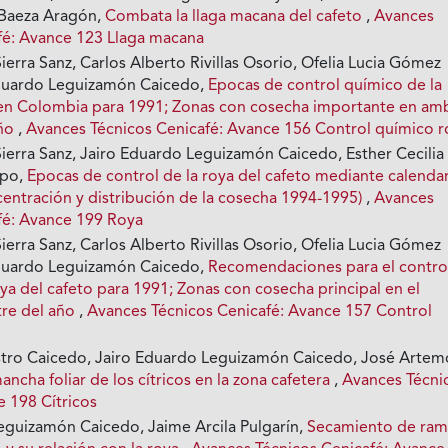
 Baeza Aragón,
Combata la llaga macana del cafeto
,
Avances
fé: Avance 123 Llaga macana
erra Sanz, Carlos Alberto Rivillas Osorio, Ofelia Lucia Gómez
duardo Leguizamón Caicedo,
Epocas de control químico de la
 en Colombia para 1991; Zonas con cosecha importante en am
año
,
Avances Técnicos Cenicafé: Avance 156 Control químico r
ierra Sanz, Jairo Eduardo Leguizamón Caicedo, Esther Cecilia
epo,
Epocas de control de la roya del cafeto mediante calenda
centración y distribución de la cosecha 1994-1995)
,
Avances
fé: Avance 199 Roya
erra Sanz, Carlos Alberto Rivillas Osorio, Ofelia Lucia Gómez
duardo Leguizamón Caicedo,
Recomendaciones para el contro
ya del cafeto para 1991; Zonas con cosecha principal en el
re del año
,
Avances Técnicos Cenicafé: Avance 157 Control
stro Caicedo, Jairo Eduardo Leguizamón Caicedo, José Artem
ancha foliar de los cítricos en la zona cafetera
,
Avances Técni
e 198 Cítricos
eguizamón Caicedo, Jaime Arcila Pulgarín,
Secamiento de ram