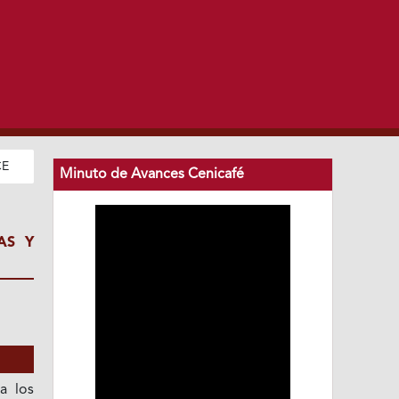
CE
Minuto de Avances Cenicafé
AS Y
a los