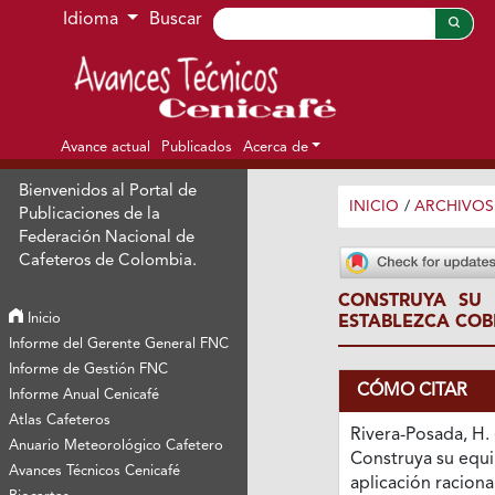
Ir al menú de navegación principal
Ir al contenido principal
Ir al pie de página del sitio
Idioma
Buscar
Avance actual
Publicados
Acerca de
Bienvenidos al Portal de
INICIO
/
ARCHIVOS
Publicaciones de la
Federación Nacional de
Cafeteros de Colombia.
CONSTRUYA SU 
Inicio
ESTABLEZCA COB
Informe del Gerente General FNC
Informe de Gestión FNC
CÓMO CITAR
Informe Anual Cenicafé
Atlas Cafeteros
Rivera-Posada, H. 
Anuario Meteorológico Cafetero
Construya su equ
Avances Técnicos Cenicafé
aplicación raciona