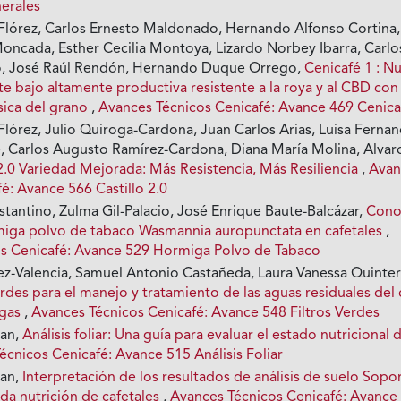
nerales
a Flórez, Carlos Ernesto Maldonado, Hernando Alfonso Cortina,
Moncada, Esther Cecilia Montoya, Lizardo Norbey Ibarra, Carlo
o, José Raúl Rendón, Hernando Duque Orrego,
Cenicafé 1 : N
e bajo altamente productiva resistente a la roya y al CBD con
sica del grano
,
Avances Técnicos Cenicafé: Avance 469 Cenica
 Flórez, Julio Quiroga-Cardona, Juan Carlos Arias, Luisa Ferna
 Carlos Augusto Ramírez-Cardona, Diana María Molina, Alvar
 2.0 Variedad Mejorada: Más Resistencia, Más Resiliencia
,
Avan
é: Avance 566 Castillo 2.0
tantino, Zulma Gil-Palacio, José Enrique Baute-Balcázar,
Cono
miga polvo de tabaco Wasmannia auropunctata en cafetales
,
s Cenicafé: Avance 529 Hormiga Polvo de Tabaco
z-Valencia, Samuel Antonio Castañeda, Laura Vanessa Quinte
erdes para el manejo y tratamiento de las aguas residuales del 
rgas
,
Avances Técnicos Cenicafé: Avance 548 Filtros Verdes
ian,
Análisis foliar: Una guía para evaluar el estado nutricional 
écnicos Cenicafé: Avance 515 Análisis Foliar
ian,
Interpretación de los resultados de análisis de suelo Sopo
da nutrición de cafetales
,
Avances Técnicos Cenicafé: Avance