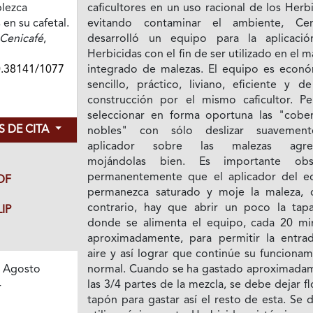
blezca
caficultores en un uso racional de los Herb
en su cafetal.
evitando contaminar el ambiente, Cen
Cenicafé
,
desarrolló un equipo para la aplicaci
Herbicidas con el fin de ser utilizado en el 
0.38141/1077
integrado de malezas. El equipo es econó
sencillo, práctico, liviano, eficiente y de
construcción por el mismo caficultor. Pe
seleccionar en forma oportuna las "cober
 DE CITA
nobles" con sólo deslizar suavemen
aplicador sobre las malezas agresi
mojándolas bien. Es importante obs
permanentemente que el aplicador del e
DF
permanezca saturado y moje la maleza, 
contrario, hay que abrir un poco la tap
IP
donde se alimenta el equipo, cada 20 mi
aproximadamente, para permitir la entra
aire y así lograr que continúe su funciona
normal. Cuando se ha gastado aproximada
 Agosto
las 3/4 partes de la mezcla, se debe dejar fl
4
tapón para gastar así el resto de esta. Se