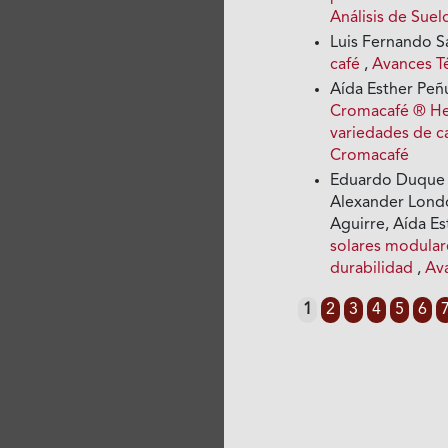
Análisis de Suel
Luis Fernando S
café
,
Avances T
Aída Esther Peñ
Cromacafé ® Her
variedades de c
Cromacafé
Eduardo Duque D
Alexander Londo
Aguirre, Aída E
solares modulare
durabilidad
,
Av
1
2
3
4
5
6