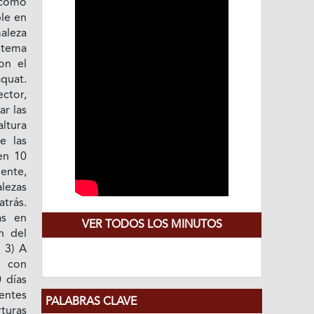
 como
ble en
maleza
istema
on el
quat.
ector,
ar las
ltura
e las
en 10
ente,
alezas
atrás.
as en
VER TODOS LOS MINUTOS
n del
 3) A
r con
0 días
entes
PALABRAS CLAVE
rturas