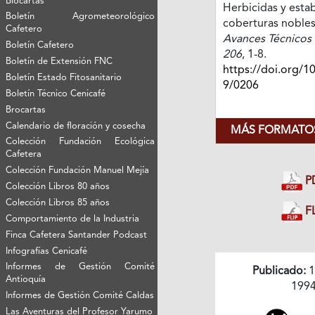
Biocartas
Herbicidas y esta
Boletín Agrometeorológico
coberturas nobles 
Cafetero
Avances Técnicos 
Boletín Cafetero
206
, 1-8.
Boletín de Extensión FNC
https://doi.org/1
Boletín Estado Fitosanitario
9/0206
Boletín Técnico Cenicafé
Brocartas
Calendario de floración y cosecha
MÁS FORMATOS
Colección Fundación Ecológica
Cafetera
Colección Fundación Manuel Mejía
P
Colección Libros 80 años
Colección Libros 85 años
FL
Comportamiento de la Industria
Finca Cafetera Santander Podcast
Infografías Cenicafé
Informes de Gestión Comité
Publicado:
1
Antioquía
199
Informes de Gestión Comité Caldas
Las Aventuras del Profesor Yarumo