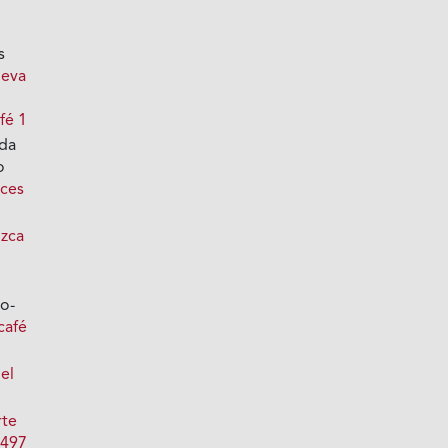
s
ueva
fé 1
nda
o
ces
zca
ro-
café
del
rte
 497