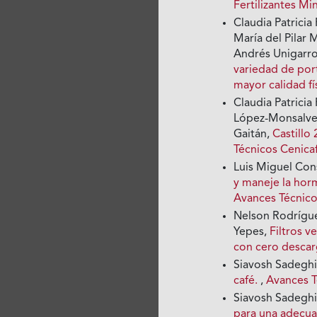
Fertilizantes Mi
Claudia Patrici
María del Pilar 
Andrés Unigarr
variedad de port
mayor calidad fí
Claudia Patricia
López-Monsalve,
Gaitán,
Castillo
Técnicos Cenicaf
Luis Miguel Cons
y maneje la hor
Avances Técnico
Nelson Rodrígue
Yepes,
Filtros v
con cero desca
Siavosh Sadegh
café.
,
Avances T
Siavosh Sadegh
para una adecua