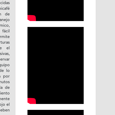
icidas
icafé
ón de
manejo
mico,
 fácil
rmite
turas
te el
vas,
ervar
quipo
de lo
a por
nutos
da de
miento
mente
ojo el
 deben