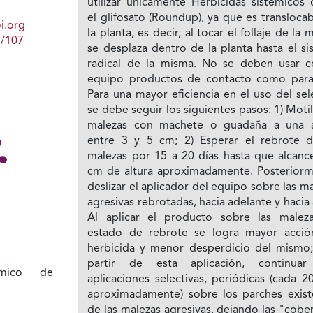
utilizar únicamente Herbicidas sistémicos
el glifosato (Roundup), ya que es transloca
i.org
la planta, es decir, al tocar el follaje de la 
1/107
se desplaza dentro de la planta hasta el s
radical de la misma. No se deben usar c
equipo productos de contacto como para
Para una mayor eficiencia en el uso del sel
se debe seguir los siguientes pasos: 1) Motil
malezas con machete o guadaña a una a
entre 3 y 5 cm; 2) Esperar el rebrote d
malezas por 15 a 20 días hasta que alcanc
cm de altura aproximadamente. Posteriorm
deslizar el aplicador del equipo sobre las m
agresivas rebrotadas, hacia adelante y hacia 
Al aplicar el producto sobre las malez
estado de rebrote se logra mayor acció
herbicida y menor desperdicio del mismo;
partir de esta aplicación, continua
ímico de
aplicaciones selectivas, periódicas (cada 2
aproximadamente) sobre los parches exist
de las malezas agresivas, dejando las "cobe