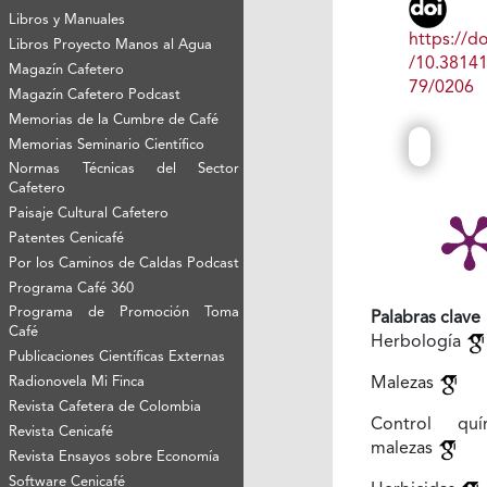
Libros y Manuales
https://do
Libros Proyecto Manos al Agua
/10.3814
Magazín Cafetero
79/0206
Magazín Cafetero Podcast
Memorias de la Cumbre de Café
Memorias Seminario Científico
Normas Técnicas del Sector
Cafetero
Paisaje Cultural Cafetero
Patentes Cenicafé
Por los Caminos de Caldas Podcast
Programa Café 360
Programa de Promoción Toma
Palabras clave
Café
Herbología
Publicaciones Científicas Externas
Radionovela Mi Finca
Malezas
Revista Cafetera de Colombia
Control qu
Revista Cenicafé
malezas
Revista Ensayos sobre Economía
Software Cenicafé