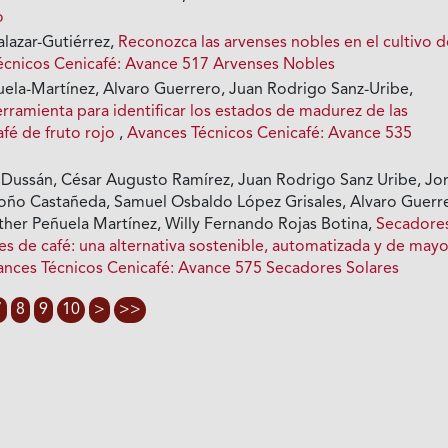
o
alazar-Gutiérrez,
Reconozca las arvenses nobles en el cultivo d
écnicos Cenicafé: Avance 517 Arvenses Nobles
uela-Martínez, Alvaro Guerrero, Juan Rodrigo Sanz-Uribe,
ramienta para identificar los estados de madurez de las
afé de fruto rojo
,
Avances Técnicos Cenicafé: Avance 535
ussán, César Augusto Ramírez, Juan Rodrigo Sanz Uribe, Jo
ño Castañeda, Samuel Osbaldo López Grisales, Alvaro Guerr
sther Peñuela Martínez, Willy Fernando Rojas Botina,
Secadore
s de café: una alternativa sostenible, automatizada y de may
ances Técnicos Cenicafé: Avance 575 Secadores Solares
7
8
9
10
>
>>