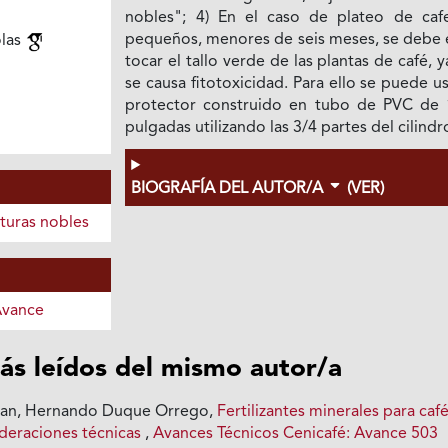
nobles"; 4) En el caso de plateo de cafe
pequeños, menores de seis meses, se debe e
olas
tocar el tallo verde de las plantas de café, 
se causa fitotoxicidad. Para ello se puede u
protector construido en tubo de PVC de 
pulgadas utilizando las 3/4 partes del cilindr
BIOGRAFÍA DEL AUTOR/A
(VER)
turas nobles
Avance
ás leídos del mismo autor/a
ian, Hernando Duque Orrego,
Fertilizantes minerales para caf
deraciones técnicas
,
Avances Técnicos Cenicafé: Avance 503