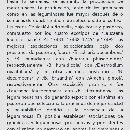
hasta 12 semanas, se aumentó la producción de
materia seca. La producción, tanto de las gramíneas
como en las leguminosas fue mayor después de 6
semanas de edad. También fue seleccionado el cultivar
Leucaena Cenicafé-La Romelia, bajo corte y pastoreo,
compuesto por los cuatro ecotipos de /Leucaena
leucocephala/, CIAT 17481, 17482, 17491 y 17492. Las
mejores asociaciones seleccionadas bajo dos
presiones de pastoreo, fueron /Brachiaria decumbens/
y /B. humidicola/ con /Pueraria phaseoloides/
respectivamente, /B. humidicola/ con /Desmodium
ovalifolium/ y en observaciones posteriores /B.
decumbens/ y /B. brizantha/ con /Arachis pintoi/,
respectivamente. Otra asociación promisoria fue
/Leucaena leucocephala/ con /B. decumbens/. Las
leguminosas han ido ganando espacio con el animal en
pastoreo que selecciona la gramínea de mejor calidad
y palatabilidad debido a la presencia de la
leguminosas. Es posible establecer asociaciones de
gramíneas y leguminosas productivas y persistentes
con el animal en pastoreo en laderas. Las gramíneas y