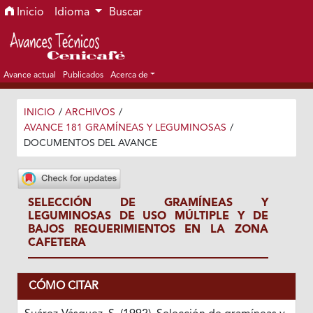
Ir al menú de navegación principal
Ir al contenido principal
Ir al pie de página del sitio
Inicio
Idioma
Buscar
Avance actual
Publicados
Acerca de
INICIO
/
ARCHIVOS
/
AVANCE 181 GRAMÍNEAS Y LEGUMINOSAS
/
DOCUMENTOS DEL AVANCE
SELECCIÓN DE GRAMÍNEAS Y
LEGUMINOSAS DE USO MÚLTIPLE Y DE
BAJOS REQUERIMIENTOS EN LA ZONA
CAFETERA
CÓMO CITAR