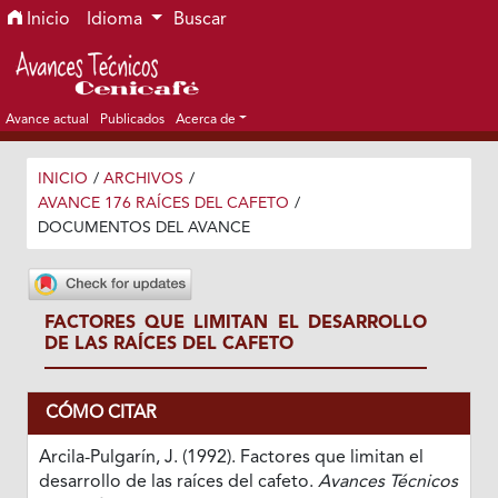
Ir al menú de navegación principal
Ir al contenido principal
Ir al pie de página del sitio
Inicio
Idioma
Buscar
Avance actual
Publicados
Acerca de
INICIO
/
ARCHIVOS
/
AVANCE 176 RAÍCES DEL CAFETO
/
DOCUMENTOS DEL AVANCE
FACTORES QUE LIMITAN EL DESARROLLO
DE LAS RAÍCES DEL CAFETO
CÓMO CITAR
Arcila-Pulgarín, J. (1992). Factores que limitan el
desarrollo de las raíces del cafeto.
Avances Técnicos