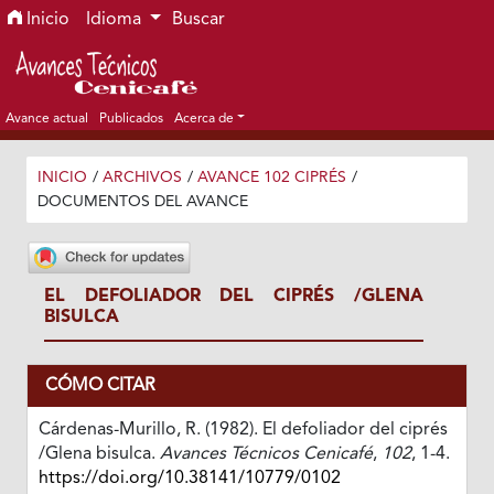
Ir al menú de navegación principal
Ir al contenido principal
Ir al pie de página del sitio
Inicio
Idioma
Buscar
Avance actual
Publicados
Acerca de
INICIO
/
ARCHIVOS
/
AVANCE 102 CIPRÉS
/
DOCUMENTOS DEL AVANCE
EL DEFOLIADOR DEL CIPRÉS /GLENA
BISULCA
CÓMO CITAR
Cárdenas-Murillo, R. (1982). El defoliador del ciprés
/Glena bisulca.
Avances Técnicos Cenicafé
,
102
, 1-4.
https://doi.org/10.38141/10779/0102