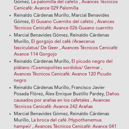
Gómez,
La palomilla del cafeto
,
Avances Técnicos
Cenicafé: Avance 029 Palomilla
Reinaldo Cárdenas Murillo, Marcial Benavides
Gómez,
El Gusano Cuernito del cafeto
,
Avances
Técnicos Cenicafé: Avance 026 Gusano cuernito
Marcial Benavides Gómez, Reinaldo Cárdenas
Murillo,
El gorgojo del café /Araecerus
fasciculatus/ De Geer
,
Avances Técnicos Cenicafé:
Avance 114 Gorgojo
Reinaldo Cárdenas Murillo,
El picudo negro del
plátano /Cosmopolites sordidus/ Germar
,
Avances Técnicos Cenicafé: Avance 120 Picudo
negro
Reinaldo Cárdenas Murillo, Francisco Javier
Posada Flórez, Álex Enrique Bustillo Pardey,
Daños
causados por arañas en los cafetales
,
Avances
Técnicos Cenicafé: Avance 242 Arañas
Marcial Benavides Gómez, Reinaldo Cárdenas
Murillo,
La broca del café /Hypothenemus
hampei/
,
Avances Técnicos Cenicafé: Avance 041