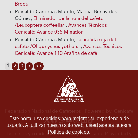
Broca
Reinaldo Cárdenas Murillo, Marcial Benavides
Gómez,
El minador de la hoja del cafeto
/Leucoptera coffeella/
,
Avances Técnicos
Cenicafé: Avance 035 Minador
Reinaldo Cárdenas Murillo,
La arañita roja del
cafeto /Oligonychus yothersi
,
Avances Técnicos
Cenicafé: Avance 110 Arañita de café
1
2
3
>
>>
Federación Nacional de Cafeteros
| Powered by: Cenicafé
Este portal usa cookies para mejorar su experiencia de
usuario. Al utilizar nuestro sitio web, usted acepta nuestra
Al continuar utilizando este portal, aceptas nuestros
Política de cookies.
Términos y condiciones de uso
y
Política de Privacidad y