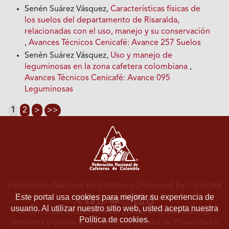
Senén Suárez Vásquez,
Características físicas de
los suelos del departamento de Risaralda,
relacionadas con el uso, manejo y su conservación
,
Avances Técnicos Cenicafé: Avance 257 Suelos
Senén Suárez Vásquez,
Uso y manejo de
leguminosas en la zona cafetera colombiana
,
Avances Técnicos Cenicafé: Avance 095
Leguminosas
1
2
>
>>
Federación Nacional de Cafeteros
| Powered by: Cenicafé
Este portal usa cookies para mejorar su experiencia de
usuario. Al utilizar nuestro sitio web, usted acepta nuestra
Al continuar utilizando este portal, aceptas nuestros
Política de cookies.
Términos y condiciones de uso
y
Política de Privacidad y