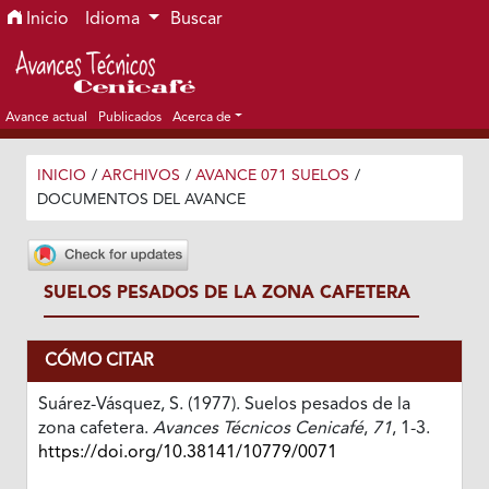
Ir al menú de navegación principal
Ir al contenido principal
Ir al pie de página del sitio
Inicio
Idioma
Buscar
Avance actual
Publicados
Acerca de
INICIO
/
ARCHIVOS
/
AVANCE 071 SUELOS
/
DOCUMENTOS DEL AVANCE
SUELOS PESADOS DE LA ZONA CAFETERA
CÓMO CITAR
Suárez-Vásquez, S. (1977). Suelos pesados de la
zona cafetera.
Avances Técnicos Cenicafé
,
71
, 1-3.
https://doi.org/10.38141/10779/0071