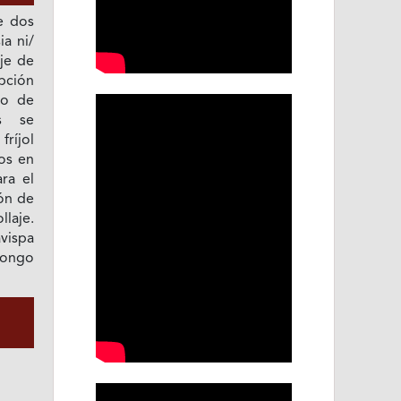
de dos
a ni/
aje de
pción
do de
s se
fríjol
cos en
ra el
ión de
llaje.
avispa
hongo