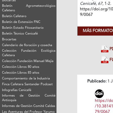
Biocartas
Cenicafé
,
67
, 1-2.
Boletín Agrometeorológico
https://doi.org/1
Cafetero
9/0067
Boletín Cafetero
Boletín de Extensión FNC
Boletín Estado Fitosanitario
MÁS FORMATOS
Boletín Técnico Cenicafé
Brocartas
Calendario de floración y cosecha
P
Colección Fundación Ecológica
Cafetera
FL
Colección Fundación Manuel Mejía
Colección Libros 80 años
Colección Libros 85 años
Comportamiento de la Industria
Publicado:
1 J
Finca Cafetera Santander Podcast
Infografías Cenicafé
Informes de Gestión Comité
Antioquía
https://do
Informes de Gestión Comité Caldas
/10.3814
79/0067
Las Aventuras del Profesor Yarumo