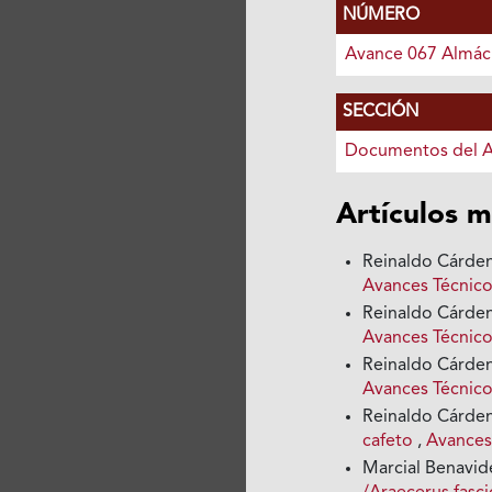
NÚMERO
Avance 067 Almác
SECCIÓN
Documentos del 
Artículos m
Reinaldo Cárden
Avances Técnico
Reinaldo Cárden
Avances Técnico
Reinaldo Cárden
Avances Técnico
Reinaldo Cárden
cafeto
,
Avances
Marcial Benavid