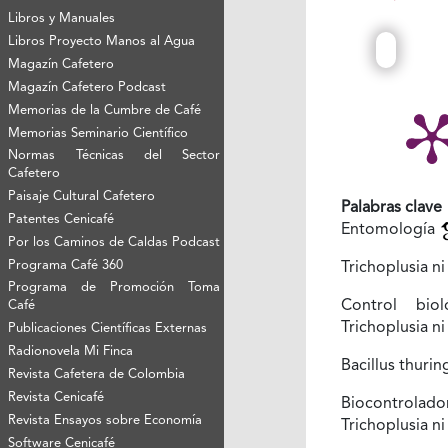
Libros y Manuales
Libros Proyecto Manos al Agua
Magazín Cafetero
Magazín Cafetero Podcast
Memorias de la Cumbre de Café
Memorias Seminario Científico
Normas Técnicas del Sector
Cafetero
Paisaje Cultural Cafetero
Palabras clave
Patentes Cenicafé
Entomología
Por los Caminos de Caldas Podcast
Programa Café 360
Trichoplusia n
Programa de Promoción Toma
Control bio
Café
Trichoplusia n
Publicaciones Científicas Externas
Radionovela Mi Finca
Bacillus thurin
Revista Cafetera de Colombia
Revista Cenicafé
Biocontrola
Revista Ensayos sobre Economía
Trichoplusia n
Software Cenicafé