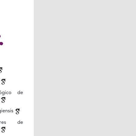
i
lógico de
i
giensis
dores de
i