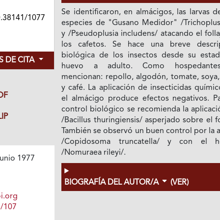
Se identificaron, en almácigos, las larvas 
0.38141/1077
especies de "Gusano Medidor" /Trichoplusi
y /Pseudoplusia includens/ atacando el foll
los cafetos. Se hace una breve descri
biológica de los insectos desde su esta
 DE CITA
huevo a adulto. Como hospedante
mencionan: repollo, algodón, tomate, soya, 
y café. La aplicación de insecticidas quími
DF
el almácigo produce efectos negativos. Pa
control biológico se recomienda la aplicac
IP
/Bacillus thuringiensis/ asperjado sobre el fo
También se observó un buen control por la 
/Copidosoma truncatella/ y con el 
/Nomuraea rileyi/.
unio 1977
BIOGRAFÍA DEL AUTOR/A
(VER)
i.org
1/107