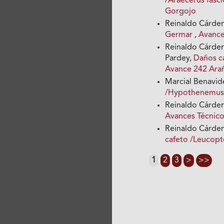
/Araecerus fasc
Gorgojo
Reinaldo Cárden
Germar
,
Avance
Reinaldo Cárdena
Pardey,
Daños ca
Avance 242 Ara
Marcial Benavid
/Hypothenemus
Reinaldo Cárden
Avances Técnico
Reinaldo Cárden
cafeto /Leucopt
1
2
3
>
>>