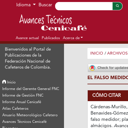
Ir al menú de navegación principal
Ir al contenido principal
Ir al pie de página del sitio
Idioma
Buscar
Avance actual
Publicados
Acerca de
Bienvenidos al Portal de
INICIO
/
ARCHIVOS
Publicaciones de la
Federación Nacional de
Cafeteros de Colombia.
EL FALSO MEDID
Inicio
Informe del Gerente General FNC
CÓMO CITAR
Informe de Gestión FNC
Informe Anual Cenicafé
Cárdenas-Murillo, 
Atlas Cafeteros
Benavides-Gómez, 
Anuario Meteorológico Cafetero
falso medidor; pla
Avances Técnicos Cenicafé
almácigos.
Avance