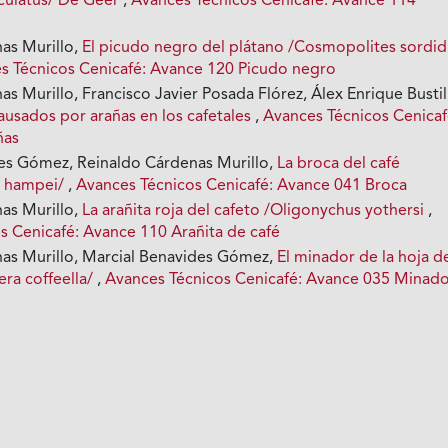
iculatus/ De Geer
,
Avances Técnicos Cenicafé: Avance 114
as Murillo,
El picudo negro del plátano /Cosmopolites sordid
s Técnicos Cenicafé: Avance 120 Picudo negro
s Murillo, Francisco Javier Posada Flórez, Álex Enrique Bustil
usados por arañas en los cafetales
,
Avances Técnicos Cenicaf
ñas
es Gómez, Reinaldo Cárdenas Murillo,
La broca del café
 hampei/
,
Avances Técnicos Cenicafé: Avance 041 Broca
as Murillo,
La arañita roja del cafeto /Oligonychus yothersi
,
s Cenicafé: Avance 110 Arañita de café
as Murillo, Marcial Benavides Gómez,
El minador de la hoja d
era coffeella/
,
Avances Técnicos Cenicafé: Avance 035 Minad