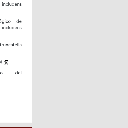
 includens
lógico de
 includens
runcatella
yi
ento del