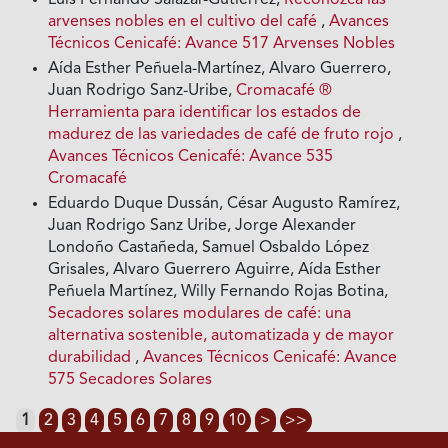
Luis Fernando Salazar-Gutiérrez,
Reconozca las
arvenses nobles en el cultivo del café
,
Avances
Técnicos Cenicafé: Avance 517 Arvenses Nobles
Aída Esther Peñuela-Martínez, Alvaro Guerrero,
Juan Rodrigo Sanz-Uribe,
Cromacafé ®
Herramienta para identificar los estados de
madurez de las variedades de café de fruto rojo
,
Avances Técnicos Cenicafé: Avance 535
Cromacafé
Eduardo Duque Dussán, César Augusto Ramírez,
Juan Rodrigo Sanz Uribe, Jorge Alexander
Londoño Castañeda, Samuel Osbaldo López
Grisales, Alvaro Guerrero Aguirre, Aída Esther
Peñuela Martínez, Willy Fernando Rojas Botina,
Secadores solares modulares de café: una
alternativa sostenible, automatizada y de mayor
durabilidad
,
Avances Técnicos Cenicafé: Avance
575 Secadores Solares
1
2
3
4
5
6
7
8
9
10
>
>>