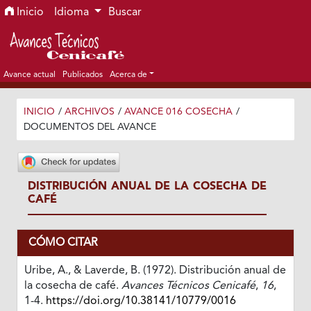
Ir al menú de navegación principal
Ir al contenido principal
Ir al pie de página del sitio
Inicio
Idioma
Buscar
Avance actual
Publicados
Acerca de
INICIO
/
ARCHIVOS
/
AVANCE 016 COSECHA
/
DOCUMENTOS DEL AVANCE
DISTRIBUCIÓN ANUAL DE LA COSECHA DE
CAFÉ
CÓMO CITAR
Uribe, A., & Laverde, B. (1972). Distribución anual de
la cosecha de café.
Avances Técnicos Cenicafé
,
16
,
1-4.
https://doi.org/10.38141/10779/0016