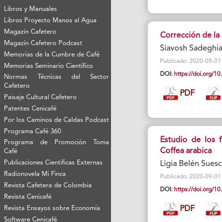
Libros y Manuales
Libros Proyecto Manos al Agua
Magazín Cafetero
Corrección de la 
Magazín Cafetero Podcast
Siavosh Sadeghia
Memorias de la Cumbre de Café
Publicado: 2020-09-01 V
Memorias Seminario Científico
DOI:
https://doi.org/
Normas Técnicas del Sector
Cafetero
PDF
Paisaje Cultural Cafetero
Patentes Cenicafé
Por los Caminos de Caldas Podcast
Programa Café 360
Estudio de los f
Programa de Promoción Toma
Coffea arabica
Café
Publicaciones Científicas Externas
Ligia Belén Suesc
Radionovela Mi Finca
Publicado: 2020-09-01 V
Revista Cafetera de Colombia
DOI:
https://doi.org/
Revista Cenicafé
Revista Ensayos sobre Economía
PDF
Software Cenicafé