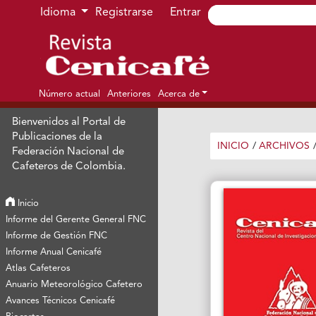
Ir al menú de navegación principal
Ir al contenido principal
Ir al pie de página del sitio
Idioma
Registrarse
Entrar
Número actual
Anteriores
Acerca de
Bienvenidos al Portal de
Publicaciones de la
INICIO
/
ARCHIVOS
Federación Nacional de
Cafeteros de Colombia.
Inicio
Informe del Gerente General FNC
Informe de Gestión FNC
Informe Anual Cenicafé
Atlas Cafeteros
Anuario Meteorológico Cafetero
Avances Técnicos Cenicafé