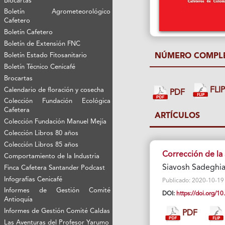
Biocartas
Boletín Agrometeorológico
Cafetero
Boletín Cafetero
Boletín de Extensión FNC
Boletín Estado Fitosanitario
NÚMERO COMPL
Boletín Técnico Cenicafé
Brocartas
FLI
Calendario de floración y cosecha
PDF
Colección Fundación Ecológica
Cafetera
ARTÍCULOS
Colección Fundación Manuel Mejía
Colección Libros 80 años
Colección Libros 85 años
Corrección de la 
Comportamiento de la Industria
Siavosh Sadeghia
Finca Cafetera Santander Podcast
Infografías Cenicafé
Publicado: 2020-10-19 V
Informes de Gestión Comité
DOI:
https://doi.org/
Antioquía
Informes de Gestión Comité Caldas
PDF
Las Aventuras del Profesor Yarumo