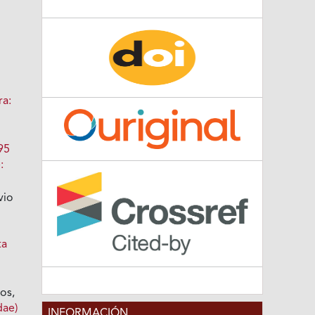
ra:
95
:
vio
ta
os,
dae)
INFORMACIÓN