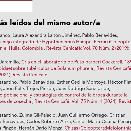
ás leídos del mismo autor/a
anco, Laura Alexandra Laiton-Jiménez, Pablo Benavides,
manejo integrado de Hypothenemus Hampei Ferrari (Coleopte
en el Huila, Colombia
,
Revista Cenicafé: Vol. 70 Núm. 2 (2019):
é
Jaramillo,
Cría en el laboratorio de Puto barberi Cockerell, 18
oidae) sobre tubérculos de Solanum phureja
,
Revista Cenicafé
2021): Revista Cenicafé
stantino, Pablo Benavides, Esther Cecilia Montoya, Héctor Fla
, Jhon Félix Trejos Pinzón, Juan Rodrigo Sanz-Uribe,
poblacional y estrategias de control de la broca durante la
ases de cosecha
,
Revista Cenicafé: Vol. 75 Núm. 1 (2024): Revis
tantino, Zulma Gil-Palacio, Juan Guillermo Orrego, Cristian
 Benavides, Carlos Roberto Ariza, Carlos Mario Ospina-Penag
os Pinzón, Hernán Darío Menza,
Chisas (Coleoptera:Melolonthi