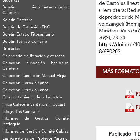
Biocartas
de Castolus lineat
Boletín Agrometeorológico
(Hemiptera: Reduv
Cafetero
depredador de M
Boletín Cafetero
velezangeli (Hemi
Boletín de Extensión FNC
Miridae).
Revista 
Boletín Estado Fitosanitario
69
(2), 28-34.
Boletín Técnico Cenicafé
https://doi.org/1
Brocartas
8/690203
Calendario de floración y cosecha
Colección Fundación Ecológica
Cafetera
MÁS FORMATOS
Colección Fundación Manuel Mejía
Colección Libros 80 años
Colección Libros 85 años
P
Comportamiento de la Industria
Finca Cafetera Santander Podcast
FL
Infografías Cenicafé
Informes de Gestión Comité
Antioquía
Informes de Gestión Comité Caldas
Publicado:
1 
Las Aventuras del Profesor Yarumo