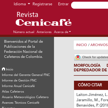
Ir al menú de navegación principal
Ir al contenido principal
Ir al pie de página del sitio
Idioma
Registrarse
Entrar
Número actual
Anteriores
Acerca de
Bienvenidos al Portal de
INICIO
/
ARCHIVOS
Publicaciones de la
Federación Nacional de
Cafeteros de Colombia.
MORFOLOGÍA D
Inicio
DEPREDADOR DE 
Informe del Gerente General FNC
Informe de Gestión FNC
CÓMO CITAR
Informe Anual Cenicafé
Atlas Cafeteros
Laiton-Jiménez, L.
Anuario Meteorológico Cafetero
Jaramillo, M., For
Avances Técnicos Cenicafé
Benavides, P. (201