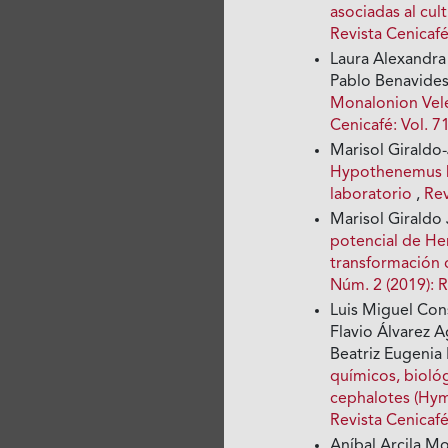
asociadas al cu
Revista Cenicafé
Laura Alexandra
Pablo Benavide
Monalonion Vele
Cenicafé: Vol. 7
Marisol Giraldo-
Hypothenemus ha
laboratorio
,
Rev
Marisol Giraldo
potencial de Her
transformación 
Núm. 2 (2019): R
Luis Miguel Con
Flavio Álvarez A
Beatriz Eugenia
químicos, bioló
cephalotes (Hy
Revista Cenicaf
Aníbal Arcila M