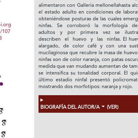
8
alimentaron con Galleria mellonellahasta al
el estado adulto en condiciones de laborat
obteniéndose posturas de las cuales emerg
i.org
ninfas. Se corroboró la morfología d
1/107
adultos y por primera vez se ilust
3
describen el huevo y las ninfas. El hue
alargado, de color café y con una sust
mucilaginosa que recubre la masa de huevos
ninfas son de color naranja, con patas oscur
medida que van mudando aumentan de tam
se intensifica su tonalidad corporal. El qu
último estadío ninfal presentó policromat
mostrando dos morfotipos: naranja y rojo.
BIOGRAFÍA DEL AUTOR/A
(VER)
y
e