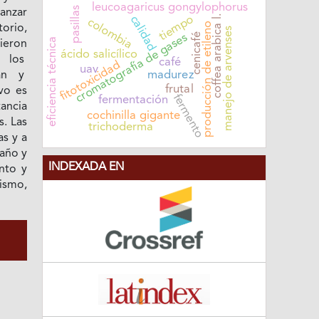
leucoagaricus gongylophorus
pasillas
canzar
coffea arabica l.
calidad
tiempo
colombia
producción de etileno
orio,
manejo de arvenses
cromatografía de gases
cenicafé
eficiencia técnica
ieron
ácido salicílico
e los
café
fitotoxicidad
uav
madurez
ran y
frutal
vo es
fermento
fermentación
ancia
cochinilla gigante
. Las
trichoderma
as y a
año y
INDEXADA EN
into y
ismo,