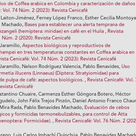
ltivo de Coffea arabica en Colombia y caracterización de daño
: Vol. 74 Núm. 2 (2023): Revista Cenicafé
 Laiton-Jiménez, Ferney López Franco, Esther Cecilia Montoya
s Machado,
Bases para establecer una alerta temprana de
zangeli (hemiptera: miridae) en café en el Huila
,
Revista
1 Núm. 2 (2020): Revista Cenicafé
Jaramillo,
Aspectos biológicos y reproductivos de
mpei en tres temperaturas constantes en Coffea arabica en
ista Cenicafé: Vol. 74 Núm. 2 (2023): Revista Cenicafé
 Jaramillo, Nelson Rodríguez Valencia, Pablo Benavides,
Uso
metia illucens (Linnaeus) (Diptera: Stratyiomidae) para
de pulpa de café: aspectos biológicos.
,
Revista Cenicafé: Vol.
evista Cenicafé
stantino Chuaire, Carmenza Esther Góngora Botero, Héctor
gudelo, John Félix Trejos Pinzón, Daniel Antonio Franco Chaur
 Mira Rada, Pablo Benavides Machado,
Evaluación de cebos
gicos y formicidas termonebulizables, para control de Atta
menoptera: Formicidae).
,
Revista Cenicafé: Vol. 76 Núm. 2 (202
é
oreno, Luis Carlos Imbachí Quinchúa, Pablo Benavides Machad