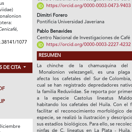
us
https://orcid.org/0000-0003-0473-9403
iidae)
Dimitri Forero
onalonion
Pontificia Universidad Javeriana
ptera:
Cenicafé
,
Pablo Benavides
Centro Nacional de Investigaciones de Café
0.38141/1077
https://orcid.org/0000-0003-2227-4232
RESUMEN
La chinche de la chamusquina del c
 DE CITA
Monalonion velezangeli, es una plag
afecta los cafetales del Sur de Colombia, 
cual se han registrado depredadores nativ
DF
la familia Reduviidae. Se reporta por prime
a la especie Castolus lineatus Mald
IP
habitando los cafetales del Huila. Con el 
facilitar el reconocimiento morfológico de
especie, se realizó la ilustración y descripc
sus estadíos biológicos. Para ello, se recole
Diciembre
ninfas de C. lineatus en La Plata - Huila,