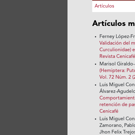
Artículos
Artículos m
Ferney López-Fr
Validación del 
Curculionidae) 
Revista Cenicaf
Marisol Giraldo-
(Hemiptera: Put
Vol. 72 Núm. 2 (
Luis Miguel Con
Álvarez-Agudelo
Comportamiento 
retención de p
Cenicafé
Luis Miguel Cons
Zamorano, Pablo
Jhon Felix Trej