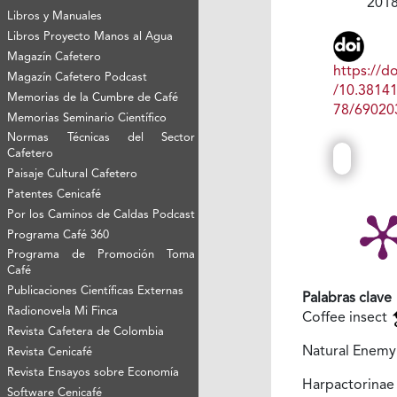
201
Libros y Manuales
Libros Proyecto Manos al Agua
Magazín Cafetero
https://do
Magazín Cafetero Podcast
/10.3814
Memorias de la Cumbre de Café
78/69020
Memorias Seminario Científico
Normas Técnicas del Sector
Cafetero
Paisaje Cultural Cafetero
Patentes Cenicafé
Por los Caminos de Caldas Podcast
Programa Café 360
Programa de Promoción Toma
Café
Publicaciones Científicas Externas
Palabras clave
Radionovela Mi Finca
Coffee insect
Revista Cafetera de Colombia
Natural Enem
Revista Cenicafé
Revista Ensayos sobre Economía
Harpactorina
Software Cenicafé