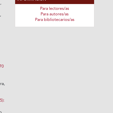
s
,
Para lectores/as
Para autores/as
,
Para bibliotecarios/as
 70
ra,
5):
o,