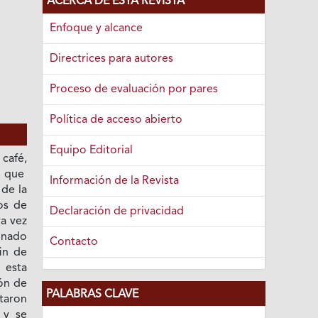
ACERCA DE ESTA REVISTA
Enfoque y alcance
Directrices para autores
Proceso de evaluación por pares
Política de acceso abierto
Equipo Editorial
afé,
a que
Información de la Revista
de la
os de
Declaración de privacidad
ra vez
onado
Contacto
fin de
 esta
ión de
PALABRAS CLAVE
ctaron
 y se