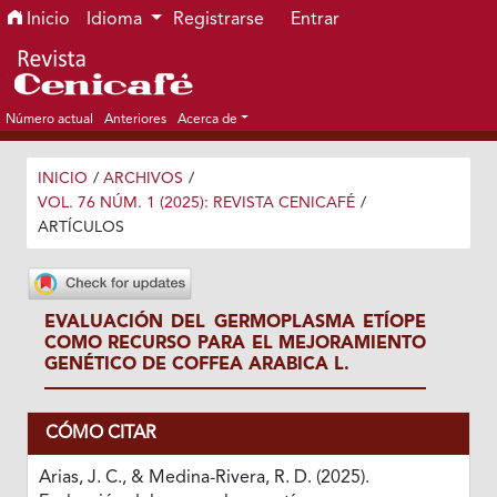
Ir al menú de navegación principal
Ir al contenido principal
Ir al pie de página del sitio
Inicio
Idioma
Registrarse
Entrar
Número actual
Anteriores
Acerca de
INICIO
/
ARCHIVOS
/
VOL. 76 NÚM. 1 (2025): REVISTA CENICAFÉ
/
ARTÍCULOS
EVALUACIÓN DEL GERMOPLASMA ETÍOPE
COMO RECURSO PARA EL MEJORAMIENTO
GENÉTICO DE COFFEA ARABICA L.
CÓMO CITAR
Arias, J. C., & Medina-Rivera, R. D. (2025).