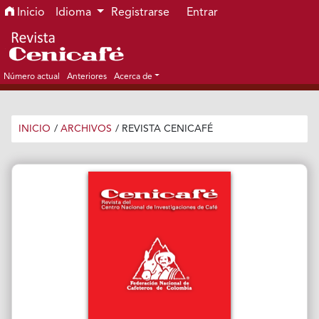
Ir al menú de navegación principal
Ir al contenido principal
Ir al pie de página del sitio
Inicio
Idioma
Registrarse
Entrar
Número actual
Anteriores
Acerca de
INICIO
/
ARCHIVOS
/
REVISTA CENICAFÉ