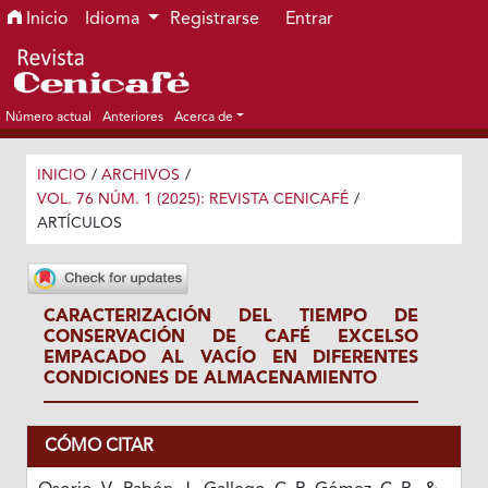
Ir al menú de navegación principal
Ir al contenido principal
Ir al pie de página del sitio
Inicio
Idioma
Registrarse
Entrar
Número actual
Anteriores
Acerca de
INICIO
/
ARCHIVOS
/
VOL. 76 NÚM. 1 (2025): REVISTA CENICAFÉ
/
ARTÍCULOS
CARACTERIZACIÓN DEL TIEMPO DE
CONSERVACIÓN DE CAFÉ EXCELSO
EMPACADO AL VACÍO EN DIFERENTES
CONDICIONES DE ALMACENAMIENTO
CÓMO CITAR