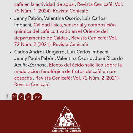
café en la actividad de agua
,
Revista Cenicafé: Vol.
75 Núm. 1 (2024): Revista Cenicafé
Jenny Pabón, Valentina Osorio, Luis Carlos
Imbachi,
Calidad física, sensorial y composición
química del café cultivado en el Oriente del
departamento de Caldas
,
Revista Cenicafé: Vol.
72 Núm. 2 (2021): Revista Cenicafé
Carlos Andrés Unigarro, Luis Carlos Imbachí,
Jenny Paola Pabón, Valentina Osorio, José Ricardo
Acuña-Zornosa,
Efecto del ácido salicílico sobre la
maduración fenológica de frutos de café en pre-
cosecha
,
Revista Cenicafé: Vol. 72 Núm. 2 (2021):
Revista Cenicafé
1
2
3
>
>>