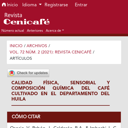
Ir al menú de navegación principal
Ir al contenido principal
Ir al pie de página del sitio
Inicio
Idioma
Registrarse
Entrar
Número actual
Anteriores
Acerca de
INICIO
/
ARCHIVOS
/
VOL. 72 NÚM. 2 (2021): REVISTA CENICAFÉ
/
ARTÍCULOS
CALIDAD FÍSICA, SENSORIAL Y
COMPOSICIÓN QUÍMICA DEL CAFÉ
CULTIVADO EN EL DEPARTAMENTO DEL
HUILA
CÓMO CITAR