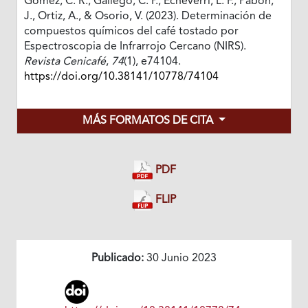
Gómez, C. R., Gallego, C. P., Echeverri, L. F., Pabón,
J., Ortiz, A., & Osorio, V. (2023). Determinación de
compuestos químicos del café tostado por
Espectroscopia de Infrarrojo Cercano (NIRS).
Revista Cenicafé
,
74
(1), e74104.
https://doi.org/10.38141/10778/74104
MÁS FORMATOS DE CITA
PDF
FLIP
Publicado:
30 Junio 2023