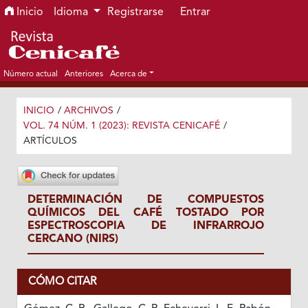
Ir al menú de navegación principal
Ir al contenido principal
Ir al pie de página del sitio
Inicio
Idioma
Registrarse
Entrar
Número actual
Anteriores
Acerca de
INICIO
/
ARCHIVOS
/
VOL. 74 NÚM. 1 (2023): REVISTA CENICAFÉ
/
ARTÍCULOS
DETERMINACIÓN DE COMPUESTOS
QUÍMICOS DEL CAFÉ TOSTADO POR
ESPECTROSCOPIA DE INFRARROJO
CERCANO (NIRS)
CÓMO CITAR