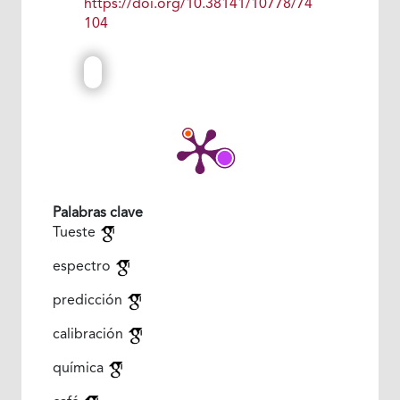
https://doi.org/10.38141/10778/74
104
Palabras clave
Tueste
espectro
predicción
calibración
química