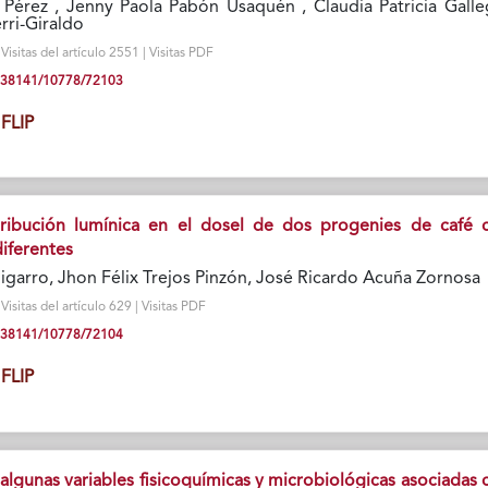
 Pérez , Jenny Paola Pabón Usaquén , Claudia Patricia Galle
rri-Giraldo
isitas del artículo 2551 | Visitas PDF
10.38141/10778/72103
FLIP
stribución lumínica en el dosel de dos progenies de café 
diferentes
igarro, Jhon Félix Trejos Pinzón, José Ricardo Acuña Zornosa
isitas del artículo 629 | Visitas PDF
10.38141/10778/72104
FLIP
 algunas variables fisicoquímicas y microbiológicas asociadas 