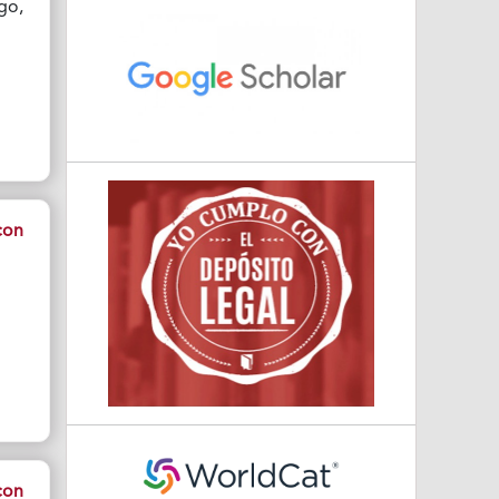
go,
con
con