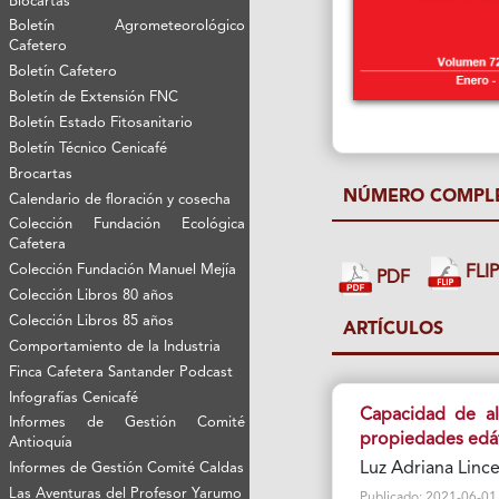
Biocartas
Boletín Agrometeorológico
Cafetero
Boletín Cafetero
Boletín de Extensión FNC
Boletín Estado Fitosanitario
Boletín Técnico Cenicafé
Brocartas
NÚMERO COMPL
Calendario de floración y cosecha
Colección Fundación Ecológica
Cafetera
Colección Fundación Manuel Mejía
FLI
PDF
Colección Libros 80 años
Colección Libros 85 años
ARTÍCULOS
Comportamiento de la Industria
Finca Cafetera Santander Podcast
Infografías Cenicafé
Capacidad de al
Informes de Gestión Comité
propiedades edáf
Antioquía
Luz Adriana Lince
Informes de Gestión Comité Caldas
Las Aventuras del Profesor Yarumo
Publicado: 2021-06-01 V