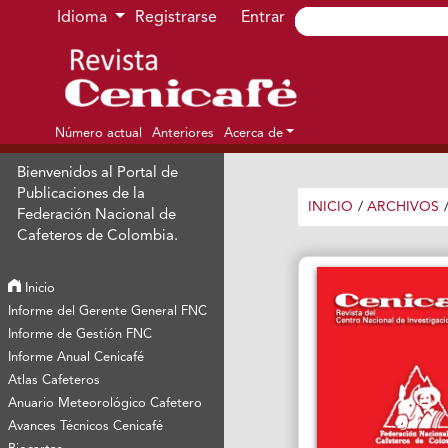
Ir al menú de navegación principal
Ir al contenido principal
Ir al pie de página del sitio
Idioma
Registrarse
Entrar
Número actual
Anteriores
Acerca de
Bienvenidos al Portal de
Publicaciones de la
INICIO
/
ARCHIVOS
Federación Nacional de
Cafeteros de Colombia.
Inicio
Informe del Gerente General FNC
Informe de Gestión FNC
Informe Anual Cenicafé
Atlas Cafeteros
Anuario Meteorológico Cafetero
Avances Técnicos Cenicafé