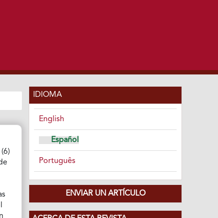
IDIOMA
English
Español
(6)
Português
 de
ENVIAR UN ARTÍCULO
as
l
ón