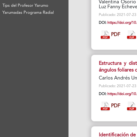
Valentina Osorio
Tips del Profesor Yarumo
Luz Fanny Echeve
Yarumadas Programa Radial
Publicado: 2021-07-23 V
DOI:
https://doi.org/
PDF
Estructura y di
ángulos foliares 
Carlos Andrés Un
Publicado: 2021-07-23 V
DOI:
https://doi.org/
PDF
Identificación de