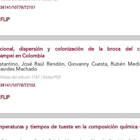
10.38141/10778/72101
FLIP
cional, dispersión y colonización de la broca del c
ampei en Colombia
stantino, José Raúl Rendón, Giovanny Cuesta, Rubén Medi
enavides Machado
isitas del artículo 1767 | Visitas PDF
10.38141/10778/72102
FLIP
mperaturas y tiempos de tueste en la composición química 