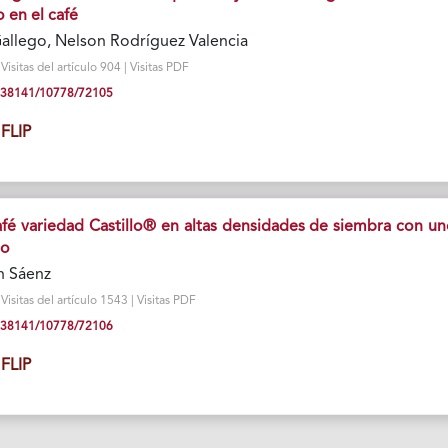
 en el café
Gallego, Nelson Rodríguez Valencia
isitas del artículo 904 | Visitas PDF
10.38141/10778/72105
FLIP
fé variedad Castillo® en altas densidades de siembra con un
io
n Sáenz
isitas del artículo 1543 | Visitas PDF
10.38141/10778/72106
FLIP