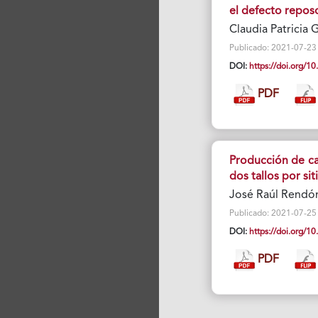
el defecto reposo
Claudia Patricia 
Publicado: 2021-07-23 V
DOI:
https://doi.org/
PDF
Producción de ca
dos tallos por sit
José Raúl Rendó
Publicado: 2021-07-25 V
DOI:
https://doi.org/
PDF