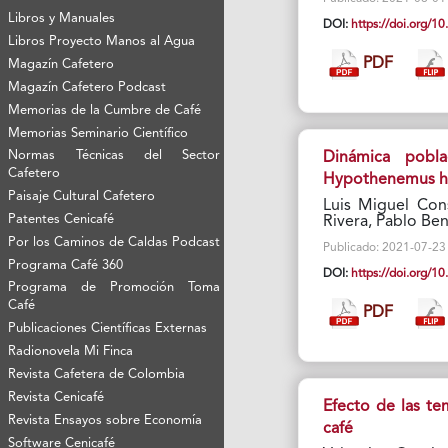
Libros y Manuales
DOI:
https://doi.org/
Libros Proyecto Manos al Agua
PDF
Magazín Cafetero
Magazín Cafetero Podcast
Memorias de la Cumbre de Café
Memorias Seminario Científico
Normas Técnicas del Sector
Dinámica pobla
Cafetero
Hypothenemus h
Paisaje Cultural Cafetero
Luis Miguel Con
Patentes Cenicafé
Rivera, Pablo B
Por los Caminos de Caldas Podcast
Publicado: 2021-07-23 V
Programa Café 360
DOI:
https://doi.org/
Programa de Promoción Toma
Café
PDF
Publicaciones Científicas Externas
Radionovela Mi Finca
Revista Cafetera de Colombia
Revista Cenicafé
Efecto de las te
Revista Ensayos sobre Economía
café
Software Cenicafé