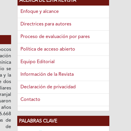
ACERCA DE ESTA REVISTA
Enfoque y alcance
Directrices para autores
Proceso de evaluación por pares
Política de acceso abierto
 pocos
nación
Equipo Editorial
mínica
io se
Información de la Revista
a y la
de dos
Declaración de privacidad
ares
ranjal
Contacto
uaron
 años
.668
as de
PALABRAS CLAVE
as de