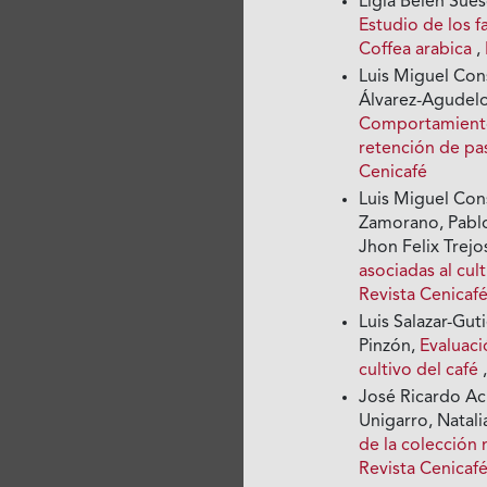
Ligia Belén Sues
Estudio de los f
Coffea arabica
,
Luis Miguel Con
Álvarez-Agudelo
Comportamiento 
retención de p
Cenicafé
Luis Miguel Cons
Zamorano, Pablo
Jhon Felix Trej
asociadas al cu
Revista Cenicafé
Luis Salazar-Gut
Pinzón,
Evaluaci
cultivo del café
José Ricardo Ac
Unigarro, Natali
de la colección 
Revista Cenicafé