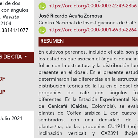
el de dos
https://orcid.org/0000-0003-2349-2856
 con ángulos
José Ricardo Acuña Zornosa
s.
Revista
Centro Nacional de Investigaciones de Café
72104.
https://orcid.org/0000-0001-6935-2264
0.38141/1077
RESUMEN
En cultivos perennes, incluido el café, son
 DE CITA
los estudios que asocian el ángulo de incli
foliar con la estructura y la distribución lu
presente en el dosel. En el presente estud
determinaron las diferencias en la estructur
DF
distribución teórica de la luz en el dosel 
IP
progenies de café con ángulos foli
diferentes. En la Estación Experimental Na
de Cenicafé (Caldas, Colombia), se eval
plantas de Coffea arabica L. con cuatro
Julio 2021
sembrados, con una densidad de 6
plantas/ha, de las progenies CU1911 (hoj
inclinación vertical) y CX2391 (hoj