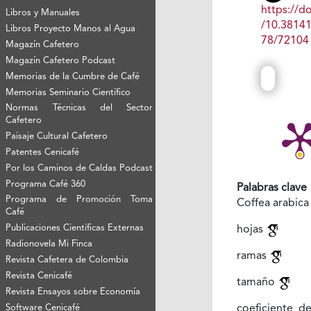
https://do
Libros y Manuales
/10.3814
Libros Proyecto Manos al Agua
78/72104
Magazín Cafetero
Magazín Cafetero Podcast
Memorias de la Cumbre de Café
Memorias Seminario Científico
Normas Técnicas del Sector
Cafetero
Paisaje Cultural Cafetero
Patentes Cenicafé
Por los Caminos de Caldas Podcast
Programa Café 360
Palabras clave
Programa de Promoción Toma
Coffea arabica
Café
Publicaciones Científicas Externas
hojas
Radionovela Mi Finca
ramas
Revista Cafetera de Colombia
Revista Cenicafé
tamaño
Revista Ensayos sobre Economía
Software Cenicafé
coeficiente de