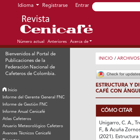
Ir al menú de navegación principal
Ir al contenido principal
Ir al pie de página del sitio
Idioma
Registrarse
Entrar
Número actual
Anteriores
Acerca de
Bienvenidos al Portal de
INICIO
/
ARCHIVOS
Publicaciones de la
Federación Nacional de
Cafeteros de Colombia.
ESTRUCTURA Y D
Inicio
CAFÉ CON ÁNGUL
Informe del Gerente General FNC
Informe de Gestión FNC
CÓMO CITAR
Informe Anual Cenicafé
Atlas Cafeteros
Unigarro, C. A., Tr
Anuario Meteorológico Cafetero
F., & Acuña Zornos
Avances Técnicos Cenicafé
(2021). Estructura