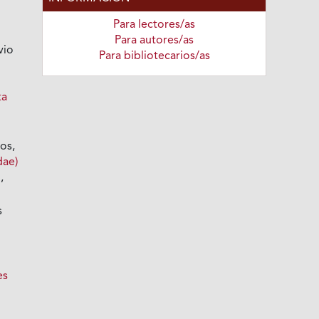
Para lectores/as
Para autores/as
vio
Para bibliotecarios/as
ta
os,
dae)
s
,
s
es