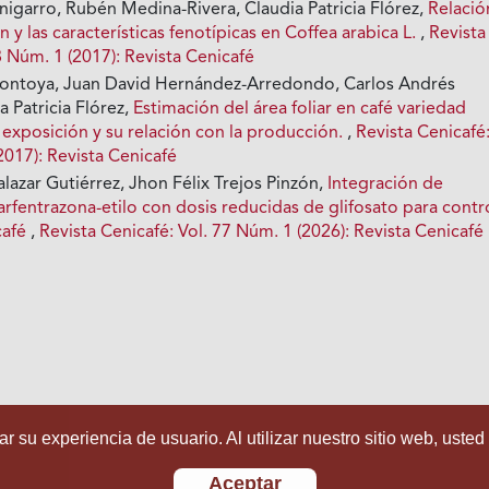
nigarro, Rubén Medina-Rivera, Claudia Patricia Flórez,
Relació
 y las características fenotípicas en Coffea arabica L.
,
Revista
8 Núm. 1 (2017): Revista Cenicafé
Montoya, Juan David Hernández-Arredondo, Carlos Andrés
a Patricia Flórez,
Estimación del área foliar en café variedad
e exposición y su relación con la producción.
,
Revista Cenicafé
2017): Revista Cenicafé
lazar Gutiérrez, Jhon Félix Trejos Pinzón,
Integración de
carfentrazona-etilo con dosis reducidas de glifosato para contr
café
,
Revista Cenicafé: Vol. 77 Núm. 1 (2026): Revista Cenicafé
r su experiencia de usuario. Al utilizar nuestro sitio web, usted
Aceptar