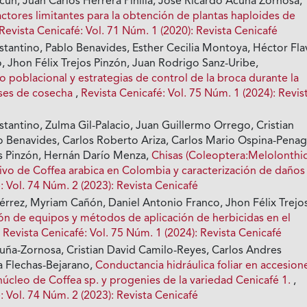
cún, Juan Carlos Herrera Pinilla, José Ricardo Acuña Zornosa,
actores limitantes para la obtención de plantas haploides de
Revista Cenicafé: Vol. 71 Núm. 1 (2020): Revista Cenicafé
stantino, Pablo Benavides, Esther Cecilia Montoya, Héctor Fla
, Jhon Félix Trejos Pinzón, Juan Rodrigo Sanz-Uribe,
poblacional y estrategias de control de la broca durante la
ases de cosecha
,
Revista Cenicafé: Vol. 75 Núm. 1 (2024): Revis
tantino, Zulma Gil-Palacio, Juan Guillermo Orrego, Cristian
 Benavides, Carlos Roberto Ariza, Carlos Mario Ospina-Penag
os Pinzón, Hernán Darío Menza,
Chisas (Coleoptera:Melolonthi
ltivo de Coffea arabica en Colombia y caracterización de daño
: Vol. 74 Núm. 2 (2023): Revista Cenicafé
iérrez, Myriam Cañón, Daniel Antonio Franco, Jhon Félix Trejo
ón de equipos y métodos de aplicación de herbicidas en el
,
Revista Cenicafé: Vol. 75 Núm. 1 (2024): Revista Cenicafé
uña-Zornosa, Cristian David Camilo-Reyes, Carlos Andres
a Flechas-Bejarano,
Conductancia hidráulica foliar en accesion
núcleo de Coffea sp. y progenies de la variedad Cenicafé 1.
,
: Vol. 74 Núm. 2 (2023): Revista Cenicafé