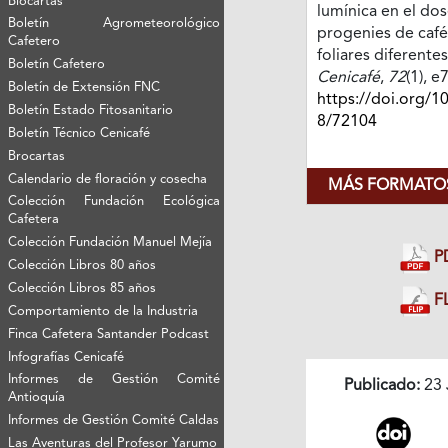
Biocartas
lumínica en el dos
Boletín Agrometeorológico
progenies de café
Cafetero
foliares diferente
Boletín Cafetero
Cenicafé
,
72
(1), e
Boletín de Extensión FNC
https://doi.org/1
Boletín Estado Fitosanitario
8/72104
Boletín Técnico Cenicafé
Brocartas
Calendario de floración y cosecha
MÁS FORMATOS
Colección Fundación Ecológica
Cafetera
Colección Fundación Manuel Mejía
P
Colección Libros 80 años
Colección Libros 85 años
FL
Comportamiento de la Industria
Finca Cafetera Santander Podcast
Infografías Cenicafé
Informes de Gestión Comité
Publicado:
23 
Antioquía
Informes de Gestión Comité Caldas
Las Aventuras del Profesor Yarumo