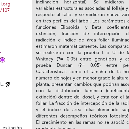
inclinación horizontal). Se midieron 
i.org
variables estructurales asociadas al follaje y
1/107
respecto al tallo, y se midieron nueve var
en tres perfiles del árbol. Los parámetros 
funciones Elipsoidal y Beta, coeficien
extinción, fracción de intercepción 
radiación e índice de área foliar ilumina
estimaron matemáticamente. Las comparac
se realizaron con la prueba t o U de 
Whitney (?= 0,05) entre genotipos y c
prueba Duncan (?= 0,05) entre perf
Características como el tamaño de la hoj
número de hojas y en menor grado la altura
 L.
planta, presentan cambios que podrían asoc
con la distribución lumínica (coeficien
extinción) dentro del dosel, y esta con el 
foliar. La fracción de intercepción de la rad
y el índice de área foliar iluminado sug
diferentes desempeños teóricos fotosintét
El crecimiento en las ramas no se asoció c
 extinción