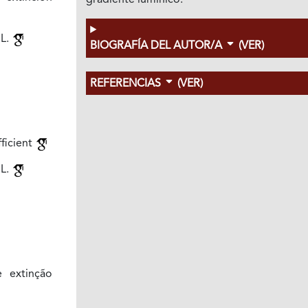
gradiente lumínico.
 L.
BIOGRAFÍA DEL AUTOR/A
(VER)
REFERENCIAS
(VER)
fficient
 L.
e extinção