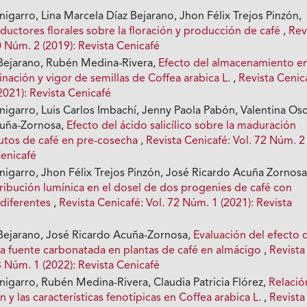
igarro, Lina Marcela Díaz Bejarano, Jhon Félix Trejos Pinzón,
ductores florales sobre la floración y producción de café
,
Rev
0 Núm. 2 (2019): Revista Cenicafé
-Bejarano, Rubén Medina-Rivera,
Efecto del almacenamiento en
inación y vigor de semillas de Coffea arabica L.
,
Revista Cenic
2021): Revista Cenicafé
igarro, Luis Carlos Imbachí, Jenny Paola Pabón, Valentina Oso
cuña-Zornosa,
Efecto del ácido salicílico sobre la maduración
rutos de café en pre-cosecha
,
Revista Cenicafé: Vol. 72 Núm. 2
Cenicafé
nigarro, Jhon Félix Trejos Pinzón, José Ricardo Acuña Zornosa
tribución lumínica en el dosel de dos progenies de café con
 diferentes
,
Revista Cenicafé: Vol. 72 Núm. 1 (2021): Revista
-Bejarano, José Ricardo Acuña-Zornosa,
Evaluación del efecto d
na fuente carbonatada en plantas de café en almácigo
,
Revista
3 Núm. 1 (2022): Revista Cenicafé
nigarro, Rubén Medina-Rivera, Claudia Patricia Flórez,
Relació
 y las características fenotípicas en Coffea arabica L.
,
Revista