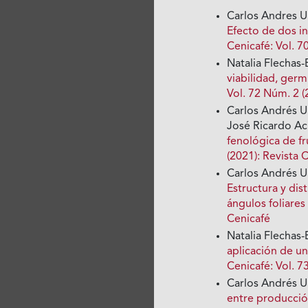
Carlos Andres Un
Efecto de dos in
Cenicafé: Vol. 7
Natalia Flechas
viabilidad, germ
Vol. 72 Núm. 2 (
Carlos Andrés Un
José Ricardo A
fenológica de f
(2021): Revista 
Carlos Andrés U
Estructura y dis
ángulos foliares
Cenicafé
Natalia Flechas
aplicación de u
Cenicafé: Vol. 7
Carlos Andrés U
entre producción