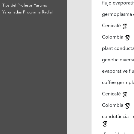
flujo evaporat
Tips del Profesor Yarumo
Yarumadas Programa Radial
germoplasma 
Cenicafé
Colombia
plant conduct
genetic divers
evaporative fl
coffee germp
Cenicafé
Colombia
condutância 