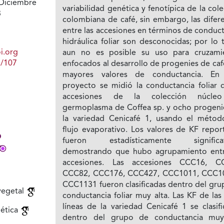
Diciembre
variabilidad genética y fenotípica de la col
3
colombiana de café, sin embargo, las difer
entre las accesiones en términos de conduc
hidráulica foliar son desconocidas; por lo 
i.org
aun no es posible su uso para cruzami
1/107
enfocados al desarrollo de progenies de ca
mayores valores de conductancia. En
proyecto se midió la conductancia foliar 
accesiones de la colección núcle
germoplasma de Coffea sp. y ocho progeni
la variedad Cenicafé 1, usando el métod
flujo evaporativo. Los valores de KF repor
fueron estadísticamente significat
demostrando que hubo agrupamiento entr
accesiones. Las accesiones CCC16, C
CCC82, CCC176, CCC427, CCC1011, CCC1
CCC1131 fueron clasificadas dentro del gru
vegetal
conductancia foliar muy alta. Las KF de la
líneas de la variedad Cenicafé 1 se clasif
nética
dentro del grupo de conductancia muy