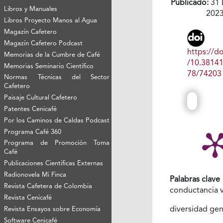
Publicado:
31 
Libros y Manuales
202
Libros Proyecto Manos al Agua
Magazín Cafetero
Magazín Cafetero Podcast
https://do
Memorias de la Cumbre de Café
/10.3814
Memorias Seminario Científico
78/74203
Normas Técnicas del Sector
Cafetero
Paisaje Cultural Cafetero
Patentes Cenicafé
Por los Caminos de Caldas Podcast
Programa Café 360
Programa de Promoción Toma
Café
Publicaciones Científicas Externas
Radionovela Mi Finca
Palabras clave
Revista Cafetera de Colombia
conductancia 
Revista Cenicafé
diversidad ge
Revista Ensayos sobre Economía
Software Cenicafé