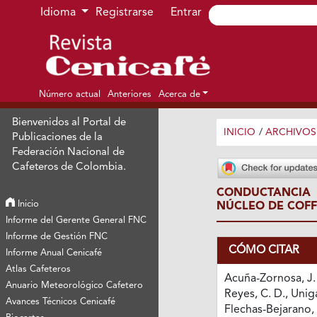
Ir al menú de navegación principal
Ir al contenido principal
Ir al pie de página del sitio
Idioma
Registrarse
Entrar
Número actual
Anteriores
Acerca de
Bienvenidos al Portal de
INICIO
/
ARCHIVOS
Publicaciones de la
Federación Nacional de
Cafeteros de Colombia.
CONDUCTANCIA 
Inicio
NÚCLEO DE COFFE
Informe del Gerente General FNC
Informe de Gestión FNC
CÓMO CITAR
Informe Anual Cenicafé
Atlas Cafeteros
Acuña-Zornosa, J. 
Anuario Meteorológico Cafetero
Reyes, C. D., Uniga
Avances Técnicos Cenicafé
Flechas-Bejarano, 