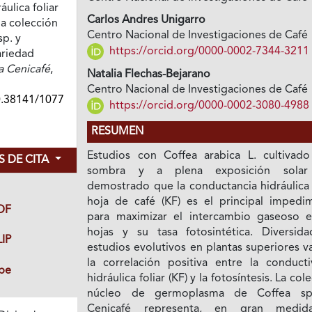
ulica foliar
Carlos Andres Unigarro
la colección
Centro Nacional de Investigaciones de Café
sp. y
https://orcid.org/0000-0002-7344-3211
ariedad
a Cenicafé
,
Natalia Flechas-Bejarano
Centro Nacional de Investigaciones de Café
0.38141/1077
https://orcid.org/0000-0002-3080-4988
RESUMEN
Estudios con Coffea arabica L. cultivado
 DE CITA
sombra y a plena exposición solar
demostrado que la conductancia hidráulica 
hoja de café (KF) es el principal impedi
DF
para maximizar el intercambio gaseoso e
hojas y su tasa fotosintética. Diversid
IP
estudios evolutivos en plantas superiores v
la correlación positiva entre la conducti
be
hidráulica foliar (KF) y la fotosíntesis. La col
núcleo de germoplasma de Coffea sp
Cenicafé representa, en gran medid