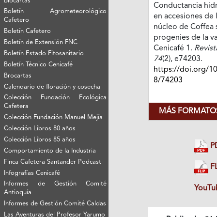
Biocartas
Conductancia hidrá
Boletín Agrometeorológico
en accesiones de 
Cafetero
núcleo de Coffea 
Boletín Cafetero
progenies de la v
Boletín de Extensión FNC
Cenicafé 1.
Revist
Boletín Estado Fitosanitario
74
(2), e74203.
Boletín Técnico Cenicafé
https://doi.org/1
Brocartas
8/74203
Calendario de floración y cosecha
Colección Fundación Ecológica
Cafetera
MÁS FORMATOS
Colección Fundación Manuel Mejía
Colección Libros 80 años
Colección Libros 85 años
P
Comportamiento de la Industria
Finca Cafetera Santander Podcast
FL
Infografías Cenicafé
Informes de Gestión Comité
YouTu
Antioquía
Informes de Gestión Comité Caldas
Las Aventuras del Profesor Yarumo