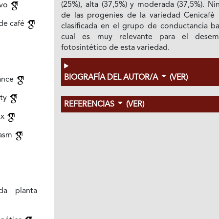
(25%), alta (37,5%) y moderada (37,5%). Ni
ivo
de las progenies de la variedad Cenicafé 
de café
clasificada en el grupo de conductancia ba
cual es muy relevante para el dese
fotosintético de esta variedad.
BIOGRAFÍA DEL AUTOR/A
(VER)
ance
ity
REFERENCIAS
(VER)
ux
lasm
da planta