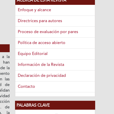
ACERCA DE ESTA REVISTA
Enfoque y alcance
Directrices para autores
Proceso de evaluación por pares
Política de acceso abierto
Equipo Editorial
 a la
 han
Información de la Revista
de la
mento
Declaración de privacidad
n las
ad de
Contacto
alidan
vidad
ección
PALABRAS CLAVE
. de
a, la