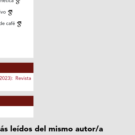
enética
tivo
de café
2023): Revista
ás leídos del mismo autor/a