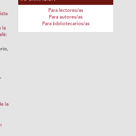
Para lectores/as
ista
Para autores/as
Para bibliotecarios/as
 la
afé:
rio,
,
e la
n