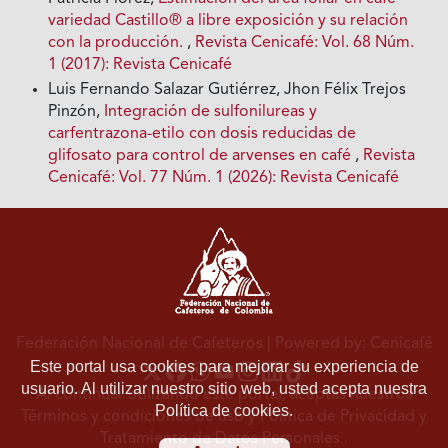
variedad Castillo® a libre exposición y su relación
con la producción.
,
Revista Cenicafé: Vol. 68 Núm.
1 (2017): Revista Cenicafé
Luis Fernando Salazar Gutiérrez, Jhon Félix Trejos
Pinzón,
Integración de sulfonilureas y
carfentrazona-etilo con dosis reducidas de
glifosato para control de arvenses en café
,
Revista
Cenicafé: Vol. 77 Núm. 1 (2026): Revista Cenicafé
Federación Nacional de Cafeteros
| Powered by: Cenicafé
Este portal usa cookies para mejorar su experiencia de
usuario. Al utilizar nuestro sitio web, usted acepta nuestra
Al continuar utilizando este portal, aceptas nuestros
Política de cookies.
Términos y condiciones de uso
y
Política de Privacidad y
Tratamiento de Datos Personales
.