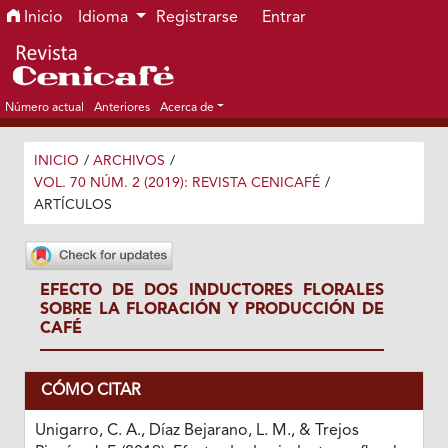
Ir al menú de navegación principal
Ir al contenido principal
Ir al pie de página del sitio
Inicio
Idioma
Registrarse
Entrar
Número actual
Anteriores
Acerca de
INICIO
/
ARCHIVOS
/
VOL. 70 NÚM. 2 (2019): REVISTA CENICAFÉ
/
ARTÍCULOS
EFECTO DE DOS INDUCTORES FLORALES
SOBRE LA FLORACIÓN Y PRODUCCIÓN DE
CAFÉ
CÓMO CITAR
Unigarro, C. A., Díaz Bejarano, L. M., & Trejos