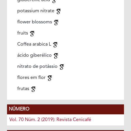
gibberellic acid
potassium nitrate
flower blossoms
fruits
Coffea arabica L
ácido giberélico
nitrato de potássio
flores em flor
frutas
NÚMERO
Vol. 70 Núm. 2 (2019): Revista Cenicafé