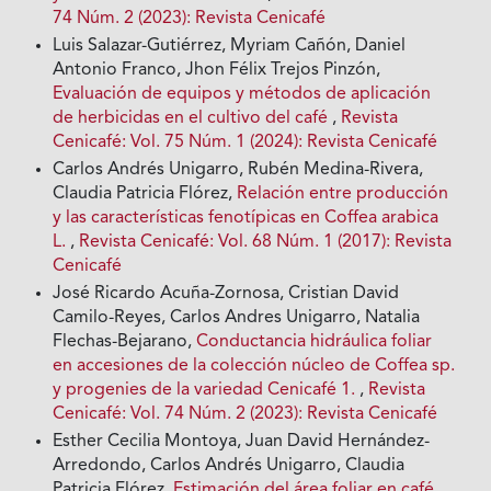
74 Núm. 2 (2023): Revista Cenicafé
Luis Salazar-Gutiérrez, Myriam Cañón, Daniel
Antonio Franco, Jhon Félix Trejos Pinzón,
Evaluación de equipos y métodos de aplicación
de herbicidas en el cultivo del café
,
Revista
Cenicafé: Vol. 75 Núm. 1 (2024): Revista Cenicafé
Carlos Andrés Unigarro, Rubén Medina-Rivera,
Claudia Patricia Flórez,
Relación entre producción
y las características fenotípicas en Coffea arabica
L.
,
Revista Cenicafé: Vol. 68 Núm. 1 (2017): Revista
Cenicafé
José Ricardo Acuña-Zornosa, Cristian David
Camilo-Reyes, Carlos Andres Unigarro, Natalia
Flechas-Bejarano,
Conductancia hidráulica foliar
en accesiones de la colección núcleo de Coffea sp.
y progenies de la variedad Cenicafé 1.
,
Revista
Cenicafé: Vol. 74 Núm. 2 (2023): Revista Cenicafé
Esther Cecilia Montoya, Juan David Hernández-
Arredondo, Carlos Andrés Unigarro, Claudia
Patricia Flórez,
Estimación del área foliar en café