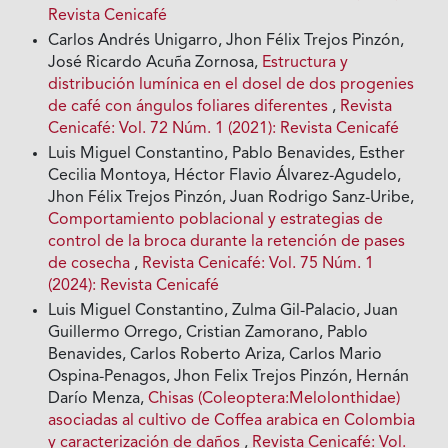
Revista Cenicafé
Carlos Andrés Unigarro, Jhon Félix Trejos Pinzón,
José Ricardo Acuña Zornosa,
Estructura y
distribución lumínica en el dosel de dos progenies
de café con ángulos foliares diferentes
,
Revista
Cenicafé: Vol. 72 Núm. 1 (2021): Revista Cenicafé
Luis Miguel Constantino, Pablo Benavides, Esther
Cecilia Montoya, Héctor Flavio Álvarez-Agudelo,
Jhon Félix Trejos Pinzón, Juan Rodrigo Sanz-Uribe,
Comportamiento poblacional y estrategias de
control de la broca durante la retención de pases
de cosecha
,
Revista Cenicafé: Vol. 75 Núm. 1
(2024): Revista Cenicafé
Luis Miguel Constantino, Zulma Gil-Palacio, Juan
Guillermo Orrego, Cristian Zamorano, Pablo
Benavides, Carlos Roberto Ariza, Carlos Mario
Ospina-Penagos, Jhon Felix Trejos Pinzón, Hernán
Darío Menza,
Chisas (Coleoptera:Melolonthidae)
asociadas al cultivo de Coffea arabica en Colombia
y caracterización de daños
,
Revista Cenicafé: Vol.