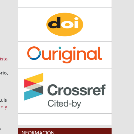
ista
rio,
Luis
vo y
,
INFORMACIÓN