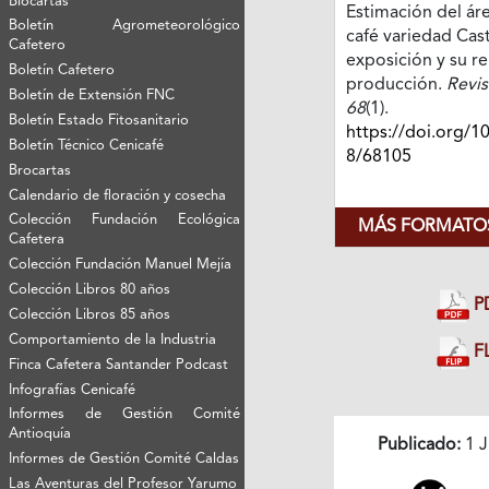
Biocartas
Estimación del áre
Boletín Agrometeorológico
café variedad Cast
Cafetero
exposición y su re
Boletín Cafetero
producción.
Revis
Boletín de Extensión FNC
68
(1).
Boletín Estado Fitosanitario
https://doi.org/1
Boletín Técnico Cenicafé
8/68105
Brocartas
Calendario de floración y cosecha
Colección Fundación Ecológica
MÁS FORMATOS
Cafetera
Colección Fundación Manuel Mejía
Colección Libros 80 años
P
Colección Libros 85 años
Comportamiento de la Industria
FL
Finca Cafetera Santander Podcast
Infografías Cenicafé
Informes de Gestión Comité
Antioquía
Publicado:
1 J
Informes de Gestión Comité Caldas
Las Aventuras del Profesor Yarumo