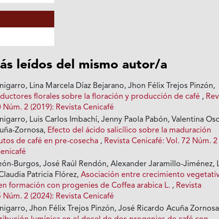
ás leídos del mismo autor/a
igarro, Lina Marcela Díaz Bejarano, Jhon Félix Trejos Pinzón,
ductores florales sobre la floración y producción de café
,
Rev
0 Núm. 2 (2019): Revista Cenicafé
igarro, Luis Carlos Imbachí, Jenny Paola Pabón, Valentina Oso
cuña-Zornosa,
Efecto del ácido salicílico sobre la maduración
rutos de café en pre-cosecha
,
Revista Cenicafé: Vol. 72 Núm. 2
Cenicafé
eón-Burgos, José Raúl Rendón, Alexander Jaramillo-Jiménez, 
Claudia Patricia Flórez,
Asociación entre crecimiento vegetati
 en formación con progenies de Coffea arabica L.
,
Revista
5 Núm. 2 (2024): Revista Cenicafé
nigarro, Jhon Félix Trejos Pinzón, José Ricardo Acuña Zornosa