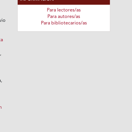
Para lectores/as
Para autores/as
vio
Para bibliotecarios/as
ta
,
a,
n