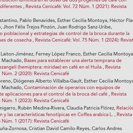
tribución lumínica en el dosel de dos progenies de café con
 diferentes
,
Revista Cenicafé: Vol. 72 Núm. 1 (2021): Revista
stantino, Pablo Benavides, Esther Cecilia Montoya, Héctor Fla
, Jhon Félix Trejos Pinzón, Juan Rodrigo Sanz-Uribe,
poblacional y estrategias de control de la broca durante la
ases de cosecha
,
Revista Cenicafé: Vol. 75 Núm. 1 (2024): Revis
 Laiton-Jiménez, Ferney López Franco, Esther Cecilia Montoya
s Machado,
Bases para establecer una alerta temprana de
zangeli (hemiptera: miridae) en café en el Huila
,
Revista
1 Núm. 2 (2020): Revista Cenicafé
reno, Diógenes Alberto Villalba-Gault, Esther Cecilia Montoy
s Machado,
Contaminación de operarios con equipos de
e aplicaciones para el control de la broca del café
,
Revista
4 Núm. 1 (2023): Revista Cenicafé
nigarro, Rubén Medina-Rivera, Claudia Patricia Flórez,
Relació
 y las características fenotípicas en Coffea arabica L.
,
Revista
8 Núm. 1 (2017): Revista Cenicafé
uña-Zornosa, Cristian David Camilo-Reyes, Carlos Andres