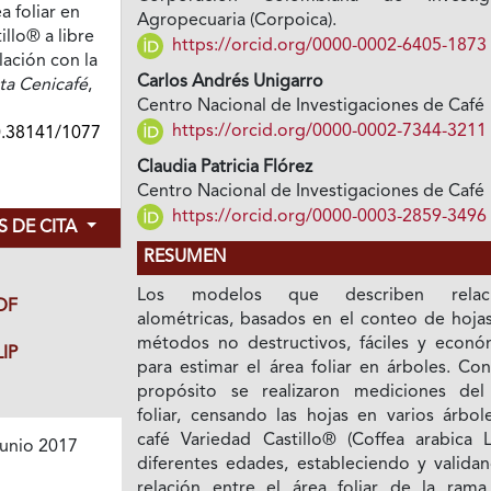
a foliar en
Agropecuaria (Corpoica).
illo® a libre
https://orcid.org/0000-0002-6405-1873
lación con la
Carlos Andrés Unigarro
ta Cenicafé
,
Centro Nacional de Investigaciones de Café
https://orcid.org/0000-0002-7344-3211
0.38141/1077
Claudia Patricia Flórez
Centro Nacional de Investigaciones de Café
https://orcid.org/0000-0003-2859-3496
 DE CITA
RESUMEN
Los modelos que describen relaci
DF
alométricas, basados en el conteo de hojas
métodos no destructivos, fáciles y econó
IP
para estimar el área foliar en árboles. Co
propósito se realizaron mediciones del
foliar, censando las hojas en varios árbol
café Variedad Castillo® (Coffea arabica L
unio 2017
diferentes edades, estableciendo y validan
relación entre el área foliar de la rama