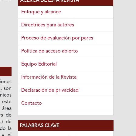
ACERCA DE ESTA REVISTA
Enfoque y alcance
Directrices para autores
Proceso de evaluación por pares
Política de acceso abierto
Equipo Editorial
Información de la Revista
ones
, son
Declaración de privacidad
micos
n este
Contacto
 área
es de
.) de
PALABRAS CLAVE
do la
 y el