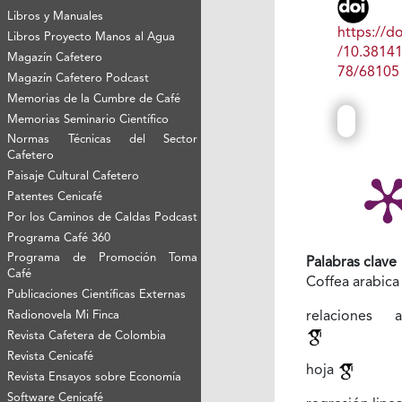
Libros y Manuales
https://do
Libros Proyecto Manos al Agua
/10.3814
Magazín Cafetero
78/68105
Magazín Cafetero Podcast
Memorias de la Cumbre de Café
Memorias Seminario Científico
Normas Técnicas del Sector
Cafetero
Paisaje Cultural Cafetero
Patentes Cenicafé
Por los Caminos de Caldas Podcast
Programa Café 360
Programa de Promoción Toma
Palabras clave
Café
Coffea arabica
Publicaciones Científicas Externas
Radionovela Mi Finca
relaciones a
Revista Cafetera de Colombia
Revista Cenicafé
hoja
Revista Ensayos sobre Economía
Software Cenicafé