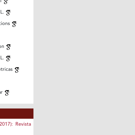
al
 L.
ations
ion
 L.
tricas
ar
2017): Revista