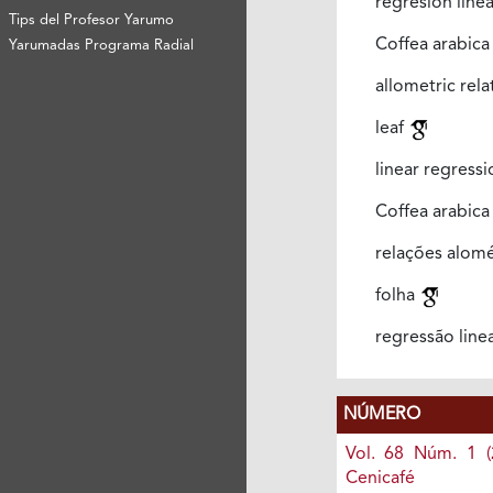
regresión line
Tips del Profesor Yarumo
Coffea arabica
Yarumadas Programa Radial
allometric rel
leaf
linear regress
Coffea arabica
relações alomé
folha
regressão line
NÚMERO
Vol. 68 Núm. 1 (
Cenicafé