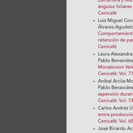
Estructura y dis
ángulos foliares
Cenicafé
Luis Miguel Con
Álvarez-Agudelo
Comportamiento 
retención de p
Cenicafé
Laura Alexandra
Pablo Benavide
Monalonion Vele
Cenicafé: Vol. 7
Aníbal Arcila-Mo
Pablo Benavide
aspersión durant
Cenicafé: Vol. 7
Carlos Andrés U
entre producción
Cenicafé: Vol. 6
José Ricardo Ac