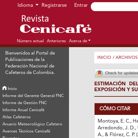
Ir al menú de navegación principal
Ir al contenido principal
Ir al pie de página del sitio
Idioma
Registrarse
Entrar
Número actual
Anteriores
Acerca de
Bienvenidos al Portal de
INICIO
/
ARCHIVOS
Publicaciones de la
Federación Nacional de
Cafeteros de Colombia.
ESTIMACIÓN DE
Inicio
EXPOSICIÓN Y S
Informe del Gerente General FNC
Informe de Gestión FNC
CÓMO CITAR
Informe Anual Cenicafé
Atlas Cafeteros
Montoya, E. C., H
Anuario Meteorológico Cafetero
Arredondo, J. D., 
Avances Técnicos Cenicafé
A., & Flórez, C. P. 