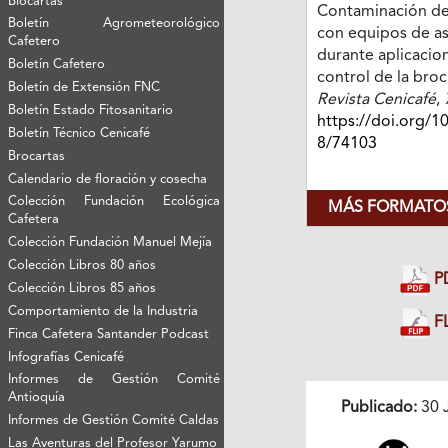
Biocartas
Contaminación de
Boletín Agrometeorológico
con equipos de a
Cafetero
durante aplicacion
Boletín Cafetero
control de la broc
Boletín de Extensión FNC
Revista Cenicafé
,
Boletín Estado Fitosanitario
https://doi.org/1
Boletín Técnico Cenicafé
8/74103
Brocartas
Calendario de floración y cosecha
Colección Fundación Ecológica
MÁS FORMATOS
Cafetera
Colección Fundación Manuel Mejía
Colección Libros 80 años
P
Colección Libros 85 años
Comportamiento de la Industria
FL
Finca Cafetera Santander Podcast
Infografías Cenicafé
Informes de Gestión Comité
Antioquía
Publicado:
30 
Informes de Gestión Comité Caldas
Las Aventuras del Profesor Yarumo