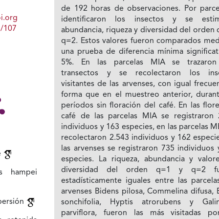
de 192 horas de observaciones. Por parce
i.org
identificaron los insectos y se esti
1/107
abundancia, riqueza y diversidad del orden
q=2. Estos valores fueron comparados med
una prueba de diferencia mínima significat
5%. En las parcelas MIA se trazaron
transectos y se recolectaron los ins
visitantes de las arvenses, con igual frecue
forma que en el muestreo anterior, durant
períodos sin floración del café. En las flor
café de las parcelas MIA se registraron 
individuos y 163 especies, en las parcelas 
recolectaron 2.543 individuos y 162 especi
las arvenses se registraron 735 individuos
é
especies. La riqueza, abundancia y valor
diversidad del orden q=1 y q=2 fu
s hampei
estadísticamente iguales entre las parcela
arvenses Bidens pilosa, Commelina difusa, 
persión
sonchifolia, Hyptis atrorubens y Gali
parviflora, fueron las más visitadas po