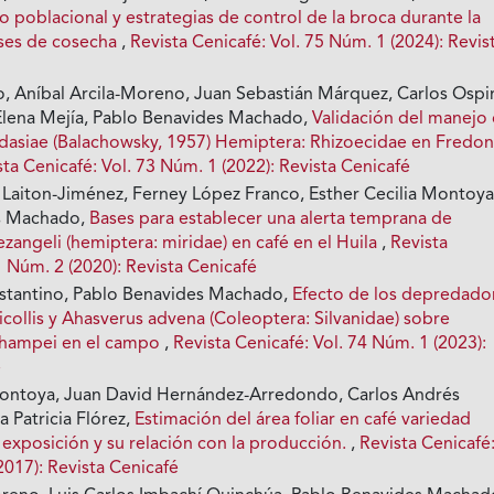
poblacional y estrategias de control de la broca durante la
ases de cosecha
,
Revista Cenicafé: Vol. 75 Núm. 1 (2024): Revis
io, Aníbal Arcila-Moreno, Juan Sebastián Márquez, Carlos Ospi
 Elena Mejía, Pablo Benavides Machado,
Validación del manejo
dasiae (Balachowsky, 1957) Hemiptera: Rhizoecidae en Fredon
sta Cenicafé: Vol. 73 Núm. 1 (2022): Revista Cenicafé
 Laiton-Jiménez, Ferney López Franco, Esther Cecilia Montoya
s Machado,
Bases para establecer una alerta temprana de
zangeli (hemiptera: miridae) en café en el Huila
,
Revista
1 Núm. 2 (2020): Revista Cenicafé
stantino, Pablo Benavides Machado,
Efecto de los depredado
collis y Ahasverus advena (Coleoptera: Silvanidae) sobre
hampei en el campo
,
Revista Cenicafé: Vol. 74 Núm. 1 (2023):
é
Montoya, Juan David Hernández-Arredondo, Carlos Andrés
a Patricia Flórez,
Estimación del área foliar en café variedad
e exposición y su relación con la producción.
,
Revista Cenicafé
2017): Revista Cenicafé