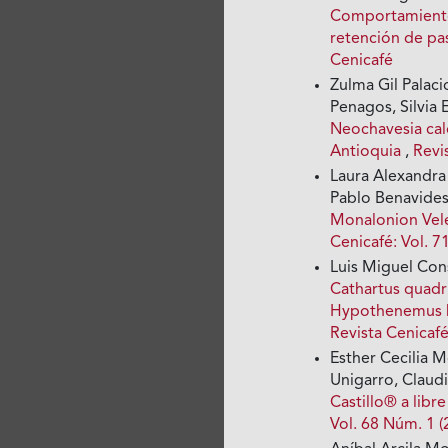
Comportamiento 
retención de p
Cenicafé
Zulma Gil Palac
Penagos, Silvia
Neochavesia cal
Antioquia
,
Revi
Laura Alexandra
Pablo Benavide
Monalonion Vele
Cenicafé: Vol. 7
Luis Miguel Con
Cathartus quadri
Hypothenemus 
Revista Cenicaf
Esther Cecilia 
Unigarro, Claudi
Castillo® a libr
Vol. 68 Núm. 1 (