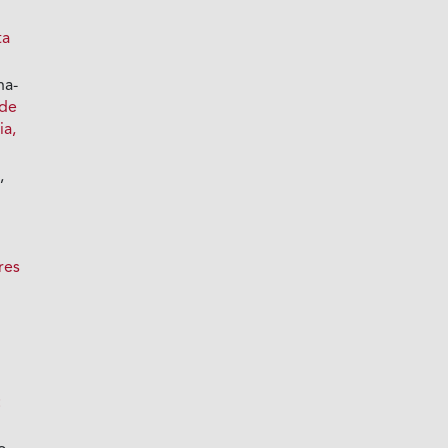
ta
na-
 de
ia,
,
res
: