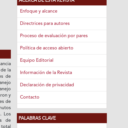
ACERCA DE ESTA REVISTA
Enfoque y alcance
Directrices para autores
Proceso de evaluación por pares
Política de acceso abierto
Equipo Editorial
ancia
 de la
Información de la Revista
res de
anejo
Declaración de privacidad
anejo
aron y
Contacto
res de
inutos
. Los
PALABRAS CLAVE
os de
 total