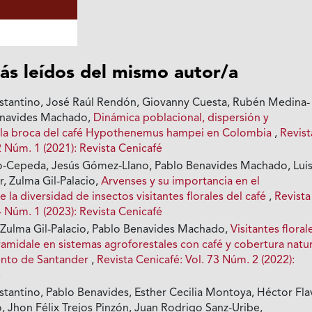
ás leídos del mismo autor/a
stantino, José Raúl Rendón, Giovanny Cuesta, Rubén Medina-
Benavides Machado,
Dinámica poblacional, dispersión y
e la broca del café Hypothenemus hampei en Colombia
,
Revist
2 Núm. 1 (2021): Revista Cenicafé
-Cepeda, Jesús Gómez-Llano, Pablo Benavides Machado, Lui
, Zulma Gil-Palacio,
Arvenses y su importancia en el
 la diversidad de insectos visitantes florales del café
,
Revista
4 Núm. 1 (2023): Revista Cenicafé
 Zulma Gil-Palacio, Pablo Benavides Machado,
Visitantes floral
midale en sistemas agroforestales con café y cobertura natur
ento de Santander
,
Revista Cenicafé: Vol. 73 Núm. 2 (2022):
é
stantino, Pablo Benavides, Esther Cecilia Montoya, Héctor Fla
, Jhon Félix Trejos Pinzón, Juan Rodrigo Sanz-Uribe,