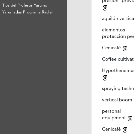
presión previ
Tips del Profesor Yarumo
Yarumadas Programa Radial
aguilón vertic
element
protección pe
Cenicafé
Coffee cultiva
Hypothenemu
spraying tech
vertical boom
personal pr
equipment
Cenicafé