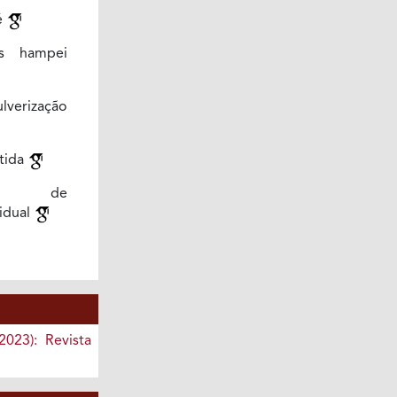
é
s hampei
lverização
tida
nto de
idual
2023): Revista