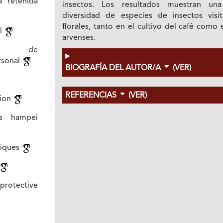
a retenida
insectos. Los resultados muestran una
diversidad de especies de insectos visit
florales, tanto en el cultivo del café como 
al
arvenses.
os de
rsonal
BIOGRAFÍA DEL AUTOR/A
(VER)
REFERENCIAS
(VER)
tion
s hampei
niques
otective