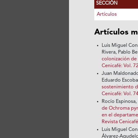
SECCIÓN
Artículos
Artículos m
Luis Miguel Con
Rivera, Pablo 
colonización d
Cenicafé: Vol. 7
Juan Maldonado
Eduardo Escobar
sostenimiento de
Cenicafé: Vol. 7
Rocío Espinosa,
de Ochroma pyra
en el departam
Revista Cenicaf
Luis Miguel Con
Álvarez-Agudelo