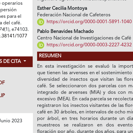
 operarios
Esther Cecilia Montoya
spersión
Federación Nacional de Cafeteros
es para el
https://orcid.org/0000-0001-5891-1040
a del café.
74
(1), e74103.
Pablo Benavides Machado
0.38141/1077
Centro Nacional de Investigaciones de Café
https://orcid.org/0000-0003-2227-4232
RESUMEN
 DE CITA
En esta investigación se evaluó la import
que tienen las arvenses en el sostenimiento
diversidad de insectos que visitan las flo
DF
café. Se seleccionaron dos parcelas con m
integrado de arvenses (MIA) y dos con m
IP
excesivo (MEA). En cada parcela se recolect
registraron los insectos visitantes de las flo
café en 30 árboles, en intervalos de ocho m
por árbol, en tres horarios durante un día
Junio 2023
muestreos se realizaron en dos event
floración por año, durante dos años, para un