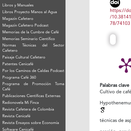
Libros y Manuales
https://do
Libros Proyecto Manos al Agua
/10.3814
Magazín Cafetero
78/74103
Magazín Cafetero Podcast
Memorias de la Cumbre de Café
Memorias Seminario Científico
Normas Técnicas del Sector
Cafetero
Paisaje Cultural Cafetero
Patentes Cenicafé
Por los Caminos de Caldas Podcast
Programa Café 360
Programa de Promoción Toma
Palabras clave
Café
Cultivo de caf
Publicaciones Científicas Externas
Radionovela Mi Finca
Hypothenemu
Revista Cafetera de Colombia
Revista Cenicafé
técnicas de as
Revista Ensayos sobre Economía
Software Cenicafé