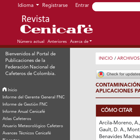
Ir al menú de navegación principal
Ir al contenido principal
Ir al pie de página del sitio
Idioma
Registrarse
Entrar
Número actual
Anteriores
Acerca de
Bienvenidos al Portal de
INICIO
/
ARCHIVOS
Publicaciones de la
Federación Nacional de
Cafeteros de Colombia.
CONTAMINACIÓN
Inicio
APLICACIONES P
Informe del Gerente General FNC
Informe de Gestión FNC
CÓMO CITAR
Informe Anual Cenicafé
Atlas Cafeteros
Arcila-Moreno, A., 
Anuario Meteorológico Cafetero
Gault, D. A., Mont
Avances Técnicos Cenicafé
Benavides Machado