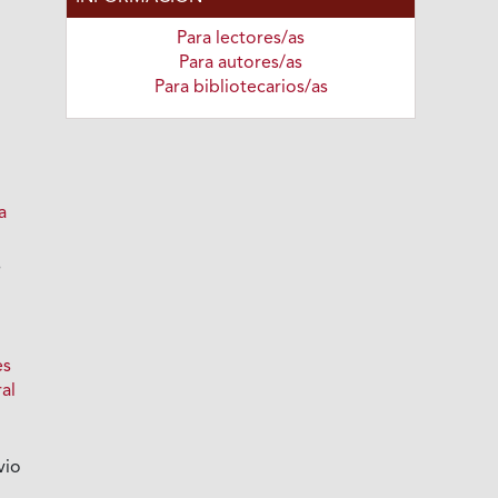
Para lectores/as
Para autores/as
Para bibliotecarios/as
a
s
es
al
vio