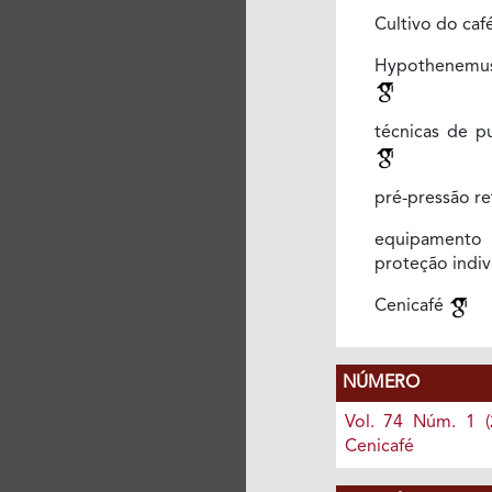
Cultivo do caf
Hypothenemu
técnicas de pu
pré-pressão re
equipame
proteção indiv
Cenicafé
NÚMERO
Vol. 74 Núm. 1 (
Cenicafé