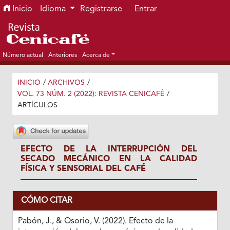
Ir al menú de navegación principal
Ir al contenido principal
Ir al pie de página del sitio
Inicio
Idioma
Registrarse
Entrar
Número actual
Anteriores
Acerca de
INICIO
/
ARCHIVOS
/
VOL. 73 NÚM. 2 (2022): REVISTA CENICAFÉ
/
ARTÍCULOS
EFECTO DE LA INTERRUPCIÓN DEL
SECADO MECÁNICO EN LA CALIDAD
FÍSICA Y SENSORIAL DEL CAFÉ
CÓMO CITAR
Pabón, J., & Osorio, V. (2022). Efecto de la