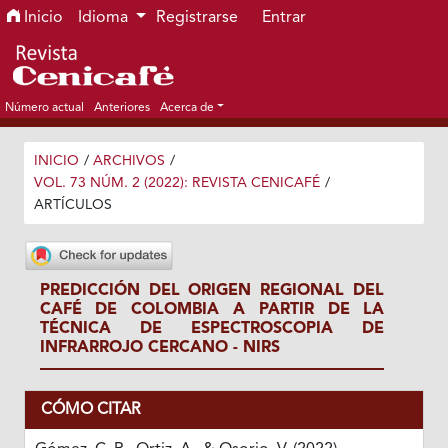
Ir al menú de navegación principal
Ir al contenido principal
Ir al pie de página del sitio
Inicio
Idioma
Registrarse
Entrar
Número actual
Anteriores
Acerca de
INICIO
/
ARCHIVOS
/
VOL. 73 NÚM. 2 (2022): REVISTA CENICAFÉ
/
ARTÍCULOS
PREDICCIÓN DEL ORIGEN REGIONAL DEL
CAFÉ DE COLOMBIA A PARTIR DE LA
TÉCNICA DE ESPECTROSCOPIA DE
INFRARROJO CERCANO - NIRS
CÓMO CITAR