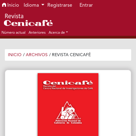
Ir al menú de navegación principal
Ir al contenido principal
Ir al pie de página del sitio
Inicio
Idioma
Registrarse
Entrar
Número actual
Anteriores
Acerca de
INICIO
/
ARCHIVOS
/
REVISTA CENICAFÉ