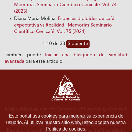
Memorias Seminario Científico Cenicafé: Vol. 74
(2023)
Diana María Molina,
Especies diploides de café:
expectativa vs Realidad
,
Memorias Seminario
Científico Cenicafé: Vol. 75 (2024)
1-10 de 33
Siguiente
También puede
Iniciar una búsqueda de similitud
avanzada
para este artículo.
Federación Nacional de Cafeteros
| Powered by: Cenicafé
Este portal usa cookies para mejorar su experiencia de
usuario. Al utilizar nuestro sitio web, usted acepta nuestra
Al continuar utilizando este portal, aceptas nuestros
Política de cookies.
Términos y condiciones de uso
y
Política de Privacidad y