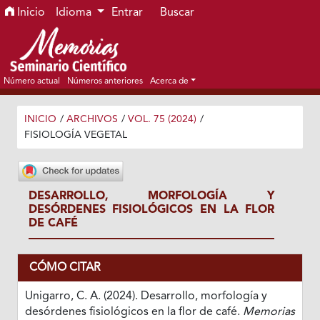
Ir al menú de navegación principal
Ir al contenido principal
Ir al pie de página del sitio
Inicio
Idioma
Entrar
Buscar
Número actual
Números anteriores
Acerca de
INICIO
/
ARCHIVOS
/
VOL. 75 (2024)
/
FISIOLOGÍA VEGETAL
DESARROLLO, MORFOLOGÍA Y
DESÓRDENES FISIOLÓGICOS EN LA FLOR
DE CAFÉ
CÓMO CITAR
Unigarro, C. A. (2024). Desarrollo, morfología y
desórdenes fisiológicos en la flor de café.
Memorias