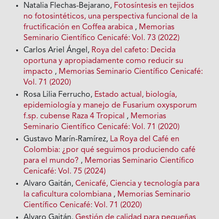
Natalia Flechas-Bejarano,
Fotosíntesis en tejidos
no fotosintéticos, una perspectiva funcional de la
fructificación en Coffea arabica
,
Memorias
Seminario Científico Cenicafé: Vol. 73 (2022)
Carlos Ariel Ángel,
Roya del cafeto: Decida
oportuna y apropiadamente como reducir su
impacto
,
Memorias Seminario Científico Cenicafé:
Vol. 71 (2020)
Rosa Lilia Ferrucho,
Estado actual, biología,
epidemiología y manejo de Fusarium oxysporum
f.sp. cubense Raza 4 Tropical
,
Memorias
Seminario Científico Cenicafé: Vol. 71 (2020)
Gustavo Marín-Ramírez,
La Roya del Café en
Colombia: ¿por qué seguimos produciendo café
para el mundo?
,
Memorias Seminario Científico
Cenicafé: Vol. 75 (2024)
Alvaro Gaitán,
Cenicafé, Ciencia y tecnología para
la caficultura colombiana
,
Memorias Seminario
Científico Cenicafé: Vol. 71 (2020)
Alvaro Gaitán,
Gestión de calidad para pequeñas