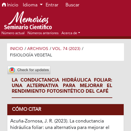
Ir al menú de navegación principal
Ir al contenido principal
Ir al pie de página del sitio
Inicio
Idioma
Entrar
Buscar
Número actual
Números anteriores
Acerca de
INICIO
/
ARCHIVOS
/
VOL. 74 (2023)
/
FISIOLOGÍA VEGETAL
LA CONDUCTANCIA HIDRÁULICA FOLIAR:
UNA ALTERNATIVA PARA MEJORAR EL
RENDIMIENTO FOTOSINTÉTICO DEL CAFÉ
CÓMO CITAR
Acuña-Zornosa, J. R. (2023). La conductancia
hidráulica foliar: una alternativa para mejorar el