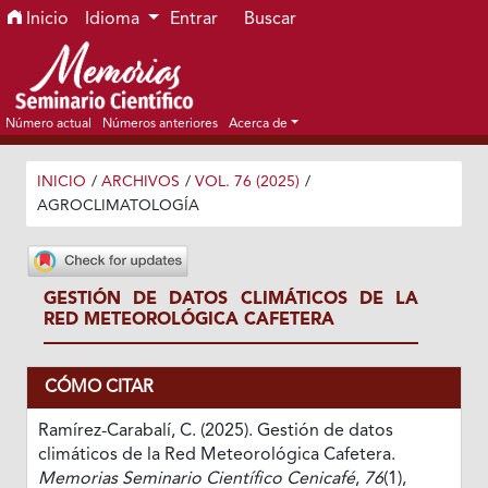
Ir al menú de navegación principal
Ir al contenido principal
Ir al pie de página del sitio
Inicio
Idioma
Entrar
Buscar
Número actual
Números anteriores
Acerca de
INICIO
/
ARCHIVOS
/
VOL. 76 (2025)
/
AGROCLIMATOLOGÍA
GESTIÓN DE DATOS CLIMÁTICOS DE LA
RED METEOROLÓGICA CAFETERA
CÓMO CITAR
Ramírez-Carabalí, C. (2025). Gestión de datos
climáticos de la Red Meteorológica Cafetera.
Memorias Seminario Científico Cenicafé
,
76
(1),