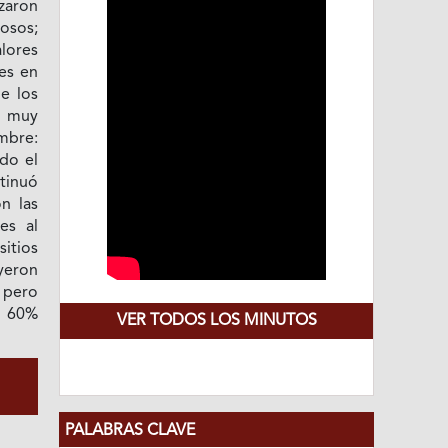
nzaron
osos;
alores
es en
e los
n muy
mbre:
odo el
tinuó
n las
es al
itios
yeron
 pero
l 60%
VER TODOS LOS MINUTOS
PALABRAS CLAVE