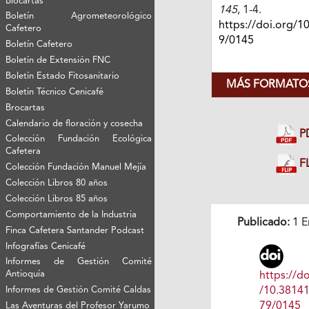
Biocartas
145
, 1-4.
Boletín Agrometeorológico
https://doi.org/1
Cafetero
9/0145
Boletín Cafetero
Boletín de Extensión FNC
Boletín Estado Fitosanitario
MÁS FORMATOS
Boletín Técnico Cenicafé
Brocartas
Calendario de floración y cosecha
P
Colección Fundación Ecológica
Cafetera
FL
Colección Fundación Manuel Mejía
Colección Libros 80 años
Colección Libros 85 años
Comportamiento de la Industria
Publicado:
1 E
Finca Cafetera Santander Podcast
Infografías Cenicafé
Informes de Gestión Comité
Antioquía
https://do
Informes de Gestión Comité Caldas
/10.3814
79/0145
Las Aventuras del Profesor Yarumo