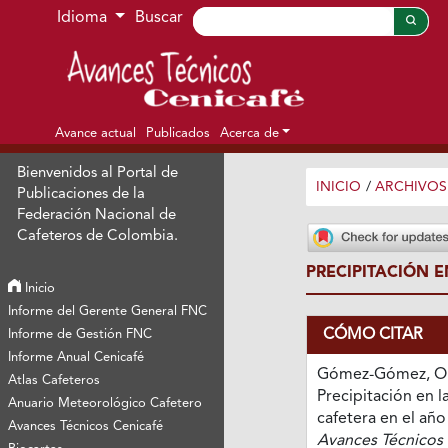
Ir al menú de navegación principal
Ir al contenido principal
Ir al pie de página del sitio
Idioma
Buscar
Avance actual
Publicados
Acerca de
Bienvenidos al Portal de
INICIO
/
ARCHIVOS
Publicaciones de la
Federación Nacional de
Cafeteros de Colombia.
PRECIPITACIÓN E
Inicio
Informe del Gerente General FNC
CÓMO CITAR
Informe de Gestión FNC
Informe Anual Cenicafé
Gómez-Gómez, O. 
Atlas Cafeteros
Precipitación en l
Anuario Meteorológico Cafetero
cafetera en el año
Avances Técnicos Cenicafé
Avances Técnicos 