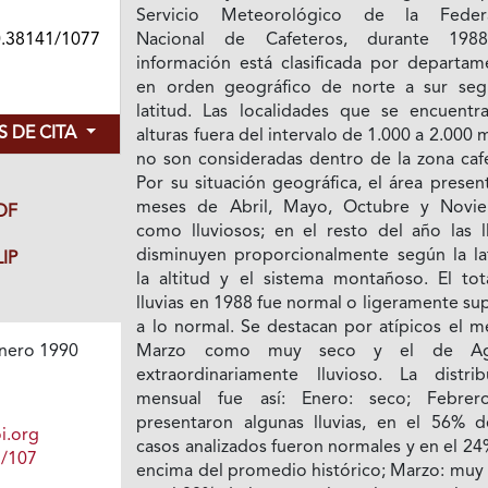
Servicio Meteorológico de la Feder
0.38141/1077
Nacional de Cafeteros, durante 198
información está clasificada por departam
en orden geográfico de norte a sur seg
latitud. Las localidades que se encuentr
 DE CITA
alturas fuera del intervalo de 1.000 a 2.000
no son consideradas dentro de la zona cafe
Por su situación geográfica, el área presen
meses de Abril, Mayo, Octubre y Novi
DF
como lluviosos; en el resto del año las ll
disminuyen proporcionalmente según la lat
IP
la altitud y el sistema montañoso. El tot
lluvias en 1988 fue normal o ligeramente su
a lo normal. Se destacan por atípicos el m
Marzo como muy seco y el de Ag
nero 1990
extraordinariamente lluvioso. La distrib
mensual fue así: Enero: seco; Febrer
presentaron algunas lluvias, en el 56% d
i.org
casos analizados fueron normales y en el 2
1/107
encima del promedio histórico; Marzo: muy 