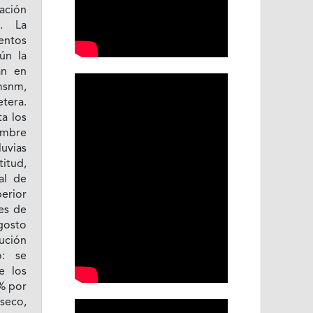
ación
8. La
entos
ún la
an en
 msnm,
tera.
ta los
embre
uvias
itud,
al de
perior
es de
osto
ución
o: se
e los
4% por
seco,