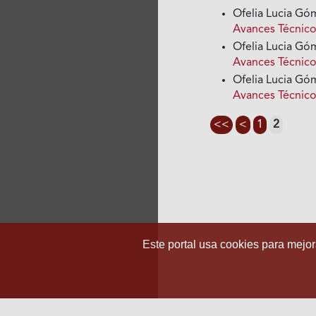
Ofelia Lucia G
Avances Técnico
Ofelia Lucia G
Avances Técnico
Ofelia Lucia G
Avances Técnico
<<
<
1
2
Este portal usa cookies para mejora