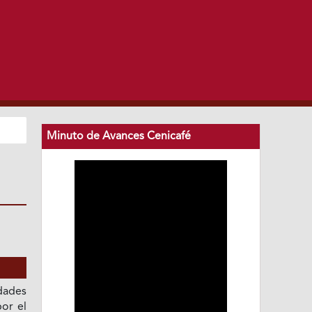
Minuto de Avances Cenicafé
idades
por el