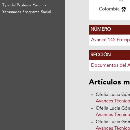
Tips del Profesor Yarumo
Colombia
Yarumadas Programa Radial
NÚMERO
Avance 145 Precip
SECCIÓN
Documentos del 
Artículos m
Ofelia Lucia G
Avances Técnico
Ofelia Lucia G
Avances Técnico
Ofelia Lucia G
Avances Técnico