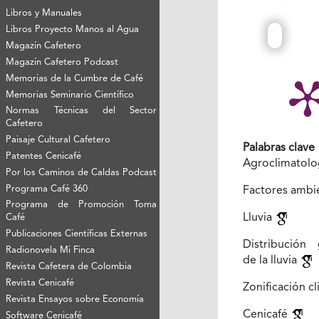
Libros y Manuales
Libros Proyecto Manos al Agua
Magazín Cafetero
Magazín Cafetero Podcast
Memorias de la Cumbre de Café
Memorias Seminario Científico
Normas Técnicas del Sector
Cafetero
Paisaje Cultural Cafetero
Palabras clave
Patentes Cenicafé
Agroclimatolo
Por los Caminos de Caldas Podcast
Programa Café 360
Factores ambi
Programa de Promoción Toma
Lluvia
Café
Publicaciones Científicas Externas
Distribución 
Radionovela Mi Finca
de la lluvia
Revista Cafetera de Colombia
Revista Cenicafé
Zonificación c
Revista Ensayos sobre Economía
Cenicafé
Software Cenicafé