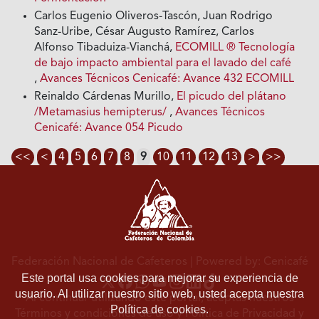
Carlos Eugenio Oliveros-Tascón, Juan Rodrigo
Sanz-Uribe, César Augusto Ramírez, Carlos
Alfonso Tibaduiza-Vianchá,
ECOMILL ® Tecnología
de bajo impacto ambiental para el lavado del café
,
Avances Técnicos Cenicafé: Avance 432 ECOMILL
Reinaldo Cárdenas Murillo,
El picudo del plátano
/Metamasius hemipterus/
,
Avances Técnicos
Cenicafé: Avance 054 Picudo
<<
<
4
5
6
7
8
9
10
11
12
13
>
>>
Federación Nacional de Cafeteros
| Powered by: Cenicafé
Este portal usa cookies para mejorar su experiencia de
usuario. Al utilizar nuestro sitio web, usted acepta nuestra
Al continuar utilizando este portal, aceptas nuestros
Política de cookies.
Términos y condiciones de uso
y
Política de Privacidad y