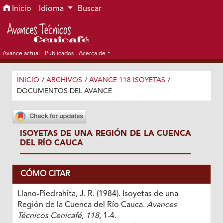
Ir al menú de navegación principal
Ir al contenido principal
Ir al pie de página del sitio
Inicio
Idioma
Buscar
Avance actual
Publicados
Acerca de
INICIO
/
ARCHIVOS
/
AVANCE 118 ISOYETAS
/
DOCUMENTOS DEL AVANCE
ISOYETAS DE UNA REGIÓN DE LA CUENCA
DEL RÍO CAUCA
CÓMO CITAR
Llano-Piedrahita, J. R. (1984). Isoyetas de una
Región de la Cuenca del Río Cauca.
Avances
Técnicos Cenicafé
,
118
, 1-4.