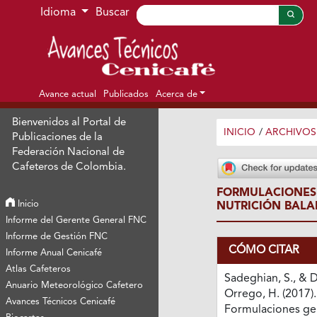
Ir al menú de navegación principal
Ir al contenido principal
Ir al pie de página del sitio
Idioma
Buscar
Avance actual
Publicados
Acerca de
Bienvenidos al Portal de
INICIO
/
ARCHIVOS
Publicaciones de la
Federación Nacional de
Cafeteros de Colombia.
FORMULACIONES 
Inicio
NUTRICIÓN BALA
Informe del Gerente General FNC
Informe de Gestión FNC
CÓMO CITAR
Informe Anual Cenicafé
Atlas Cafeteros
Sadeghian, S., & 
Anuario Meteorológico Cafetero
Orrego, H. (2017).
Avances Técnicos Cenicafé
Formulaciones ge