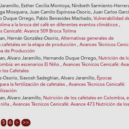
-Jaramillo, Esther Cecilia Montoya, Ninibeth Sarmiento-Herrer
a Mosquera, Juan Camilo Espinosa-Osorio, Juan Carlos Garcí
o Duque Orrego, Pablo Benavides Machado,
Vulnerabilidad de
Tolima a la broca del café en diferentes eventos climáticos
,
s Cenicafé: Avance 509 Broca Tolima
an, Hernán González-Osorio,
Alternativas generales de
ra cafetales en la etapa de producción
,
Avances Técnicos Cenic
pa de Producción
an, Alvaro Jaramillo, Hernando Duque Orrego,
Nutrición de l
lombia: en escenarios El Niño
,
Avances Técnicos Cenicafé: Av
 los Cafetales
-Osorio, Siavosh Sadeghian, Alvaro Jaramillo,
Épocas
ra la fertilización de cafetales
,
Avances Técnicos Cenicafé:
lización
an, Alvaro Jaramillo,
Nutrición de los cafetales en Colombia, 
 niña
,
Avances Técnicos Cenicafé: Avance 473 Nutrición de lo
5
6
>
>>