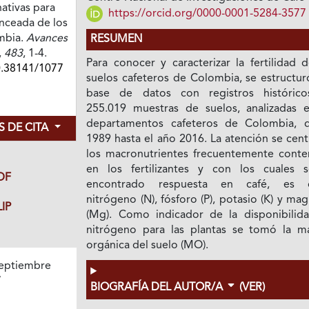
rnativas para
https://orcid.org/0000-0001-5284-3577
anceada de los
mbia.
Avances
RESUMEN
,
483
, 1-4.
Para conocer y caracterizar la fertilidad 
0.38141/1077
suelos cafeteros de Colombia, se estructur
base de datos con registros históric
255.019 muestras de suelos, analizadas 
departamentos cafeteros de Colombia, 
 DE CITA
1989 hasta el año 2016. La atención se cen
los macronutrientes frecuentemente conte
en los fertilizantes y con los cuales 
DF
encontrado respuesta en café, es d
nitrógeno (N), fósforo (P), potasio (K) y ma
IP
(Mg). Como indicador de la disponibilid
nitrógeno para las plantas se tomó la ma
orgánica del suelo (MO).
eptiembre
7
BIOGRAFÍA DEL AUTOR/A
(VER)