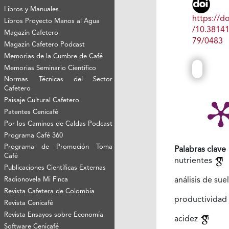
Libros y Manuales
https://do
Libros Proyecto Manos al Agua
/10.3814
Magazín Cafetero
79/0483
Magazín Cafetero Podcast
Memorias de la Cumbre de Café
Memorias Seminario Científico
Normas Técnicas del Sector
Cafetero
Paisaje Cultural Cafetero
Patentes Cenicafé
Por los Caminos de Caldas Podcast
Programa Café 360
Programa de Promoción Toma
Palabras clave
Café
nutrientes
Publicaciones Científicas Externas
Radionovela Mi Finca
análisis de sue
Revista Cafetera de Colombia
productividad
Revista Cenicafé
Revista Ensayos sobre Economía
acidez
Software Cenicafé