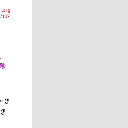
i.org
1/107
lo