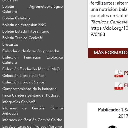
Biocartas
fertilizantes: alte
Boletín Agrometeorológico
una nutrición bal
Cafetero
cafetales en Colo
Boletín Cafetero
Técnicos Cenicafé
Boletín de Extensión FNC
https://doi.org/1
Boletín Estado Fitosanitario
9/0483
Boletín Técnico Cenicafé
Brocartas
Calendario de floración y cosecha
MÁS FORMATOS
Colección Fundación Ecológica
Cafetera
Colección Fundación Manuel Mejía
P
Colección Libros 80 años
Colección Libros 85 años
FL
Comportamiento de la Industria
Finca Cafetera Santander Podcast
Infografías Cenicafé
Informes de Gestión Comité
Publicado:
1 S
Antioquía
201
Informes de Gestión Comité Caldas
Las Aventuras del Profesor Yarumo