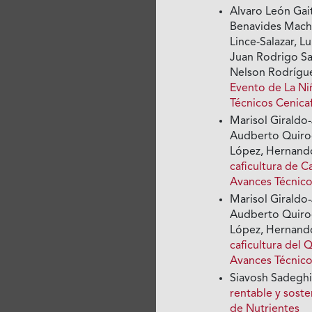
Alvaro León Gait
Benavides Macha
Lince-Salazar, L
Juan Rodrigo Sa
Nelson Rodrígue
Evento de La Ni
Técnicos Cenica
Marisol Giraldo
Audberto Quirog
López, Hernand
caficultura de C
Avances Técnico
Marisol Giraldo
Audberto Quirog
López, Hernand
caficultura del 
Avances Técnico
Siavosh Sadegh
rentable y sost
de Nutrientes