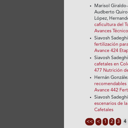
Marisol Giraldo
Audberto Quirog
López, Hernand
caficultura del 
Avances Técnico
Siavosh Sadeghi
fertilización pa
Avance 424 Eta
Siavosh Sadeghi
cafetales en Co
477 Nutrición de
Hernán González
recomendables pa
Avance 442 Ferti
Siavosh Sadeghi
escenarios de la
Cafetales
<<
<
1
2
3
4