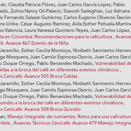
án, Claudia Patricia Flórez, Juan Carlos García-López, Pablo
do, Zulma Nancy Gil-Palacio, Siavosh Sadeghian, Luz Adriana
uis Fernando Salazar-Gutiérrez, Carlos Eugenio Oliveros-Tascón
nz-Uribe, César Augusto Ramírez, Aída Esther Peñuela-Martín
z-Valencia, Laura Vanessa Quintero-Yepes, Juan Carlos López,
ña en Colombia: Recomendaciones para la caficultura
,
Avance
fé: Avance 467 Evento de la Niña
-Jaramillo, Esther Cecilia Montoya, Ninibeth Sarmiento-Herrer
a Mosquera, Juan Camilo Espinosa-Osorio, Juan Carlos Garcí
o Duque Orrego, Pablo Benavides Machado,
Vulnerabilidad de
aldas a la broca del café en diferentes eventos climáticos
,
s Cenicafé: Avance 505 Broca Caldas
-Jaramillo, Esther Cecilia Montoya, Ninibeth Sarmiento-Herrer
a Mosquera, Juan Camilo Espinosa-Osorio, Juan Carlos Garcí
o Duque Orrego, Pablo Benavides Machado,
Vulnerabilidad de
Quindío a la broca del café en diferentes eventos climáticos
,
s Cenicafé: Avance 508 Broca Quindío
ian,
Manejo integrado de nutrientes: Retos para una caficultur
enible
,
Avances Técnicos Cenicafé: Avance 479 Manejo Integr