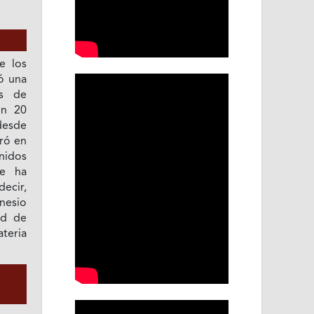
de los
ó una
os de
en 20
desde
tró en
nidos
se ha
ecir,
gnesio
ad de
teria