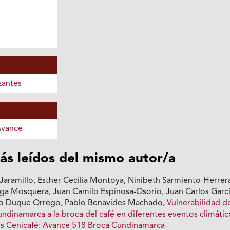
zantes
Avance
ás leídos del mismo autor/a
-Jaramillo, Esther Cecilia Montoya, Ninibeth Sarmiento-Herrer
a Mosquera, Juan Camilo Espinosa-Osorio, Juan Carlos Garcí
o Duque Orrego, Pablo Benavides Machado,
Vulnerabilidad de
undinamarca a la broca del café en diferentes eventos climáti
s Cenicafé: Avance 518 Broca Cundinamarca