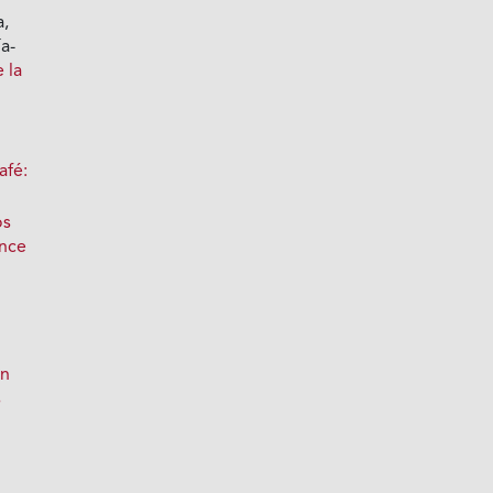
a,
a-
 la
afé:
os
ance
en
s