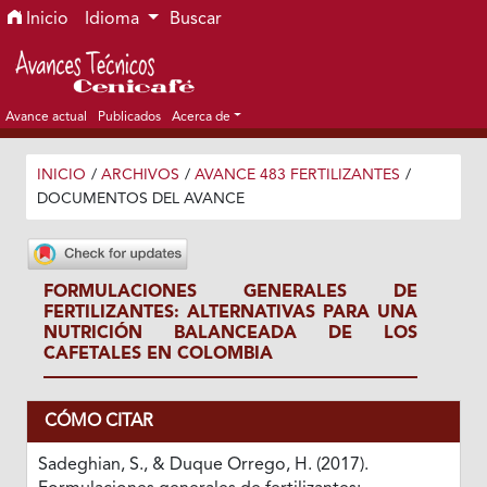
Ir al menú de navegación principal
Ir al contenido principal
Ir al pie de página del sitio
Inicio
Idioma
Buscar
Avance actual
Publicados
Acerca de
INICIO
/
ARCHIVOS
/
AVANCE 483 FERTILIZANTES
/
DOCUMENTOS DEL AVANCE
FORMULACIONES GENERALES DE
FERTILIZANTES: ALTERNATIVAS PARA UNA
NUTRICIÓN BALANCEADA DE LOS
CAFETALES EN COLOMBIA
CÓMO CITAR
Sadeghian, S., & Duque Orrego, H. (2017).