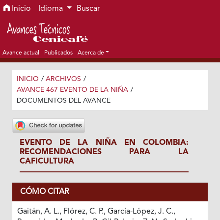
Ir al menú de navegación principal
Ir al contenido principal
Ir al pie de página del sitio
Inicio
Idioma
Buscar
Avance actual
Publicados
Acerca de
INICIO
/
ARCHIVOS
/
AVANCE 467 EVENTO DE LA NIÑA
/
DOCUMENTOS DEL AVANCE
EVENTO DE LA NIÑA EN COLOMBIA:
RECOMENDACIONES PARA LA
CAFICULTURA
CÓMO CITAR
Gaitán, A. L., Flórez, C. P., García-López, J. C.,