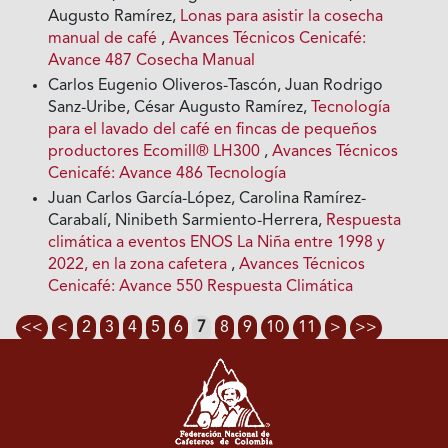
Augusto Ramírez,
Lonas para asistir la cosecha
manual de café
,
Avances Técnicos Cenicafé:
Avance 487 Cosecha Manual
Carlos Eugenio Oliveros-Tascón, Juan Rodrigo
Sanz-Uribe, César Augusto Ramírez,
Tecnología
para el lavado del café en fincas de pequeños
productores Ecomill® LH300
,
Avances Técnicos
Cenicafé: Avance 486 Tecnología
Juan Carlos García-López, Carolina Ramírez-
Carabalí, Ninibeth Sarmiento-Herrera,
Respuesta
climática a eventos ENOS La Niña entre 1998 y
2022, en la zona cafetera
,
Avances Técnicos
Cenicafé: Avance 550 Respuesta Climática
<<
<
2
3
4
5
6
7
8
9
10
11
>
>>