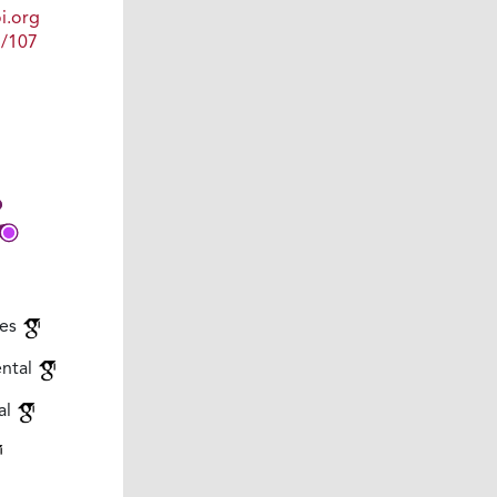
i.org
1/107
les
ntal
al