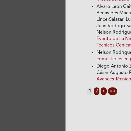
Alvaro León Gait
Benavides Macha
Lince-Salazar, L
Juan Rodrigo Sa
Nelson Rodrígue
Evento de La Ni
Técnicos Cenica
Nelson Rodrígu
comestibles en 
Diego Antonio Z
César Augusto 
Avances Técnico
1
2
>
>>