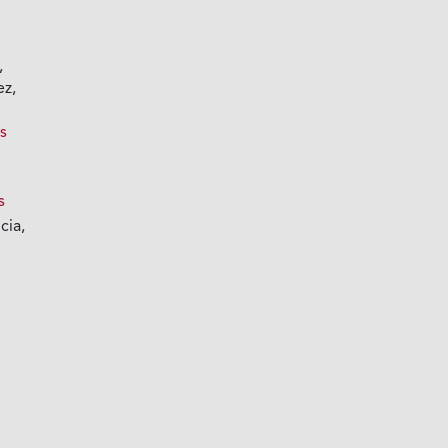
,
ez,
s
s
cia,
,