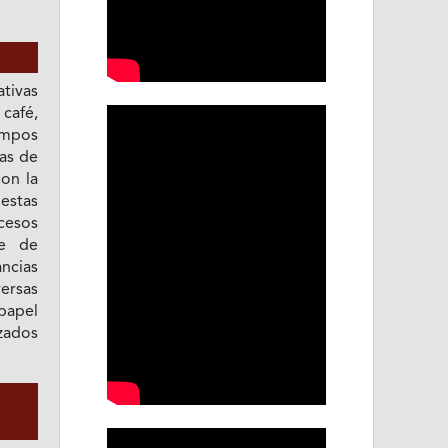
tivas
café,
empos
as de
con la
estas
cesos
re de
ncias
ersas
 papel
izados