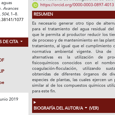
s aguas
https://orcid.org/0000-0003-0897-4013
é.
Avances
,
504
, 1–8.
RESUMEN
0.38141/1077
Es necesario generar otro tipo de alterna
para el tratamiento del agua residual del 
que le permita al productor reducir los ti
de proceso y de mantenimiento en las plant
 DE CITA
tratamiento, al igual que el cumplimiento 
normativa ambiental vigente. Una de 
alternativas es la utilización de pro
DF
fisicoquímicos conocidos con el nomb
coagulación-floculación, utilizando susta
IP
obtenidas de diferentes órganos de div
especies de plantas, las cuales ejercen un
be
similar al de los compuestos químicos util
para este fin.
unio 2019
BIOGRAFÍA DEL AUTOR/A
(VER)