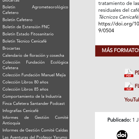
Biocartas
tratamiento de la
Boletín Agrometeorológico
residuales del caf
Cafetero
Técnicos Cenicafé
Boletín Cafetero
https://doi.org/1
Boletín de Extensión FNC
9/0504
Boletín Estado Fitosanitario
Boletín Técnico Cenicafé
Brocartas
MÁS FORMATOS
Calendario de floración y cosecha
Colección Fundación Ecológica
Cafetera
P
Colección Fundación Manuel Mejía
Colección Libros 80 años
FL
Colección Libros 85 años
Comportamiento de la Industria
YouTu
Finca Cafetera Santander Podcast
Infografías Cenicafé
Informes de Gestión Comité
Publicado:
1 J
Antioquía
Informes de Gestión Comité Caldas
Las Aventuras del Profesor Yarumo