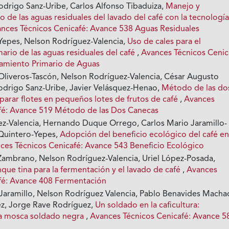
Rodrigo Sanz-Uribe, Carlos Alfonso Tibaduiza,
Manejo y
de las aguas residuales del lavado del café con la tecnologí
nces Técnicos Cenicafé: Avance 538 Aguas Residuales
Yepes, Nelson Rodríguez-Valencia,
Uso de cales para el
ario de las aguas residuales del café
,
Avances Técnicos Cenic
amiento Primario de Aguas
Oliveros-Tascón, Nelson Rodríguez-Valencia, César Augusto
odrigo Sanz-Uribe, Javier Velásquez-Henao,
Método de las do
parar flotes en pequeños lotes de frutos de café
,
Avances
fé: Avance 519 Método de las Dos Canecas
z-Valencia, Hernando Duque Orrego, Carlos Mario Jaramillo-
Quintero-Yepes,
Adopción del beneficio ecológico del café e
ces Técnicos Cenicafé: Avance 543 Beneficio Ecológico
ambrano, Nelson Rodríguez-Valencia, Uriel López-Posada,
que tina para la fermentación y el lavado de café
,
Avances
fé: Avance 408 Fermentación
 Jaramillo, Nelson Rodríguez Valencia, Pablo Benavides Macha
z, Jorge Rave Rodríguez,
Un soldado en la caficultura:
a mosca soldado negra
,
Avances Técnicos Cenicafé: Avance 5