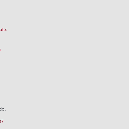
a
afé:
s
n
do,
87