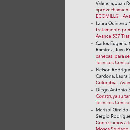
Valencia, Juan 
aprovechamiento 
ECOMILL®
,
Ava
Laura Quintero-
tratamiento prim
Avance 537 Trat
Carlos Eugenio 
Ramírez, Juan R
canecas: para se
Técnicos Cenica
Nelson Rodrígue
Cardona, Laura 
Colombia
,
Avan
Diego Antonio Z
Construya su tan
Técnicos Cenica
Marisol Giraldo
Sergio Rodrígue
Conozcamos a l
Mosca Soldado