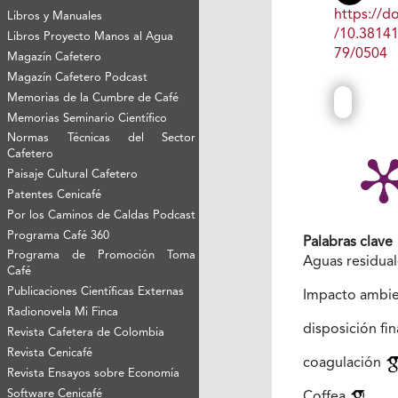
https://do
Libros y Manuales
/10.3814
Libros Proyecto Manos al Agua
79/0504
Magazín Cafetero
Magazín Cafetero Podcast
Memorias de la Cumbre de Café
Memorias Seminario Científico
Normas Técnicas del Sector
Cafetero
Paisaje Cultural Cafetero
Patentes Cenicafé
Por los Caminos de Caldas Podcast
Programa Café 360
Palabras clave
Programa de Promoción Toma
Aguas residua
Café
Publicaciones Científicas Externas
Impacto ambie
Radionovela Mi Finca
disposición fin
Revista Cafetera de Colombia
Revista Cenicafé
coagulación
Revista Ensayos sobre Economía
Software Cenicafé
Coffea