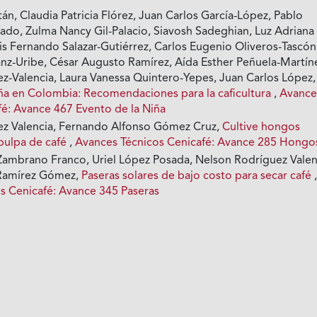
án, Claudia Patricia Flórez, Juan Carlos García-López, Pablo
do, Zulma Nancy Gil-Palacio, Siavosh Sadeghian, Luz Adriana
uis Fernando Salazar-Gutiérrez, Carlos Eugenio Oliveros-Tascón
nz-Uribe, César Augusto Ramírez, Aída Esther Peñuela-Martín
z-Valencia, Laura Vanessa Quintero-Yepes, Juan Carlos López,
ña en Colombia: Recomendaciones para la caficultura
,
Avance
fé: Avance 467 Evento de la Niña
ez Valencia, Fernando Alfonso Gómez Cruz,
Cultive hongos
pulpa de café
,
Avances Técnicos Cenicafé: Avance 285 Hongo
ambrano Franco, Uriel López Posada, Nelson Rodríguez Valen
Ramírez Gómez,
Paseras solares de bajo costo para secar café
s Cenicafé: Avance 345 Paseras