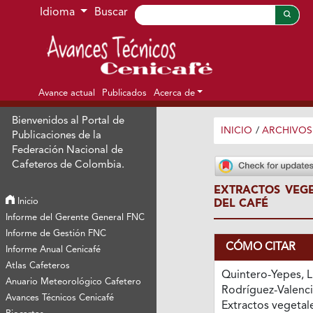
Ir al menú de navegación principal
Ir al contenido principal
Ir al pie de página del sitio
Idioma
Buscar
Avance actual
Publicados
Acerca de
Bienvenidos al Portal de
INICIO
/
ARCHIVOS
Publicaciones de la
Federación Nacional de
Cafeteros de Colombia.
EXTRACTOS VEGE
Inicio
DEL CAFÉ
Informe del Gerente General FNC
Informe de Gestión FNC
CÓMO CITAR
Informe Anual Cenicafé
Atlas Cafeteros
Quintero-Yepes, L
Anuario Meteorológico Cafetero
Rodríguez-Valencia
Avances Técnicos Cenicafé
Extractos vegetale