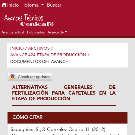
Ir al menú de navegación principal
Ir al contenido principal
Ir al pie de página del sitio
Inicio
Idioma
Buscar
Avance actual
Publicados
Acerca de
INICIO
/
ARCHIVOS
/
AVANCE 424 ETAPA DE PRODUCCIÓN
/
DOCUMENTOS DEL AVANCE
ALTERNATIVAS GENERALES DE
FERTILIZACIÓN PARA CAFETALES EN LA
ETAPA DE PRODUCCIÓN
CÓMO CITAR
Sadeghian, S., & González-Osorio, H. (2012).