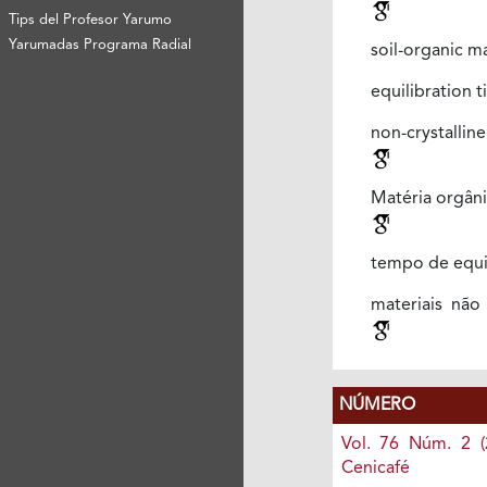
Tips del Profesor Yarumo
Yarumadas Programa Radial
soil-organic m
equilibration 
non-crystallin
Matéria orgâni
tempo de equi
materiais não 
NÚMERO
Vol. 76 Núm. 2 (
Cenicafé