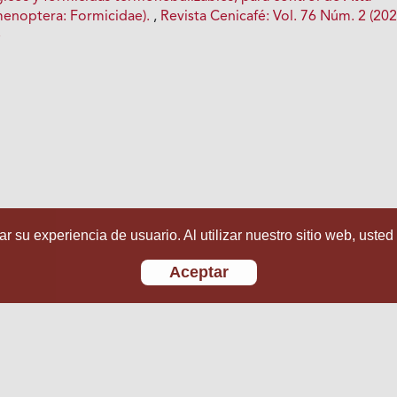
menoptera: Formicidae).
,
Revista Cenicafé: Vol. 76 Núm. 2 (202
é
r su experiencia de usuario. Al utilizar nuestro sitio web, usted
Aceptar