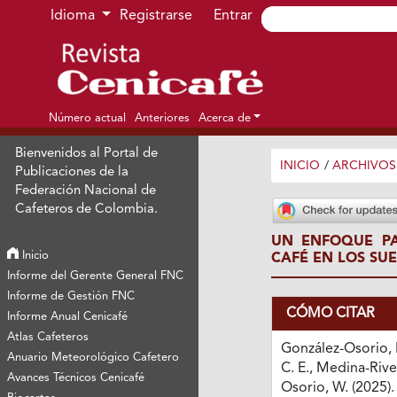
Ir al menú de navegación principal
Ir al contenido principal
Ir al pie de página del sitio
Idioma
Registrarse
Entrar
Número actual
Anteriores
Acerca de
Bienvenidos al Portal de
INICIO
/
ARCHIVOS
Publicaciones de la
Federación Nacional de
Cafeteros de Colombia.
UN ENFOQUE PA
Inicio
CAFÉ EN LOS SU
Informe del Gerente General FNC
Informe de Gestión FNC
CÓMO CITAR
Informe Anual Cenicafé
Atlas Cafeteros
González-Osorio, 
Anuario Meteorológico Cafetero
C. E., Medina-River
Avances Técnicos Cenicafé
Osorio, W. (2025)