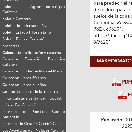
Biocartas
para predecir el 
Boletín Agrometeorológico
de fósforo para el
Cafetero
suelos de la zona 
Boletín Cafetero
Colombia.
Revista
Boletín de Extensión FNC
76
(2), e76201.
Boletín Estado Fitosanitario
https://doi.org/1
Boletín Técnico Cenicafé
8/76201
Brocartas
Calendario de floración y cosecha
Colección Fundación Ecológica
MÁS FORMATOS
Cafetera
Colección Fundación Manuel Mejía
Colección Libros 80 años
PDF(
Colección Libros 85 años
Comportamiento de la Industria
FL
Finca Cafetera Santander Podcast
Infografías Cenicafé
Informes de Gestión Comité
Antioquía
Publicado:
30 
Informes de Gestión Comité Caldas
202
Las Aventuras del Profesor Yarumo