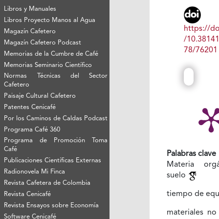
Libros y Manuales
Libros Proyecto Manos al Agua
https://do
Magazín Cafetero
/10.3814
Magazín Cafetero Podcast
78/76201
Memorias de la Cumbre de Café
Memorias Seminario Científico
Normas Técnicas del Sector
Cafetero
Paisaje Cultural Cafetero
Patentes Cenicafé
Por los Caminos de Caldas Podcast
Programa Café 360
Programa de Promoción Toma
Café
Palabras clave
Publicaciones Científicas Externas
Materia org
Radionovela Mi Finca
suelo
Revista Cafetera de Colombia
tiempo de equ
Revista Cenicafé
Revista Ensayos sobre Economía
materiales no 
Software Cenicafé