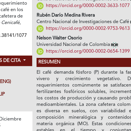
requerimiento
https://orcid.org/0000-0002-3633-1077
 café en los
Rubén Darío Medina Rivera
cafetera de
Centro Nacional de Investigaciones de Café
 Cenicafé
,
https://orcid.org/0000-0002-9753-9613
0.38141/1077
Nelson Walter Osorio
Universidad Nacional de Colombia
https://orcid.org/0000-0002-0654-1399
 DE CITA
RESUMEN
El café demanda fósforo (P) durante la fa
vivero y crecimiento vegetativo. D
ENG)
requerimientos comúnmente se satisface
fertilizantes fosfóricos solubles, increme
IP
los costos de producción y causando prob
medioambientales. La zona cafetera colom
es diversa en suelos, con variabilidad 
composición mineralógica y contenid
Diciembre
materia orgánica (MO). Estas condicione
5
estables en el tiempo y conjuntam