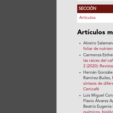
SECCIÓN
Artículos
Artículos m
Alveiro Salaman
foliar de nutrie
Carmenza Esther
las raíces del
2 (2020): Revist
Hernán González
Ramírez-Builes,
síntesis de dife
Cenicafé
Luis Miguel Con
Flavio Álvarez A
Beatriz Eugenia
químicos, bioló