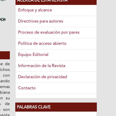
ACERCA DE ESTA REVISTA
Enfoque y alcance
Directrices para autores
Proceso de evaluación por pares
Política de acceso abierto
Equipo Editorial
se de
Información de la Revista
ichos
n con
Declaración de privacidad
ntando
lemas
Contacto
biana
en su
os de
PALABRAS CLAVE
s son
ente