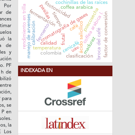
cochinillas de las raíces
fitotoxicidad
pasillas
rendimiento en trilla
 Por
coffea arabica
poscosecha
fermentación
ar de
coffea arabica l.
tiempo
factor de conversión
cromatografía de gases
manejo de arvenses
lances
calibración
ácido salicílico
fermento
café
stimar
broca del café
suelos
frutal
madurez
uó la
cenicafé
calidad
ca de
uav
temperatura
les y
colombia
clasificación
lución
o. PF
INDEXADA EN
 h de
ilizó
entre
ución,
P para
os, se
 P en
oles.
os, la
. Los