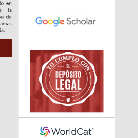
do en
a la
ipo de
gramas
ia.