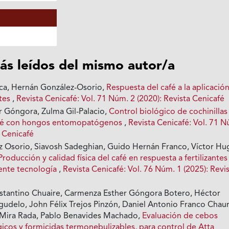
ás leídos del mismo autor/a
ca, Hernán González-Osorio,
Respuesta del café a la aplicació
ntes
,
Revista Cenicafé: Vol. 71 Núm. 2 (2020): Revista Cenicafé
 Góngora, Zulma Gil-Palacio,
Control biológico de cochinillas
 café con hongos entomopatógenos
,
Revista Cenicafé: Vol. 71 
a Cenicafé
 Osorio, Siavosh Sadeghian, Guido Hernán Franco, Víctor Hu
Producción y calidad física del café en respuesta a fertilizantes
rente tecnología
,
Revista Cenicafé: Vol. 76 Núm. 1 (2025): Revi
stantino Chuaire, Carmenza Esther Góngora Botero, Héctor
gudelo, John Félix Trejos Pinzón, Daniel Antonio Franco Chaur
 Mira Rada, Pablo Benavides Machado,
Evaluación de cebos
gicos y formicidas termonebulizables, para control de Atta