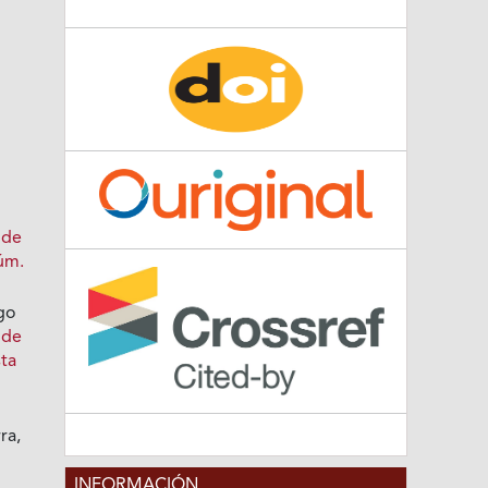
n
 de
Núm.
go
 de
sta
ra,
INFORMACIÓN