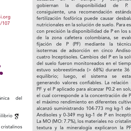
gobiernan la disponibilidad de P.
consiguiente, una recomendación estánd
i.org
fertilización fosfórica puede causar desba
1/107
nutricionales en la solución de suelo. Para e
con precisión la disponibilidad de P en los 
de la zona cafetera colombiana, se eval
fijación de P (PF) mediante la técni
isotermas de adsorción en cinco Andiso
cuatro Inceptisoles. Cambios del P en la so
del suelo fueron monitoreados en el tiemp
estuvo sobreestimada (> 68%) durante 36
equilibrio; luego, el sistema se estab
generando valores confiables. La relación 
PF y el P aplicado para alcanzar P0.2 en sol
el cual corresponde a la concentración de 
ánica del
el máximo rendimiento en diferentes cultiv
alcanzó suministrando 104-773 mg kg-1 de
Andisoles y 0-349 mg kg-1 de P en Inceptis
ilibrio
La MO (MO: 7.7%), los materiales no cristalin
cristalinos
textura y la mineralogía explicaron la PF