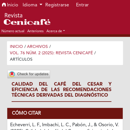
Ir al menú de navegación principal
Ir al contenido principal
Ir al pie de página del sitio
Inicio
Idioma
Registrarse
Entrar
Número actual
Anteriores
Acerca de
INICIO
/
ARCHIVOS
/
VOL. 76 NÚM. 2 (2025): REVISTA CENICAFÉ
/
ARTÍCULOS
CALIDAD DEL CAFÉ DEL CESAR Y
EFICIENCIA DE LAS RECOMENDACIONES
TÉCNICAS DERIVADAS DEL DIAGNÓSTICO
CÓMO CITAR
Echeverri, L. F., Imbachi, L. C., Pabón, J., & Osorio, V.