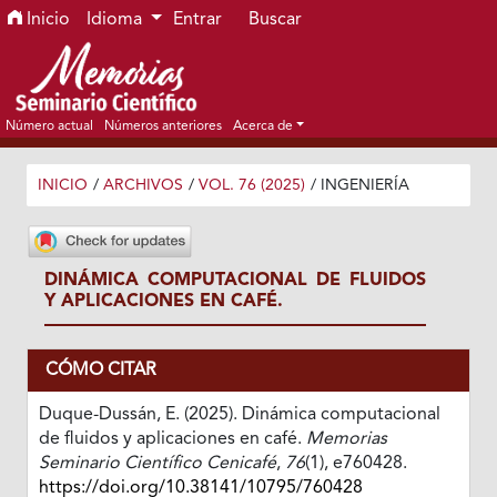
Ir al menú de navegación principal
Ir al contenido principal
Ir al pie de página del sitio
Inicio
Idioma
Entrar
Buscar
Número actual
Números anteriores
Acerca de
INICIO
/
ARCHIVOS
/
VOL. 76 (2025)
/
INGENIERÍA
DINÁMICA COMPUTACIONAL DE FLUIDOS
Y APLICACIONES EN CAFÉ.
CÓMO CITAR
Duque-Dussán, E. (2025). Dinámica computacional
de fluidos y aplicaciones en café.
Memorias
Seminario Científico Cenicafé
,
76
(1), e760428.
https://doi.org/10.38141/10795/760428