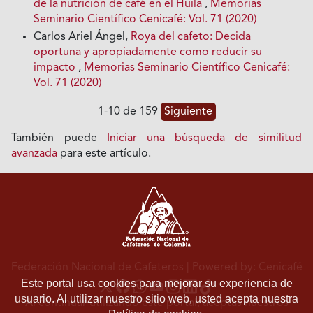
de la nutrición de café en el Huila
,
Memorias
Seminario Científico Cenicafé: Vol. 71 (2020)
Carlos Ariel Ángel,
Roya del cafeto: Decida
oportuna y apropiadamente como reducir su
impacto
,
Memorias Seminario Científico Cenicafé:
Vol. 71 (2020)
1-10 de 159
Siguiente
También puede
Iniciar una búsqueda de similitud
avanzada
para este artículo.
Federación Nacional de Cafeteros
| Powered by: Cenicafé
Este portal usa cookies para mejorar su experiencia de
usuario. Al utilizar nuestro sitio web, usted acepta nuestra
Al continuar utilizando este portal, aceptas nuestros