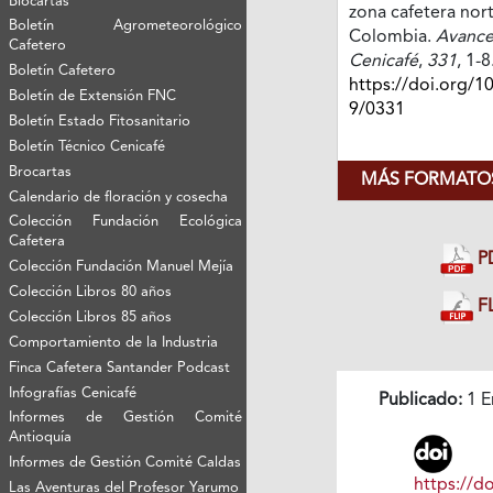
Biocartas
zona cafetera nor
Boletín Agrometeorológico
Colombia.
Avance
Cafetero
Cenicafé
,
331
, 1-8
Boletín Cafetero
https://doi.org/1
Boletín de Extensión FNC
9/0331
Boletín Estado Fitosanitario
Boletín Técnico Cenicafé
Brocartas
MÁS FORMATOS
Calendario de floración y cosecha
Colección Fundación Ecológica
Cafetera
P
Colección Fundación Manuel Mejía
Colección Libros 80 años
FL
Colección Libros 85 años
Comportamiento de la Industria
Finca Cafetera Santander Podcast
Infografías Cenicafé
Publicado:
1 E
Informes de Gestión Comité
Antioquía
Informes de Gestión Comité Caldas
https://do
Las Aventuras del Profesor Yarumo