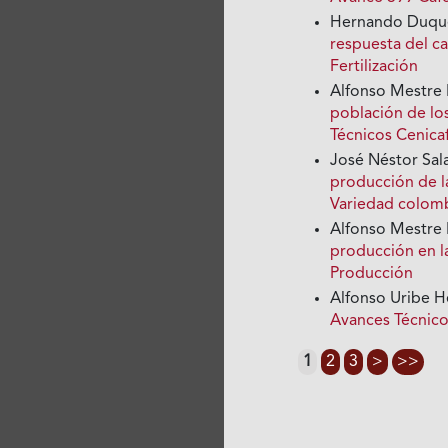
Hernando Duque
respuesta del caf
Fertilización
Alfonso Mestre 
población de los
Técnicos Cenica
José Néstor Sal
producción de 
Variedad colom
Alfonso Mestre 
producción en la
Producción
Alfonso Uribe H
Avances Técnico
1
2
3
>
>>