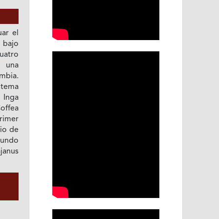
uar el
 bajo
uatro
n una
ombia.
stema
 Inga
offea
rimer
rio de
gundo
janus