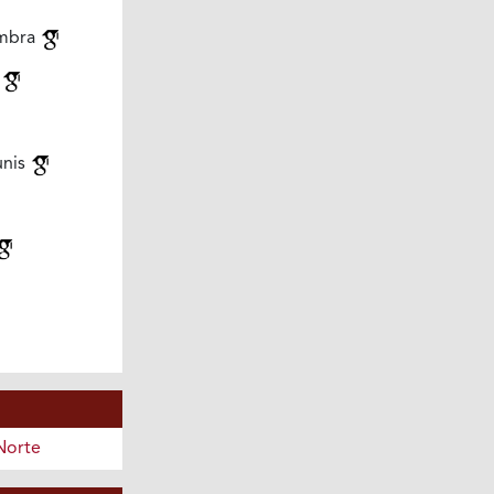
ombra
a
unis
Norte