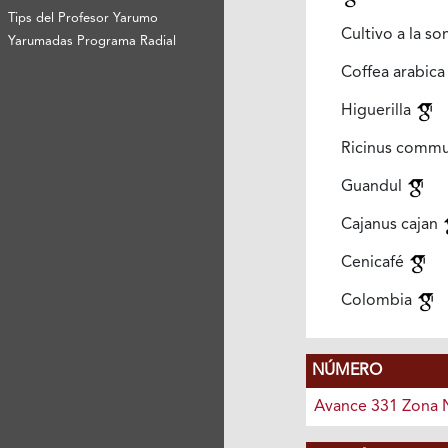
Tips del Profesor Yarumo
Cultivo a la s
Yarumadas Programa Radial
Coffea arabic
Higuerilla
Ricinus comm
Guandul
Cajanus cajan
Cenicafé
Colombia
NÚMERO
Avance 331 Zona 