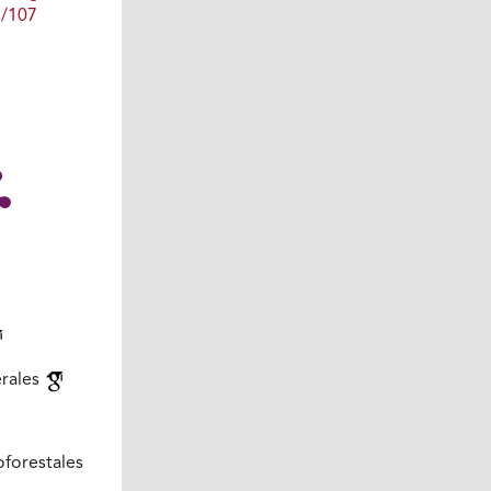
1/107
rales
forestales