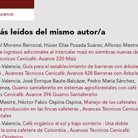
Avance
ás leídos del mismo autor/a
 Moreno Berrocal, Húver Elías Posada Suárez, Alfonso Mestr
 ingresos adicionales al intercalar maíz en siembras nuevas d
écnicos Cenicafé: Avance 220 Maíz
-Valencia,
Guía para el establecimiento de barreras con árbole
fé
,
Avances Técnicos Cenicafé: Avance 428 Barreras con Árbol
-Valencia, José Enrique Baute-Balcázar, Pedro María Sánchez,
enza,
Guamo santafereño en sistemas agroforestales con caf
os Cenicafé: Avance 396 Guamo Santafereño
Mestre, Héctor Fabio Ospina Ospina,
Manejo de los cafetales
 la producción en las fincas cafeteras
,
Avances Técnicos Cenica
tales
-Valencia,
Café orgánico al sol y bajo sombrío : Una doble
a la zona cafetera de Colombia
,
Avances Técnicos Cenicafé:
é Orgánico