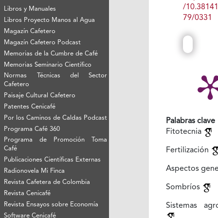
/10.3814
Libros y Manuales
79/0331
Libros Proyecto Manos al Agua
Magazín Cafetero
Magazín Cafetero Podcast
Memorias de la Cumbre de Café
Memorias Seminario Científico
Normas Técnicas del Sector
Cafetero
Paisaje Cultural Cafetero
Patentes Cenicafé
Por los Caminos de Caldas Podcast
Palabras clave
Programa Café 360
Fitotecnia
Programa de Promoción Toma
Café
Fertilización
Publicaciones Científicas Externas
Aspectos gene
Radionovela Mi Finca
Revista Cafetera de Colombia
Sombríos
Revista Cenicafé
Revista Ensayos sobre Economía
Sistemas agro
Software Cenicafé