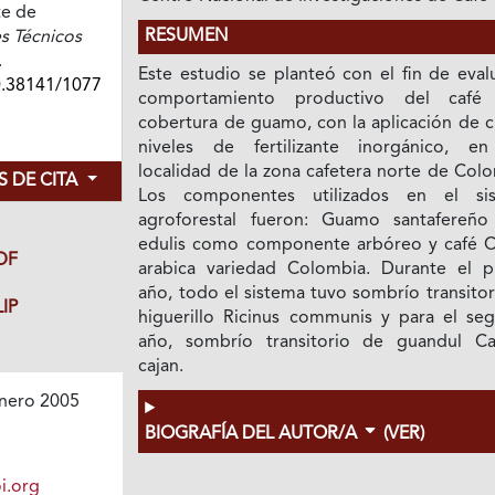
te de
RESUMEN
s Técnicos
.
Este estudio se planteó con el fin de eval
0.38141/1077
comportamiento productivo del café
cobertura de guamo, con la aplicación de c
niveles de fertilizante inorgánico, e
localidad de la zona cafetera norte de Col
 DE CITA
Los componentes utilizados en el si
agroforestal fueron: Guamo santafereño
edulis como componente arbóreo y café C
DF
arabica variedad Colombia. Durante el p
año, todo el sistema tuvo sombrío transito
IP
higuerillo Ricinus communis y para el se
año, sombrío transitorio de guandul Ca
cajan.
nero 2005
BIOGRAFÍA DEL AUTOR/A
(VER)
i.org