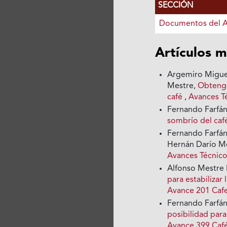
SECCIÓN
Documentos del 
Artículos m
Argemiro Miguel
Mestre,
Obtenga
café
,
Avances T
Fernando Farfán
sombrío del ca
Fernando Farfán
Hernán Darío M
Avances Técnic
Alfonso Mestre 
para estabilizar
Avance 201 Cafe
Fernando Farfán
posibilidad par
Avance 399 Caf