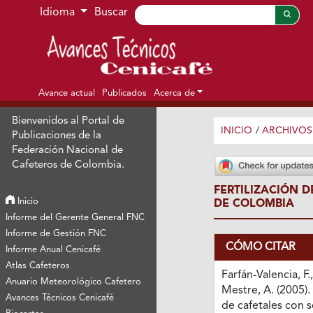
Ir al menú de navegación principal
Ir al contenido principal
Ir al pie de página del sitio
Idioma
Buscar
Avance actual
Publicados
Acerca de
Bienvenidos al Portal de
INICIO
/
ARCHIVOS
Publicaciones de la
Federación Nacional de
Cafeteros de Colombia.
FERTILIZACIÓN 
Inicio
DE COLOMBIA
Informe del Gerente General FNC
Informe de Gestión FNC
CÓMO CITAR
Informe Anual Cenicafé
Atlas Cafeteros
Farfán-Valencia, F
Anuario Meteorológico Cafetero
Mestre, A. (2005). 
Avances Técnicos Cenicafé
de cafetales con 