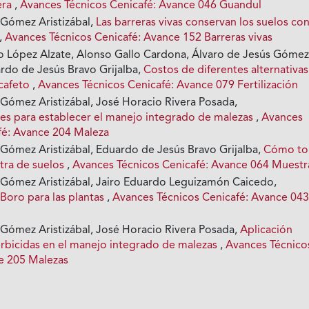
era
,
Avances Técnicos Cenicafé: Avance 046 Guandul
 Gómez Aristizábal,
Las barreras vivas conservan los suelos co
,
Avances Técnicos Cenicafé: Avance 152 Barreras vivas
 López Alzate, Alonso Gallo Cardona, Álvaro de Jesús Góme
ardo de Jesús Bravo Grijalba,
Costos de diferentes alternativa
 cafeto
,
Avances Técnicos Cenicafé: Avance 079 Fertilización
 Gómez Aristizábal, José Horacio Rivera Posada,
s para establecer el manejo integrado de malezas
,
Avances
fé: Avance 204 Maleza
 Gómez Aristizábal, Eduardo de Jesús Bravo Grijalba,
Cómo to
tra de suelos
,
Avances Técnicos Cenicafé: Avance 064 Muestr
 Gómez Aristizábal, Jairo Eduardo Leguizamón Caicedo,
 Boro para las plantas
,
Avances Técnicos Cenicafé: Avance 04
 Gómez Aristizábal, José Horacio Rivera Posada,
Aplicación
erbicidas en el manejo integrado de malezas
,
Avances Técnico
e 205 Malezas