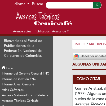
Ir al menú de navegación principal
Ir al contenido principal
Ir al pie de página del sitio
Idioma
Buscar
Avance actual
Publicados
Acerca de
Bienvenidos al Portal de
INICIO
/
ARCHIVOS
Publicaciones de la
Federación Nacional de
Cafeteros de Colombia.
ALGUNAS UNIDAD
Inicio
Informe del Gerente General FNC
CÓMO CITAR
Informe de Gestión FNC
Informe Anual Cenicafé
Gómez-Aristizábal,
Atlas Cafeteros
(1977). Algunas u
Anuario Meteorológico Cafetero
suelos de la zona 
Avances Técnicos Cenicafé
Avances Técnicos 