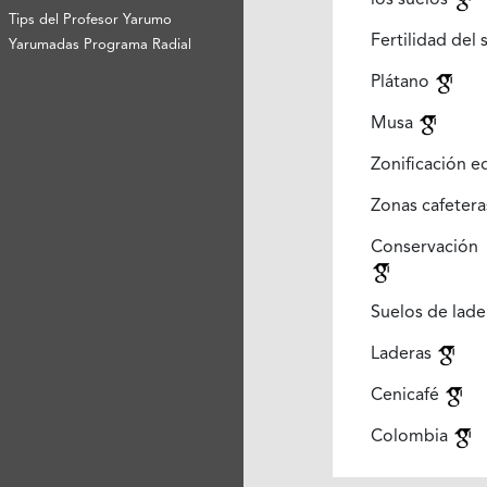
los suelos
Tips del Profesor Yarumo
Fertilidad del
Yarumadas Programa Radial
Plátano
Musa
Zonificación e
Zonas cafeter
Conservación
Suelos de lad
Laderas
Cenicafé
Colombia