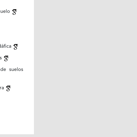
 suelo
dáfica
as
 de suelos
era