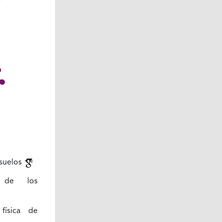
suelos
ón de los
física de