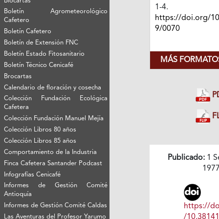
Biocartas
1-4.
Boletín Agrometeorológico
https://doi.org/1
Cafetero
9/0070
Boletín Cafetero
Boletín de Extensión FNC
Boletín Estado Fitosanitario
MÁS FORMATOS
Boletín Técnico Cenicafé
Brocartas
Calendario de floración y cosecha
P
Colección Fundación Ecológica
Cafetera
FL
Colección Fundación Manuel Mejía
Colección Libros 80 años
Colección Libros 85 años
Comportamiento de la Industria
Publicado:
1 S
Finca Cafetera Santander Podcast
197
Infografías Cenicafé
Informes de Gestión Comité
Antioquía
Informes de Gestión Comité Caldas
https://do
/10.3814
Las Aventuras del Profesor Yarumo