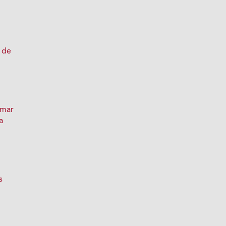
n
z
s de
mar
a
3
s