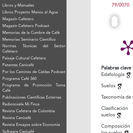
79/0070
Libros y Manuales
Libros Proyecto Manos al Agua
Magazín Cafetero
Magazín Cafetero Podcast
Memorias de la Cumbre de Café
Memorias Seminario Científico
Normas Técnicas del Sector
Cafetero
Paisaje Cultural Cafetero
Patentes Cenicafé
Palabras clave
Por los Caminos de Caldas Podcast
Edafología
Programa Café 360
Programa de Promoción Toma
Suelos
Café
Taxonomía de 
Publicaciones Científicas Externas
Radionovela Mi Finca
Clasificaci
Revista Cafetera de Colombia
suelos
Revista Cenicafé
Revista Ensayos sobre Economía
Composición 
Software Cenicafé