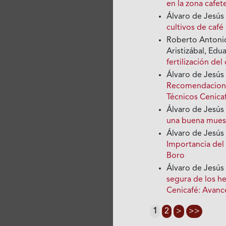
en la zona cafet
Álvaro de Jesús
cultivos de café
Roberto Antonio
Aristizábal, Edu
fertilización del
Álvaro de Jesús
Recomendacione
Técnicos Cenica
Álvaro de Jesús
una buena mues
Álvaro de Jesús
Importancia del
Boro
Álvaro de Jesús
segura de los h
Cenicafé: Avanc
1
2
>
>>