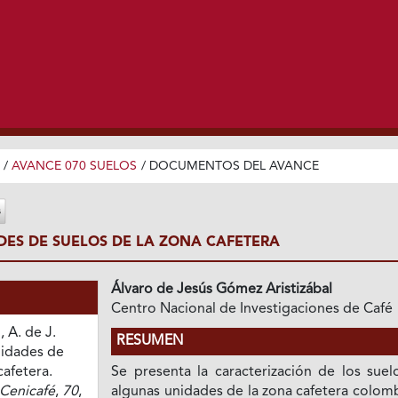
/
AVANCE 070 SUELOS
/
DOCUMENTOS DEL AVANCE
ES DE SUELOS DE LA ZONA CAFETERA
Álvaro de Jesús Gómez Aristizábal
Centro Nacional de Investigaciones de Café
 A. de J.
RESUMEN
nidades de
cafetera.
Se presenta la caracterización de los suel
Cenicafé
,
70
,
algunas unidades de la zona cafetera colom