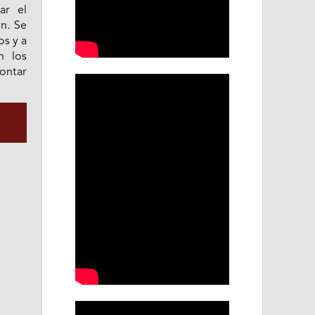
ar el
ón. Se
os y a
n los
ontar