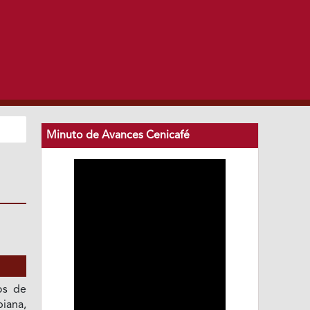
Minuto de Avances Cenicafé
os de
biana,