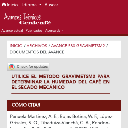
Ir al menú de navegación principal
Ir al contenido principal
Ir al pie de página del sitio
Inicio
Idioma
Buscar
Avance actual
Publicados
Acerca de
INICIO
/
ARCHIVOS
/
AVANCE 580 GRAVIMETSM2
/
DOCUMENTOS DEL AVANCE
UTILICE EL MÉTODO GRAVIMETSM2 PARA
DETERMINAR LA HUMEDAD DEL CAFÉ EN
EL SECADO MECÁNICO
CÓMO CITAR
Peñuela-Martínez, A. E., Rojas-Botina, W. F., López-
Grisales, S. O., Tibaduiza-Vianchá, C. A., Rendon-