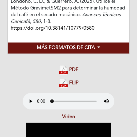
Londoño, C. D., & Guerrero, A. (2025). Utilice el
Método GravimetSM2 para determinar la humedad
del café en el secado mecánico.
Avances Técnicos
Cenicafé
,
580
, 1-8.
https://doi.org/10.38141/10779/0580
MÁS FORMATOS DE CITA
PDF
FLIP
Video