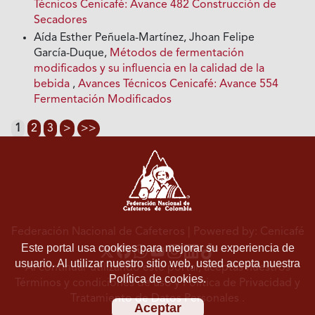
Técnicos Cenicafé: Avance 482 Construcción de
Secadores
Aída Esther Peñuela-Martínez, Jhoan Felipe
García-Duque,
Métodos de fermentación
modificados y su influencia en la calidad de la
bebida
,
Avances Técnicos Cenicafé: Avance 554
Fermentación Modificados
1
2
3
>
>>
Federación Nacional de Cafeteros
| Powered by: Cenicafé
Este portal usa cookies para mejorar su experiencia de
usuario. Al utilizar nuestro sitio web, usted acepta nuestra
Al continuar utilizando este portal, aceptas nuestros
Política de cookies.
Términos y condiciones de uso
y
Política de Privacidad y
Tratamiento de Datos Personales
.
Aceptar