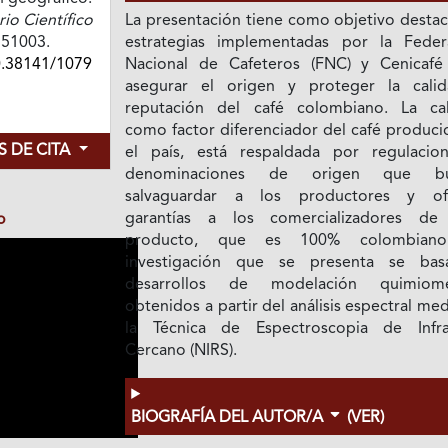
o Científico
La presentación tiene como objetivo destac
e751003.
estrategias implementadas por la Feder
0.38141/1079
Nacional de Cafeteros (FNC) y Cenicafé
asegurar el origen y proteger la cali
reputación del café colombiano. La cal
como factor diferenciador del café produci
 DE CITA
el país, está respaldada por regulacio
denominaciones de origen que bu
salvaguardar a los productores y of
garantías a los comercializadores de
o
producto, que es 100% colombiano
investigación que se presenta se ba
desarrollos de modelación quimiomé
obtenidos a partir del análisis espectral me
la Técnica de Espectroscopia de Infra
Cercano (NIRS).
BIOGRAFÍA DEL AUTOR/A
(VER)