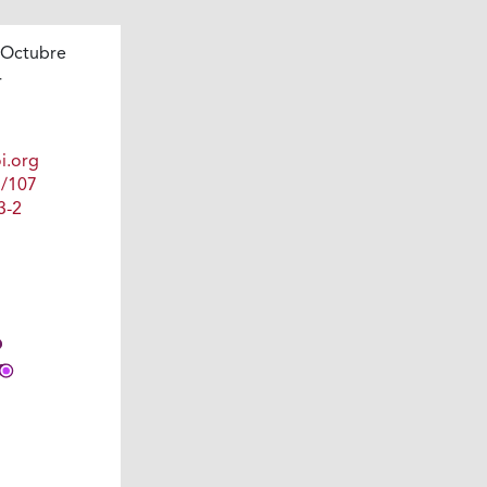
 Octubre
4
i.org
1/107
3-2