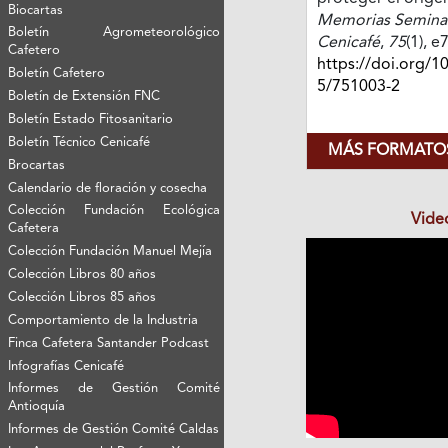
Biocartas
Memorias Seminari
Boletín Agrometeorológico
Cenicafé
,
75
(1), 
Cafetero
https://doi.org/1
Boletín Cafetero
5/751003-2
Boletín de Extensión FNC
Boletín Estado Fitosanitario
Boletín Técnico Cenicafé
MÁS FORMATOS
Brocartas
Calendario de floración y cosecha
Colección Fundación Ecológica
Vide
Cafetera
Colección Fundación Manuel Mejía
Colección Libros 80 años
Colección Libros 85 años
Comportamiento de la Industria
Finca Cafetera Santander Podcast
Infografías Cenicafé
Informes de Gestión Comité
Antioquía
Informes de Gestión Comité Caldas