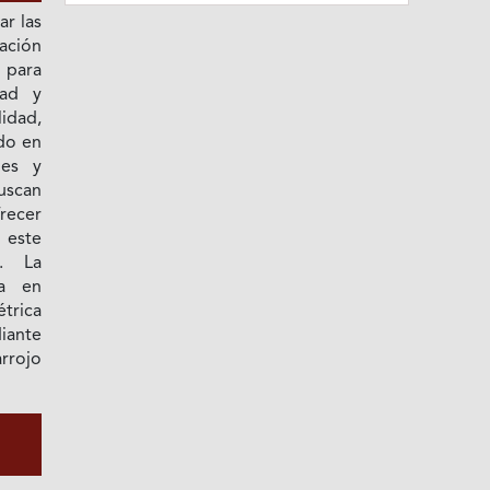
ar las
ación
 para
dad y
idad,
do en
nes y
scan
recer
 este
. La
sa en
trica
diante
rrojo