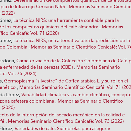
Gómez,
Determinación de compuestos químicos de café tosta
pia de Infrarrojo Cercano NIRS
,
Memorias Seminario Científi
3 (2022)
Gómez,
La técnica NIRS: una herramienta confiable para la
 de los compuestos químicos del café almendra
,
Memorias
fico Cenicafé: Vol. 71 (2020)
Gómez,
La técnica NIRS, una alternativa para la predicción de la
é de Colombia
,
Memorias Seminario Científico Cenicafé: Vol. 7
Cardona,
Caracterización de la Colección Colombiana de Café 
 la enfermedad de las cerezas (CBD)
,
Memorias Seminario
fé: Vol. 75 (2024)
s,
Germoplasma “silvestre” de Coffea arabica L. y su rol en el
enético
,
Memorias Seminario Científico Cenicafé: Vol. 71 (202
cía-López,
Variabilidad climática vs cambio climático, concept
a zona cafetera colombiana
,
Memorias Seminario Científico
1 (2020)
ecto de la interrupción del secado mecánico en la calidad e
afé
,
Memorias Seminario Científico Cenicafé: Vol. 73 (2022)
 Flórez,
Variedades de café: Siémbrelas para asegurar