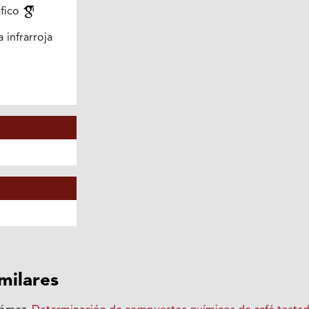
fico
 infrarroja
imilares