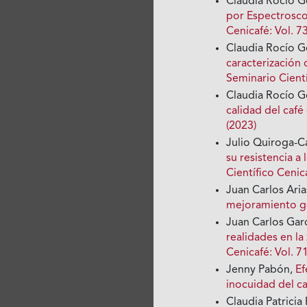
Claudia Rocío 
por Espectrosco
Cenicafé: Vol. 7
Claudia Rocío 
caracterización
Seminario Cientí
Claudia Rocío 
calidad del caf
(2023)
Julio Quiroga-
su resistencia a
Científico Cenica
Juan Carlos Aria
mejoramiento g
Juan Carlos Gar
realidades en l
Cenicafé: Vol. 7
Jenny Pabón,
Ef
inocuidad del c
Claudia Patricia