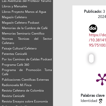
Las Aventuras del Profesor Yarumo
Libros y Manuales
Publicado:
3
Libros Proyecto Manos al Agua
202
Magazín Cafetero
Magazín Cafetero Podcast
Memorias de la Cumbre de Café
Memorias Seminario Científico
https://do
Normas Técnicas del Sector
/10.3814
Cafetero
95/75100
Paisaje Cultural Cafetero
Patentes Cenicafé
Por los Caminos de Caldas Podcast
Programa Café 360
Programa de Promoción Toma
Café
Publicaciones Científicas Externas
Radionovela Mi Finca
Revista Cafetera de Colombia
Palabras clave
Revista Cenicafé
Identidad
Revista Ensayos sobre Economía