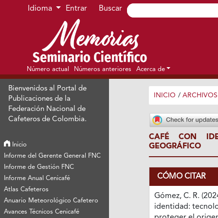
Ir al menú de navegación principal
Ir al contenido principal
Ir al pie de página del sitio
Idioma
Entrar
Buscar
Número actual
Números anteriores
Acerca de
Bienvenidos al Portal de
INICIO
/
ARCHIVOS
Publicaciones de la
Federación Nacional de
Cafeteros de Colombia.
CAFÉ CON IDE
Inicio
GEOGRÁFICO
Informe del Gerente General FNC
Informe de Gestión FNC
CÓMO CITAR
Informe Anual Cenicafé
Atlas Cafeteros
Gómez, C. R. (202
Anuario Meteorológico Cafetero
identidad: tecnol
Avances Técnicos Cenicafé
proteger el orige