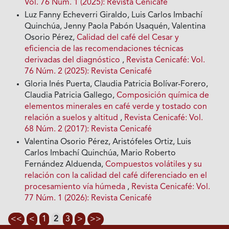
Vol. 76 Núm. 1 (2025): Revista Cenicafé
Luz Fanny Echeverri Giraldo, Luis Carlos Imbachí
Quinchúa, Jenny Paola Pabón Usaquén, Valentina
Osorio Pérez,
Calidad del café del Cesar y
eficiencia de las recomendaciones técnicas
derivadas del diagnóstico
,
Revista Cenicafé: Vol.
76 Núm. 2 (2025): Revista Cenicafé
Gloria Inés Puerta, Claudia Patricia Bolívar-Forero,
Claudia Patricia Gallego,
Composición química de
elementos minerales en café verde y tostado con
relación a suelos y altitud
,
Revista Cenicafé: Vol.
68 Núm. 2 (2017): Revista Cenicafé
Valentina Osorio Pérez, Aristófeles Ortiz, Luis
Carlos Imbachí Quinchúa, Mario Roberto
Fernández Alduenda,
Compuestos volátiles y su
relación con la calidad del café diferenciado en el
procesamiento vía húmeda
,
Revista Cenicafé: Vol.
77 Núm. 1 (2026): Revista Cenicafé
<<
<
1
2
3
>
>>