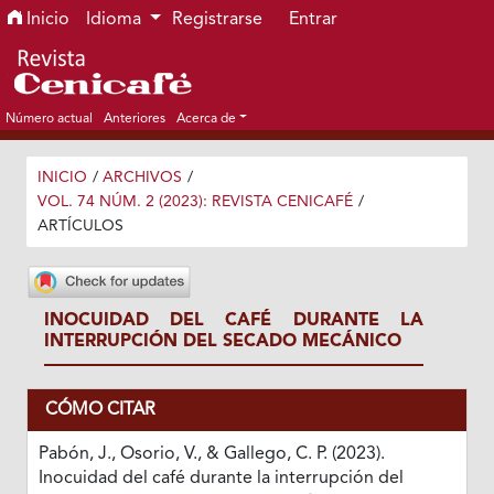
Ir al menú de navegación principal
Ir al contenido principal
Ir al pie de página del sitio
Inicio
Idioma
Registrarse
Entrar
Número actual
Anteriores
Acerca de
INICIO
/
ARCHIVOS
/
VOL. 74 NÚM. 2 (2023): REVISTA CENICAFÉ
/
ARTÍCULOS
INOCUIDAD DEL CAFÉ DURANTE LA
INTERRUPCIÓN DEL SECADO MECÁNICO
CÓMO CITAR
Pabón, J., Osorio, V., & Gallego, C. P. (2023).
Inocuidad del café durante la interrupción del