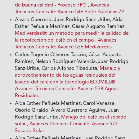
de buena calidad - Proceso 7P®
,
Avances
Técnicos Cenicafé: Avance 546 Siete Prácticas 7P
Alvaro Guerrero, Juan Rodrigo Sanz-Uribe, Aída
Esther Peñuela-Martínez, César Augusto Ramírez,
Mediverdes®: un método para medir la calidad de
la recolección del café en el campo
,
Avances
Técnicos Cenicafé: Avance 536 Mediverdes
Carlos Eugenio Oliveros-Tascón, César Augusto
Ramírez, Nelson Rodríguez-Valencia, Juan Rodrigo
Sanz-Uribe, Carlos Alfonso Tibaduiza,
Manejo y
aprovechamiento de las aguas residuales del
lavado del café con la tecnología ECOMILL®
,
Avances Técnicos Cenicafé: Avance 538 Aguas
Residuales
Aída Esther Peñuela Martínez, Carol Vanessa
Osorio Giraldo, Álvaro Guerrero Aguirre, Juan
Rodrigo Sanz Uribe,
Manejo del café en el secado
solar
,
Avances Técnicos Cenicafé: Avance 577
Secado Solar
Aída Esther Peñuela Martínez, Juan Rodrigo Sanz