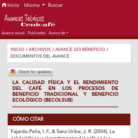
Ir al menú de navegación principal
Ir al contenido principal
Ir al pie de página del sitio
Inicio
Idioma
Buscar
Avance actual
Publicados
Acerca de
INICIO
/
ARCHIVOS
/
AVANCE 323 BENEFICIO
/
DOCUMENTOS DEL AVANCE
LA CALIDAD FÍSICA Y EL RENDIMIENTO
DEL CAFÉ EN LOS PROCESOS DE
BENEFICIO TRADICIONAL Y BENEFICIO
ECOLÓGICO (BECOLSUB)
CÓMO CITAR
Fajardo-Peña, I. F., & Sanz-Uribe, J. R. (2004). La