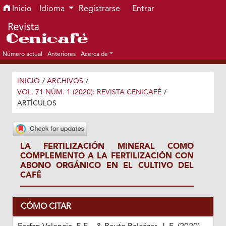
Ir al menú de navegación principal
Ir al contenido principal
Ir al pie de página del sitio
Inicio
Idioma
Registrarse
Entrar
Número actual
Anteriores
Acerca de
INICIO
/
ARCHIVOS
/
VOL. 71 NÚM. 1 (2020): REVISTA CENICAFÉ
/
ARTÍCULOS
LA FERTILIZACIÓN MINERAL COMO
COMPLEMENTO A LA FERTILIZACIÓN CON
ABONO ORGÁNICO EN EL CULTIVO DEL
CAFÉ
CÓMO CITAR