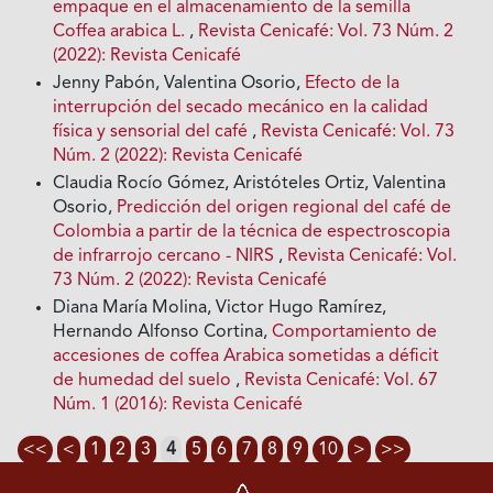
empaque en el almacenamiento de la semilla
Coffea arabica L.
,
Revista Cenicafé: Vol. 73 Núm. 2
(2022): Revista Cenicafé
Jenny Pabón, Valentina Osorio,
Efecto de la
interrupción del secado mecánico en la calidad
física y sensorial del café
,
Revista Cenicafé: Vol. 73
Núm. 2 (2022): Revista Cenicafé
Claudia Rocío Gómez, Aristóteles Ortiz, Valentina
Osorio,
Predicción del origen regional del café de
Colombia a partir de la técnica de espectroscopia
de infrarrojo cercano - NIRS
,
Revista Cenicafé: Vol.
73 Núm. 2 (2022): Revista Cenicafé
Diana María Molina, Victor Hugo Ramírez,
Hernando Alfonso Cortina,
Comportamiento de
accesiones de coffea Arabica sometidas a déficit
de humedad del suelo
,
Revista Cenicafé: Vol. 67
Núm. 1 (2016): Revista Cenicafé
<<
<
1
2
3
4
5
6
7
8
9
10
>
>>