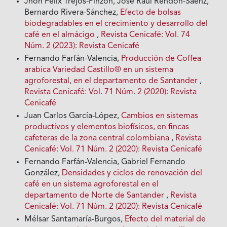
Jhon Félix Trejos-Pinzón, José Raúl Rendón-Sáenz,
Bernardo Rivera-Sánchez,
Efecto de bolsas
biodegradables en el crecimiento y desarrollo del
café en el almácigo
,
Revista Cenicafé: Vol. 74
Núm. 2 (2023): Revista Cenicafé
Fernando Farfán-Valencia,
Producción de Coffea
arabica Variedad Castillo® en un sistema
agroforestal, en el departamento de Santander
,
Revista Cenicafé: Vol. 71 Núm. 2 (2020): Revista
Cenicafé
Juan Carlos García-López,
Cambios en sistemas
productivos y elementos biofísicos, en fincas
cafeteras de la zona central colombiana
,
Revista
Cenicafé: Vol. 71 Núm. 2 (2020): Revista Cenicafé
Fernando Farfán-Valencia, Gabriel Fernando
González,
Densidades y ciclos de renovación del
café en un sistema agroforestal en el
departamento de Norte de Santander
,
Revista
Cenicafé: Vol. 71 Núm. 2 (2020): Revista Cenicafé
Mélsar Santamaría-Burgos,
Efecto del material de